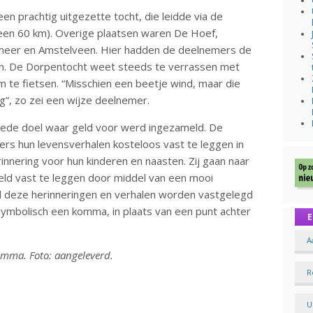
 prachtig uitgezette tocht, die leidde via de
een 60 km). Overige plaatsen waren De Hoef,
smeer en Amstelveen. Hier hadden de deelnemers de
en. De Dorpentocht weet steeds te verrassen met
 te fietsen. “Misschien een beetje wind, maar die
ug”, zo zei een wijze deelnemer.
oede doel waar geld voor werd ingezameld. De
ders hun levensverhalen kosteloos vast te leggen in
rinnering voor hun kinderen en naasten. Zij gaan naar
ld vast te leggen door middel van een mooi
 al deze herinneringen en verhalen worden vastgelegd
ymbolisch een komma, in plaats van een punt achter
E
A
omma. Foto: aangeleverd.
R
U