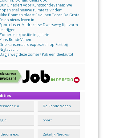
Column: ‘Donald denkt door’
Uur U nadert voor KunstRondeVenen: ‘We
hopen snel nieuwe ruimte te vinden’
Jikke Bouman blaast Paviljoen Toren De Grote
Sniep nieuw leven in
Sportcluster Mijdrechtse Dwarsweg lijkt vorm
te krijgen
Zomerse expositie in galerie
KunstRondeVenen
Drie kunstenaars exposeren op Fort bij
Nigtevecht
Dagje weg deze zomer? Pak een deelauto!
dities
alsmeer e.o.
De Ronde Venen
egio
Sport
ithoorn e.o.
Zakelijk-Nieuws-