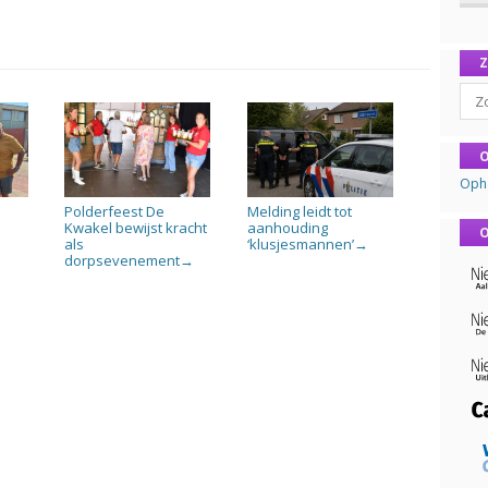
Sear
O
Oph
Polderfeest De
Melding leidt tot
n
Kwakel bewijst kracht
aanhouding
O
als
‘klusjesmannen’
→
dorpsevenement
→