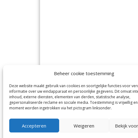
Beheer cookie toestemming
Deze website maakt gebruik van cookies en soortgelijke functies voor ve
De Nieuwe Meerbode
Aal
informatie over uw eindapparaat en persoonlijke gegevens. Dit omvat int
Visserstraat 10
en
inhoud, externe diensten, elementen van derden, statistische analyse,
1431 GJ Aalsmeer
De 
0297-341900
gepersonaliseerde reclame en sociale media. Toestemming is vrijwillig en
Mij
info@meerbode.nl
moment worden ingetrokken via het pictogram linksonder.
Vro
Ba
Uit
Accepteren
Weigeren
Bekijk voo