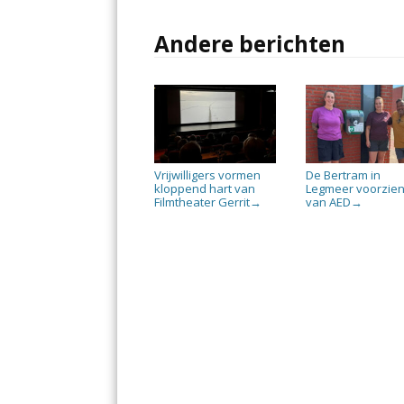
Andere berichten
Vrijwilligers vormen
De Bertram in
kloppend hart van
Legmeer voorzie
Filmtheater Gerrit
van AED
→
→