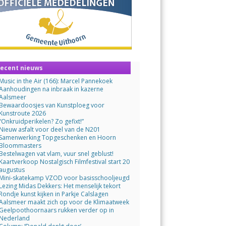
ecent nieuws
Music in the Air (166): Marcel Pannekoek
Aanhoudingen na inbraak in kazerne
Aalsmeer
Bewaardoosjes van Kunstploeg voor
Kunstroute 2026
“Onkruidperikelen? Zo gefixt!”
Nieuw asfalt voor deel van de N201
Samenwerking Topgeschenken en Hoorn
Bloommasters
Bestelwagen vat vlam, vuur snel geblust!
Kaartverkoop Nostalgisch Filmfestival start 20
augustus
Mini-skatekamp VZOD voor basisschooljeugd
Lezing Midas Dekkers: Het menselijk tekort
Rondje kunst kijken in Parkje Calslagen
Aalsmeer maakt zich op voor de Klimaatweek
Geelpoothoornaars rukken verder op in
Nederland