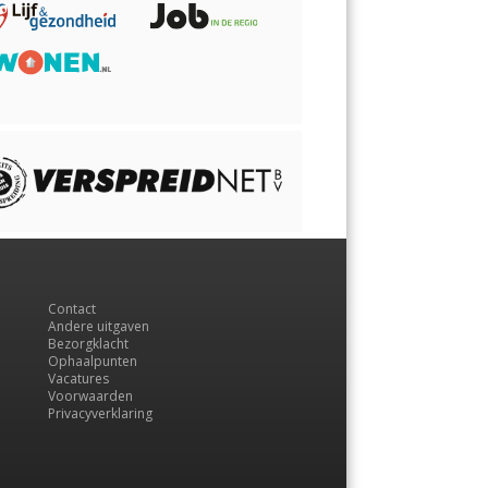
Contact
Andere uitgaven
Bezorgklacht
Ophaalpunten
Vacatures
Voorwaarden
Privacyverklaring