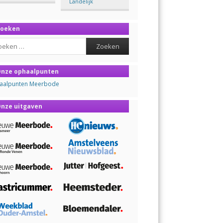
Landelijk
Zoeken
ch
nze ophaalpunten
aalpunten Meerbode
nze uitgaven