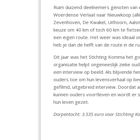
o
p
Ruim duizend deelnemers genoten van een
k
p
Woerdense Verlaat naar Nieuwkoop (all
Zevenhoven, De Kwakel, Uithoorn, Aal
keuze om 40 km of toch 60 km te fiets
een eigen route. Het weer was ideaal om
heb je dan de helft van de route in de r
Dit Jaar was het Stichting Komma het g
organisatie helpt ongeneeslijk zieke ou
een interview op beeld. Als blijvende he
ouders toe om hun levensverhaal op bee
gefilmd, uitgebreid interview. Doordat
kunnen ouders voortleven en wordt er s
hun leven gezet.
Dorpentocht: 3.535 euro voor Stichting K