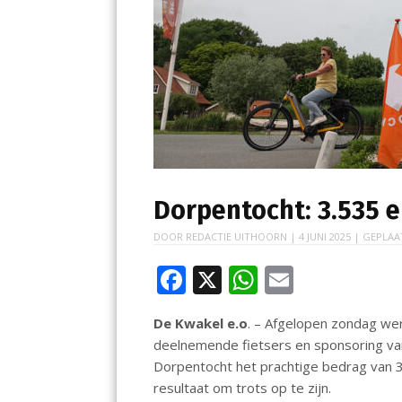
Dorpentocht: 3.535 
DOOR
REDACTIE UITHOORN
|
4 JUNI 2025
| GEPLAA
F
X
W
E
ac
h
m
De Kwakel e.o
. – Afgelopen zondag we
e
at
ai
deelnemende fietsers en sponsoring va
b
s
l
Dorpentocht het prachtige bedrag van 
o
A
resultaat om trots op te zijn.