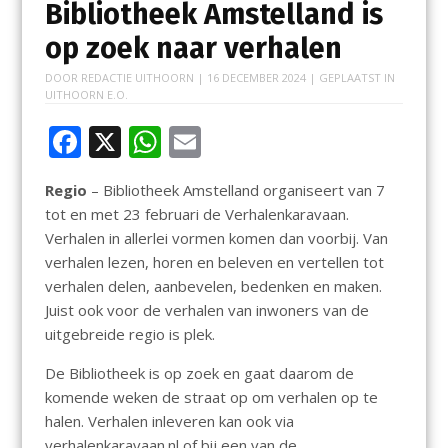
Bibliotheek Amstelland is
op zoek naar verhalen
DOOR
REDACTIE UITHOORN
|
16 DECEMBER 2024
| GEPLAATST IN
UITHOORN E.O.
F
X
W
E
ac
h
m
Regio
– Bibliotheek Amstelland organiseert van 7
e
at
ai
tot en met 23 februari de Verhalenkaravaan.
b
s
l
Verhalen in allerlei vormen komen dan voorbij. Van
o
A
verhalen lezen, horen en beleven en vertellen tot
verhalen delen, aanbevelen, bedenken en maken.
o
p
Juist ook voor de verhalen van inwoners van de
k
p
uitgebreide regio is plek.
De Bibliotheek is op zoek en gaat daarom de
komende weken de straat op om verhalen op te
halen. Verhalen inleveren kan ook via
verhalenkaravaan.nl of bij een van de