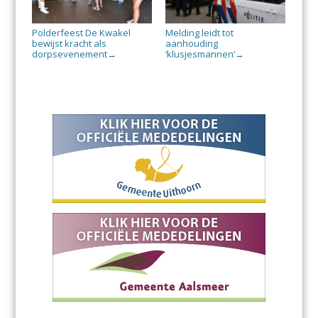
Polderfeest De Kwakel
Melding leidt tot
bewijst kracht als
aanhouding
dorpsevenement
‘klusjesmannen’
→
→