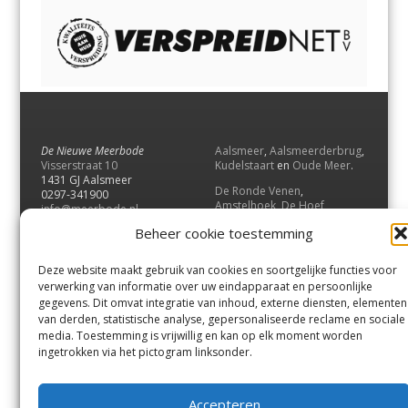
De Nieuwe Meerbode
Aalsmeer
,
Aalsmeerderbrug
,
Visserstraat 10
Kudelstaart
en
Oude Meer
.
1431 GJ Aalsmeer
De Ronde Venen
,
0297-341900
Amstelhoek
,
De Hoef
,
info@meerbode.nl
Mijdrecht
,
Wilnis
,
Vinkeveen
,
Beheer cookie toestemming
Vrouwenakker
,
Waverveen
,
Abcoude
en
Baambrugge
.
Deze website maakt gebruik van cookies en soortgelijke functies voor
Uithoorn
en
De Kwakel
.
verwerking van informatie over uw eindapparaat en persoonlijke
gegevens. Dit omvat integratie van inhoud, externe diensten, elementen
van derden, statistische analyse, gepersonaliseerde reclame en sociale
Contact
media. Toestemming is vrijwillig en kan op elk moment worden
Andere uitgaven
ingetrokken via het pictogram linksonder.
Bezorgklacht
Ophaalpunten
Vacatures
Voorwaarden
Accepteren