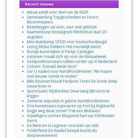
Recent nieuws
Nieuw asfalt voor deel van de N201
Samenwerking Topgeschenken en Hoorn
Bloommasters
Bestelwagen vat vlam, vuur snel geblust!
Kaartverkoop Nostalgisch Filmfestival start 20
augustus
Mini-skatekamp VZOD voor basisschooljeugd
Lezing Midas Dekkers: Het menselijk tekort
Rondje kunst kijken in Parkje Calslagen
Aalsmeer maakt zich op voor de Klimaatweek
Geelpoothoornaars rukken verder op in Nederland
Column: ‘Donald denkt door’
Uur U nadert voor KunstRondeVenen: ‘We hopen
snel nieuwe ruimte te vinden’
Jikke Bouman blaast Paviljoen Toren De Grote Sniep
nieuw leven in
Sportcluster Mijdrechtse Dwarsweg lijkt vorm te
krijgen
Zomerse expositie in galerie KunstRondeVenen
Drie kunstenaars exposeren op Fort bij Nigtevecht
Dagje weg deze zomer? Pak een deelauto!
Vrijwilligers vormen kloppend hart van Filmtheater
Gerrit
De Bertram in Legmeer voorzien van AED
Polderfeest De Kwakel bewijst kracht als
dorpsevenement