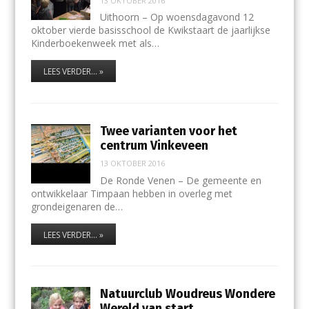
13 OKTOBER 2016
Uithoorn – Op woensdagavond 12
oktober vierde basisschool de Kwikstaart de jaarlijkse
Kinderboekenweek met als…
LEES VERDER... »
Twee varianten voor het
centrum Vinkeveen
13 OKTOBER 2016
De Ronde Venen – De gemeente en
ontwikkelaar Timpaan hebben in overleg met
grondeigenaren de…
LEES VERDER... »
Natuurclub Woudreus Wondere
Wereld van start