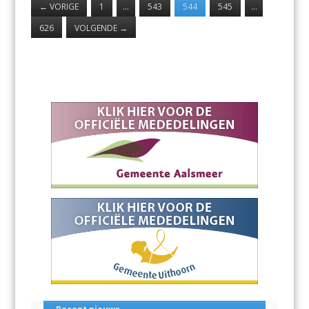
←
VORIGE
1
…
543
544
545
…
626
VOLGENDE
→