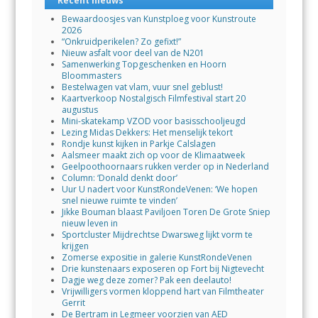
Recent nieuws
Bewaardoosjes van Kunstploeg voor Kunstroute
2026
“Onkruidperikelen? Zo gefixt!”
Nieuw asfalt voor deel van de N201
Samenwerking Topgeschenken en Hoorn
Bloommasters
Bestelwagen vat vlam, vuur snel geblust!
Kaartverkoop Nostalgisch Filmfestival start 20
augustus
Mini-skatekamp VZOD voor basisschooljeugd
Lezing Midas Dekkers: Het menselijk tekort
Rondje kunst kijken in Parkje Calslagen
Aalsmeer maakt zich op voor de Klimaatweek
Geelpoothoornaars rukken verder op in Nederland
Column: ‘Donald denkt door’
Uur U nadert voor KunstRondeVenen: ‘We hopen
snel nieuwe ruimte te vinden’
Jikke Bouman blaast Paviljoen Toren De Grote Sniep
nieuw leven in
Sportcluster Mijdrechtse Dwarsweg lijkt vorm te
krijgen
Zomerse expositie in galerie KunstRondeVenen
Drie kunstenaars exposeren op Fort bij Nigtevecht
Dagje weg deze zomer? Pak een deelauto!
Vrijwilligers vormen kloppend hart van Filmtheater
Gerrit
De Bertram in Legmeer voorzien van AED