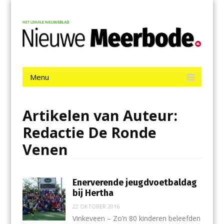
Menu
Skip
Nieuwe Meerbode
to
content
Het laatste nieuws uit Aalsmeer, De Ronde Venen, Mijdrecht,
Uithoorn en De Kwakel.
Menu
Skip
to
content
Artikelen van Auteur:
Redactie De Ronde
Venen
Enerverende jeugdvoetbaldag
bij Hertha
22 OKTOBER 2016
Vinkeveen – Zo’n 80 kinderen beleefden