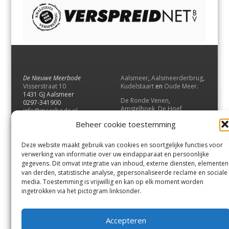
De Nieuwe Meerbode
Aalsmeer
,
Aalsmeerderbrug
,
Visserstraat 10
Kudelstaart
en
Oude Meer
.
1431 GJ Aalsmeer
De Ronde Venen
,
0297-341900
Amstelhoek
,
De Hoef
,
info@meerbode.nl
Mijdrecht
,
Wilnis
,
Vinkeveen
,
Beheer cookie toestemming
Vrouwenakker
,
Waverveen
,
Abcoude
en
Baambrugge
.
Deze website maakt gebruik van cookies en soortgelijke functies voor
Uithoorn
en
De Kwakel
.
verwerking van informatie over uw eindapparaat en persoonlijke
gegevens. Dit omvat integratie van inhoud, externe diensten, elementen
van derden, statistische analyse, gepersonaliseerde reclame en sociale
Contact
media. Toestemming is vrijwillig en kan op elk moment worden
Andere uitgaven
ingetrokken via het pictogram linksonder.
Bezorgklacht
Ophaalpunten
Vacatures
Voorwaarden
Accepteren
Privacyverklaring