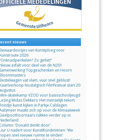
ecent nieuws
Bewaardoosjes van Kunstploeg voor
Kunstroute 2026
“Onkruidperikelen? Zo gefixt!”
Nieuw asfalt voor deel van de N201
Samenwerking Topgeschenken en Hoorn
Bloommasters
Bestelwagen vat vlam, vuur snel geblust!
Kaartverkoop Nostalgisch Filmfestival start 20
augustus
Mini-skatekamp VZOD voor basisschooljeugd
Lezing Midas Dekkers: Het menselijk tekort
Rondje kunst kijken in Parkje Calslagen
Aalsmeer maakt zich op voor de Klimaatweek
Geelpoothoornaars rukken verder op in
Nederland
Column: ‘Donald denkt door’
Uur U nadert voor KunstRondeVenen: ‘We
hopen snel nieuwe ruimte te vinden’