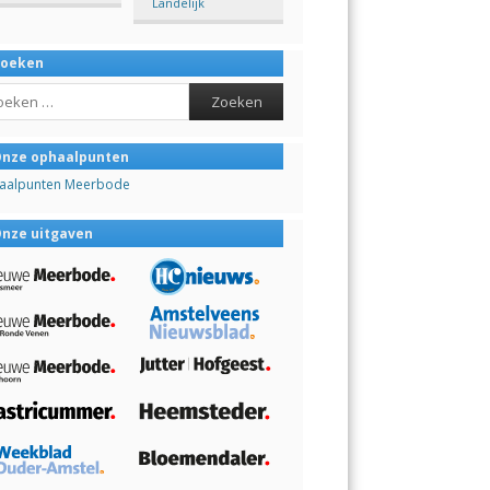
Landelijk
Zoeken
ch
nze ophaalpunten
aalpunten Meerbode
nze uitgaven