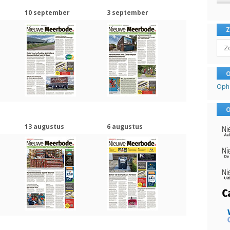
10 september
3 september
Sear
O
Oph
O
13 augustus
6 augustus