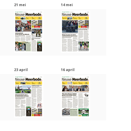
21 mei
14 mei
23 april
16 april