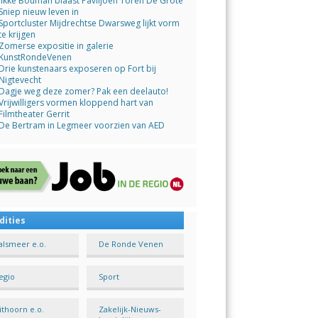
Jikke Bouman blaast Paviljoen Toren De Grote
Sniep nieuw leven in
Sportcluster Mijdrechtse Dwarsweg lijkt vorm
te krijgen
Zomerse expositie in galerie
KunstRondeVenen
Drie kunstenaars exposeren op Fort bij
Nigtevecht
Dagje weg deze zomer? Pak een deelauto!
Vrijwilligers vormen kloppend hart van
Filmtheater Gerrit
De Bertram in Legmeer voorzien van AED
dities
alsmeer e.o.
De Ronde Venen
egio
Sport
ithoorn e.o.
Zakelijk-Nieuws-