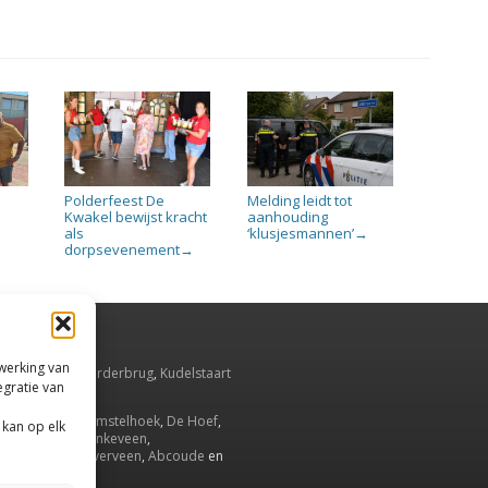
Polderfeest De
Melding leidt tot
n
Kwakel bewijst kracht
aanhouding
als
‘klusjesmannen’
→
dorpsevenement
→
rwerking van
smeer
,
Aalsmeerderbrug
,
Kudelstaart
egratie van
Oude Meer
.
Ronde Venen
,
Amstelhoek
,
De Hoef
,
 kan op elk
drecht
,
Wilnis
,
Vinkeveen
,
uwenakker
,
Waverveen
,
Abcoude
en
ambrugge
.