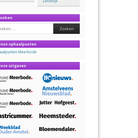
Landelijk
Zoeken
ch
nze ophaalpunten
aalpunten Meerbode
nze uitgaven