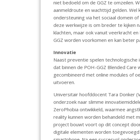
niet bedoeld om de GGZ te omzeilen. Wan
aanmeldroute en wachttijd gelden. Wel k
ondersteuning via het sociaal domein of
deze werkwijze is om breder te kijken na
klachten, maar ook vanuit veerkracht e
GGZ worden voorkomen en kan beter p
Innovatie
Naast preventie spelen technologische i
dat binnen de POH-GGZ Blended Care w
gecombineerd met online modules of oef
uitvoeren.
Universitair hoofddocent Tara Donker (V
onderzoek naar slimme innovatiemiddel
ZeroPhobia ontwikkeld, waarmee angstkl
reality kunnen worden behandeld met mi
project bouwt voort op dit concept doo
digitale elementen worden toegevoegd a
smartphone. Na een succesvol onderzoe