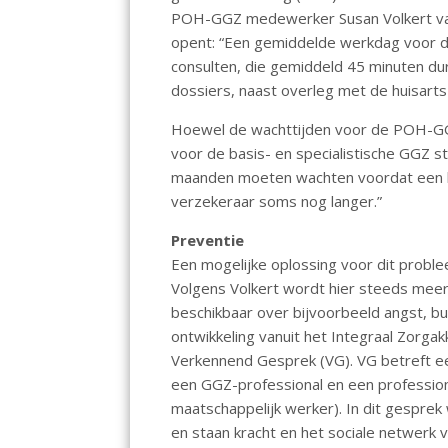
o
A
POH-GGZ medewerker Susan Volkert van h
opent: “Een gemiddelde werkdag voor 
o
p
consulten, die gemiddeld 45 minuten d
k
p
dossiers, naast overleg met de huisarts
Hoewel de wachttijden voor de POH-GGZ
voor de basis- en specialistische GGZ ste
maanden moeten wachten voordat een beh
verzekeraar soms nog langer.”
Preventie
Een mogelijke oplossing voor dit proble
Volgens Volkert wordt hier steeds meer
beschikbaar over bijvoorbeeld angst, b
ontwikkeling vanuit het Integraal Zorga
Verkennend Gesprek (VG). VG betreft een
een GGZ-professional en een profession
maatschappelijk werker). In dit gespre
en staan kracht en het sociale netwerk 