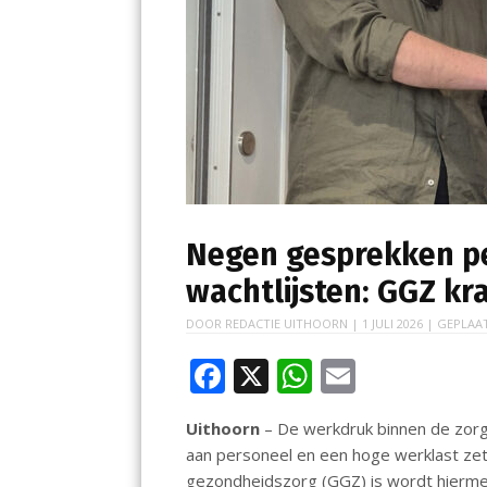
Negen gesprekken p
wachtlijsten: GGZ kr
DOOR
REDACTIE UITHOORN
|
1 JULI 2026
| GEPLAA
F
X
W
E
ac
h
m
Uithoorn
– De werkdruk binnen de zorg
e
at
ai
aan personeel en een hoge werklast zet
b
s
l
gezondheidszorg (GGZ) is wordt hiermee