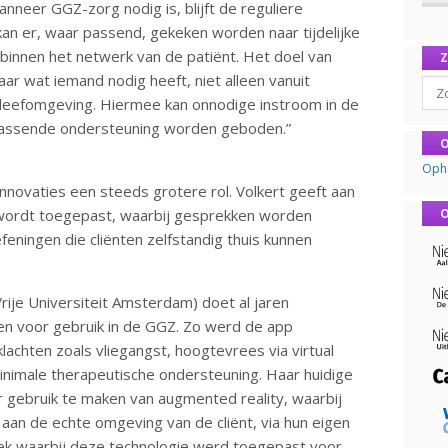
neer GGZ-zorg nodig is, blijft de reguliere
an er, waar passend, gekeken worden naar tijdelijke
 binnen het netwerk van de patiënt. Het doel van
ar wat iemand nodig heeft, niet alleen vanuit
Sear
n leefomgeving. Hiermee kan onnodige instroom in de
assende ondersteuning worden geboden.”
O
Oph
nnovaties een steeds grotere rol. Volkert geeft aan
ordt toegepast, waarbij gesprekken worden
O
eningen die cliënten zelfstandig thuis kunnen
rije Universiteit Amsterdam) doet al jaren
en voor gebruik in de GGZ. Zo werd de app
achten zoals vliegangst, hoogtevrees via virtual
nimale therapeutische ondersteuning. Haar huidige
r gebruik te maken van augmented reality, waarbij
an de echte omgeving van de cliënt, via hun eigen
k waarbij deze technologie werd toegepast voor