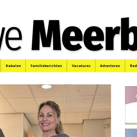
e
Mijdrecht, Uithoorn en De Kwakel.
Kabalen
Familieberichten
Vacatures
Adverteren
Red