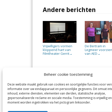
Andere berichten
Vrijwilligers vormen
De Bertram in
kloppend hart van
Legmeer voorzie
Filmtheater Gerrit
van AED
→
→
Beheer cookie toestemming
Deze website maakt gebruik van cookies en soortgelijke functies voor ve
De Nieuwe Meerbode
Aal
informatie over uw eindapparaat en persoonlijke gegevens. Dit omvat int
Visserstraat 10
en
inhoud, externe diensten, elementen van derden, statistische analyse,
1431 GJ Aalsmeer
De 
0297-341900
gepersonaliseerde reclame en sociale media. Toestemming is vrijwillig en
Mij
info@meerbode.nl
moment worden ingetrokken via het pictogram linksonder.
Vro
Ba