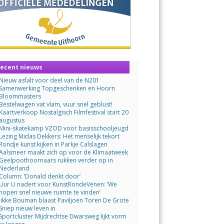
ecent nieuws
Nieuw asfalt voor deel van de N201
Samenwerking Topgeschenken en Hoorn
Bloommasters
Bestelwagen vat vlam, vuur snel geblust!
Kaartverkoop Nostalgisch Filmfestival start 20
augustus
Mini-skatekamp VZOD voor basisschooljeugd
Lezing Midas Dekkers: Het menselijk tekort
Rondje kunst kijken in Parkje Calslagen
Aalsmeer maakt zich op voor de Klimaatweek
Geelpoothoornaars rukken verder op in
Nederland
Column: ‘Donald denkt door’
Uur U nadert voor KunstRondeVenen: ‘We
hopen snel nieuwe ruimte te vinden’
Jikke Bouman blaast Paviljoen Toren De Grote
Sniep nieuw leven in
Sportcluster Mijdrechtse Dwarsweg lijkt vorm