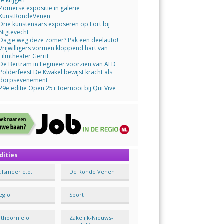
te krijgen
Zomerse expositie in galerie
KunstRondeVenen
Drie kunstenaars exposeren op Fort bij
Nigtevecht
Dagje weg deze zomer? Pak een deelauto!
Vrijwilligers vormen kloppend hart van
Filmtheater Gerrit
De Bertram in Legmeer voorzien van AED
Polderfeest De Kwakel bewijst kracht als
dorpsevenement
29e editie Open 25+ toernooi bij Qui Vive
dities
alsmeer e.o.
De Ronde Venen
egio
Sport
ithoorn e.o.
Zakelijk-Nieuws-