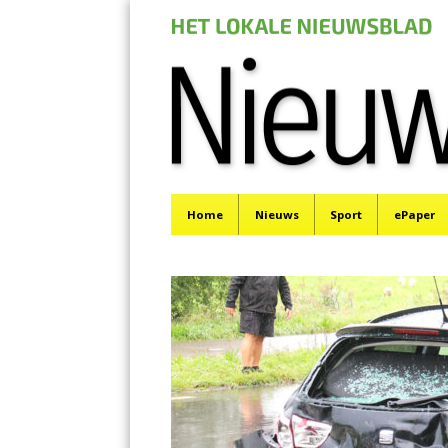
Nieuwe Meerbod
Menu
Het laatste nieuws uit Aalsmeer, De Ronde Venen, 
Skip
Home
Nieuws
Sport
ePaper
to
content