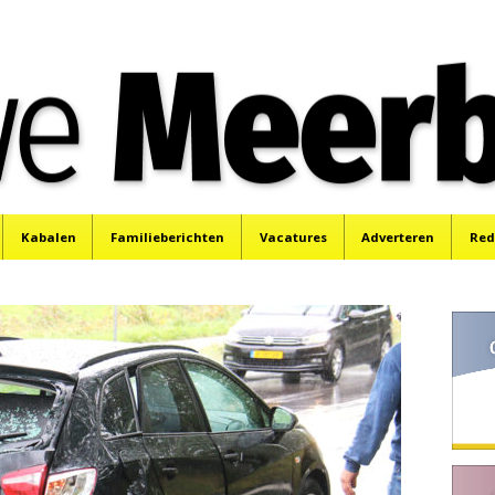
e
Mijdrecht, Uithoorn en De Kwakel.
Kabalen
Familieberichten
Vacatures
Adverteren
Red