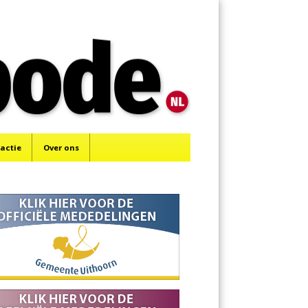
Menu
Skip
to
content
actie
Over ons