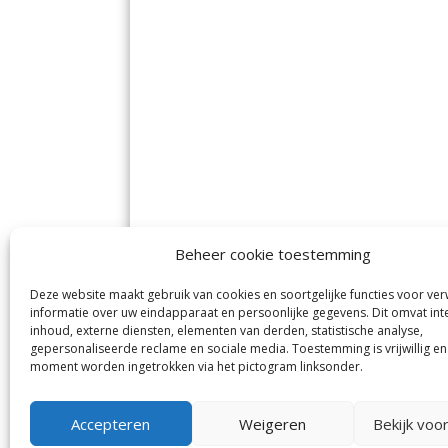
Beheer cookie toestemming
Deze website maakt gebruik van cookies en soortgelijke functies voor ve
De Nieuwe Meerbode
Aal
informatie over uw eindapparaat en persoonlijke gegevens. Dit omvat int
Visserstraat 10
en
inhoud, externe diensten, elementen van derden, statistische analyse,
1431 GJ Aalsmeer
De 
0297-341900
gepersonaliseerde reclame en sociale media. Toestemming is vrijwillig en
Mij
info@meerbode.nl
moment worden ingetrokken via het pictogram linksonder.
Vro
Ba
Uit
Accepteren
Weigeren
Bekijk voo