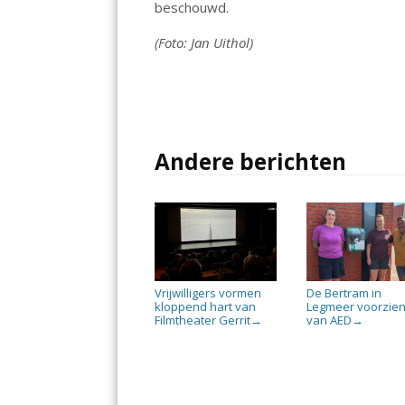
beschouwd.
o
p
k
p
(Foto: Jan Uithol)
Andere berichten
Vrijwilligers vormen
De Bertram in
kloppend hart van
Legmeer voorzie
Filmtheater Gerrit
van AED
→
→