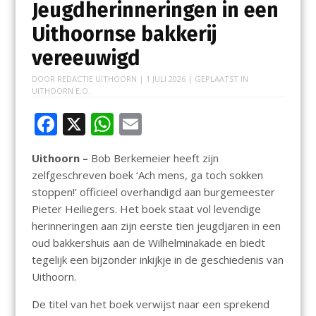
Jeugdherinneringen in een
Uithoornse bakkerij
vereeuwigd
DOOR
REDACTIE UITHOORN
|
1 JULI 2026
| GEPLAATST IN
UITHOORN E.O.
F
X
W
E
ac
h
m
Uithoorn –
Bob Berkemeier heeft zijn
e
at
ai
zelfgeschreven boek ‘Ach mens, ga toch sokken
b
s
l
stoppen!’ officieel overhandigd aan burgemeester
o
A
Pieter Heiliegers. Het boek staat vol levendige
herinneringen aan zijn eerste tien jeugdjaren in een
o
p
oud bakkershuis aan de Wilhelminakade en biedt
k
p
tegelijk een bijzonder inkijkje in de geschiedenis van
Uithoorn.
De titel van het boek verwijst naar een sprekend