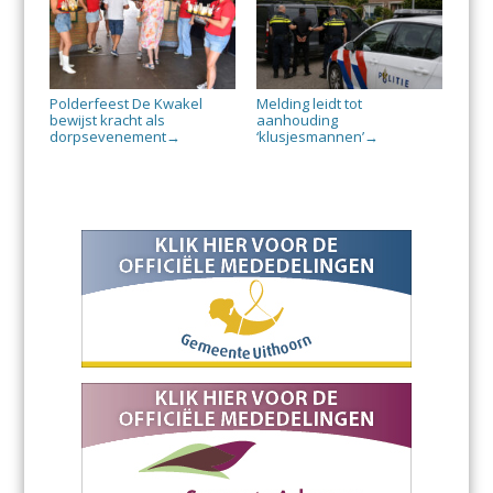
Polderfeest De Kwakel
Melding leidt tot
bewijst kracht als
aanhouding
dorpsevenement
‘klusjesmannen’
→
→