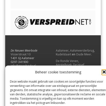
De Nieuwe Meerbode
Aalsmeer
,
Aalsmeerderbrug
,
Visserstraat 10
Kudelstaart
en
Oude Meer
.
1431 GJ Aalsmeer
De Ronde Venen
,
0297-341900
Amstelhoek
,
De Hoef
,
info@meerbode.nl
Mijdrecht
,
Wilnis
,
Vinkeveen
,
Beheer cookie toestemming
Vrouwenakker
,
Waverveen
,
Abcoude
en
Baambrugge
.
Deze website maakt gebruik van cookies en soortgelijke functies voor
Uithoorn
en
De Kwakel
.
verwerking van informatie over uw eindapparaat en persoonlijke
gegevens. Dit omvat integratie van inhoud, externe diensten, elementen
van derden, statistische analyse, gepersonaliseerde reclame en sociale
Contact
media. Toestemming is vrijwillig en kan op elk moment worden
Andere uitgaven
ingetrokken via het pictogram linksonder.
Bezorgklacht