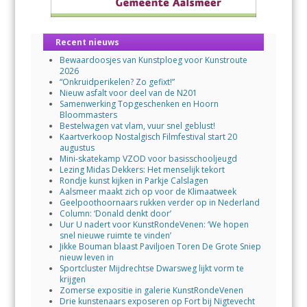
Recent nieuws
Bewaardoosjes van Kunstploeg voor Kunstroute
2026
“Onkruidperikelen? Zo gefixt!”
Nieuw asfalt voor deel van de N201
Samenwerking Topgeschenken en Hoorn
Bloommasters
Bestelwagen vat vlam, vuur snel geblust!
Kaartverkoop Nostalgisch Filmfestival start 20
augustus
Mini-skatekamp VZOD voor basisschooljeugd
Lezing Midas Dekkers: Het menselijk tekort
Rondje kunst kijken in Parkje Calslagen
Aalsmeer maakt zich op voor de Klimaatweek
Geelpoothoornaars rukken verder op in Nederland
Column: ‘Donald denkt door’
Uur U nadert voor KunstRondeVenen: ‘We hopen
snel nieuwe ruimte te vinden’
Jikke Bouman blaast Paviljoen Toren De Grote Sniep
nieuw leven in
Sportcluster Mijdrechtse Dwarsweg lijkt vorm te
krijgen
Zomerse expositie in galerie KunstRondeVenen
Drie kunstenaars exposeren op Fort bij Nigtevecht