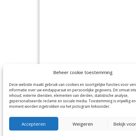
Beheer cookie toestemming
Deze website maakt gebruik van cookies en soortgelijke functies voor ve
De Nieuwe Meerbode
Aal
informatie over uw eindapparaat en persoonlijke gegevens. Dit omvat int
Visserstraat 10
en
inhoud, externe diensten, elementen van derden, statistische analyse,
1431 GJ Aalsmeer
De 
0297-341900
gepersonaliseerde reclame en sociale media. Toestemming is vrijwillig en
Mij
info@meerbode.nl
moment worden ingetrokken via het pictogram linksonder.
Vro
Ba
Uit
Accepteren
Weigeren
Bekijk voo