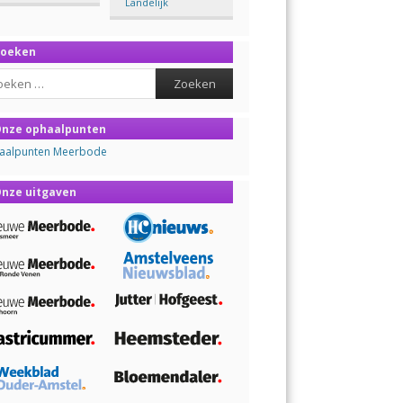
Landelijk
Zoeken
ch
nze ophaalpunten
aalpunten Meerbode
nze uitgaven