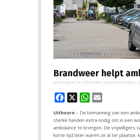
Brandweer helpt am
DOOR
REDACTIE UITHOORN
|
5 AUGUSTUS 2025
| G
F
X
W
E
ac
h
m
Uithoorn
– De bemanning van een ambu
e
at
ai
sterke handen extra nodig om in een wo
b
s
l
ambulance te brengen. De vrijwilliger
o
A
korte tijd later waren ze al ter plaatse