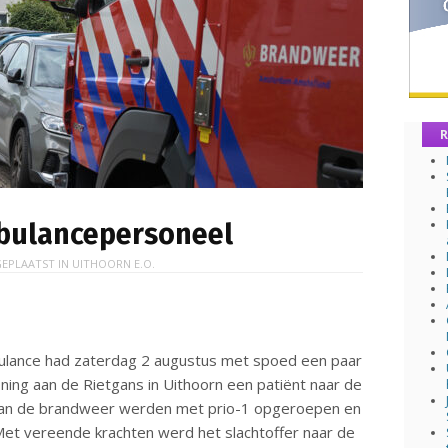
R
bulancepersoneel
EPLAATST IN
UITHOORN E.O.
lance had zaterdag 2 augustus met spoed een paar
ning aan de Rietgans in Uithoorn een patiënt naar de
s van de brandweer werden met prio-1 opgeroepen en
. Met vereende krachten werd het slachtoffer naar de