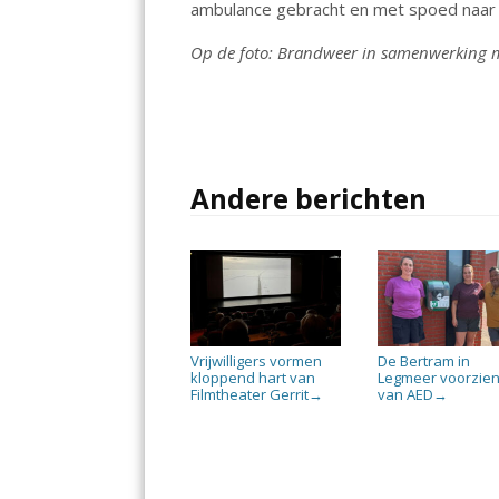
ambulance gebracht en met spoed naar 
o
p
k
p
Op de foto: Brandweer in samenwerking me
Andere berichten
Vrijwilligers vormen
De Bertram in
kloppend hart van
Legmeer voorzie
Filmtheater Gerrit
van AED
→
→