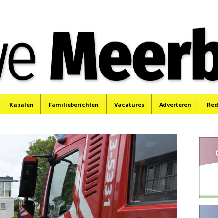
e
Mijdrecht, Uithoorn en De Kwakel.
Kabalen
Familieberichten
Vacatures
Adverteren
Red