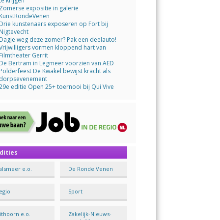
te krijgen
Zomerse expositie in galerie
KunstRondeVenen
Drie kunstenaars exposeren op Fort bij
Nigtevecht
Dagje weg deze zomer? Pak een deelauto!
Vrijwilligers vormen kloppend hart van
Filmtheater Gerrit
De Bertram in Legmeer voorzien van AED
Polderfeest De Kwakel bewijst kracht als
dorpsevenement
29e editie Open 25+ toernooi bij Qui Vive
dities
alsmeer e.o.
De Ronde Venen
egio
Sport
ithoorn e.o.
Zakelijk-Nieuws-