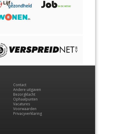
Contact
Andere uitgaven
Bezorgklacht
Ophaalpunten
Vacatures
Voorwaarden
Privacyverklaring