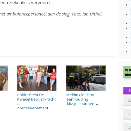
een ziekenhuis vervoerd.
t ambulancepersoneel aan de slag. Foto: Jan Uithol.
E
Polderfeest De
Melding leidt tot
n
Kwakel bewijst kracht
aanhouding
A
als
‘klusjesmannen’
→
dorpsevenement
→
R
U