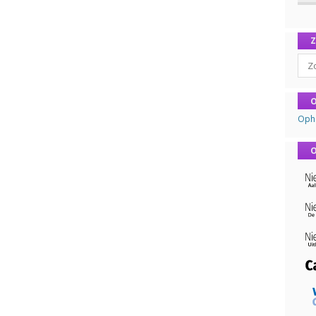
Sear
O
Oph
O