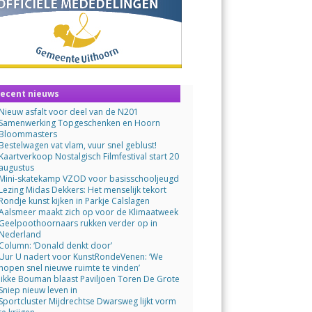
ecent nieuws
Nieuw asfalt voor deel van de N201
Samenwerking Topgeschenken en Hoorn
Bloommasters
Bestelwagen vat vlam, vuur snel geblust!
Kaartverkoop Nostalgisch Filmfestival start 20
augustus
Mini-skatekamp VZOD voor basisschooljeugd
Lezing Midas Dekkers: Het menselijk tekort
Rondje kunst kijken in Parkje Calslagen
Aalsmeer maakt zich op voor de Klimaatweek
Geelpoothoornaars rukken verder op in
Nederland
Column: ‘Donald denkt door’
Uur U nadert voor KunstRondeVenen: ‘We
hopen snel nieuwe ruimte te vinden’
Jikke Bouman blaast Paviljoen Toren De Grote
Sniep nieuw leven in
Sportcluster Mijdrechtse Dwarsweg lijkt vorm