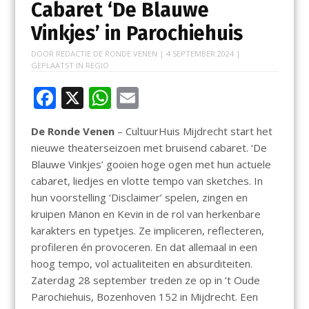
Cabaret ‘De Blauwe
Vinkjes’ in Parochiehuis
DOOR
REDACTIE DE RONDE VENEN
|
4 SEPTEMBER 2024
|
GEPLAATST IN
REGIO
F
X
W
E
ac
h
m
De Ronde Venen
– CultuurHuis Mijdrecht start het
e
at
ai
nieuwe theaterseizoen met bruisend cabaret. ‘De
b
s
l
Blauwe Vinkjes’ gooien hoge ogen met hun actuele
o
A
cabaret, liedjes en vlotte tempo van sketches. In
hun voorstelling ‘Disclaimer’ spelen, zingen en
o
p
kruipen Manon en Kevin in de rol van herkenbare
k
p
karakters en typetjes. Ze impliceren, reflecteren,
profileren én provoceren. En dat allemaal in een
hoog tempo, vol actualiteiten en absurditeiten.
Zaterdag 28 september treden ze op in ’t Oude
Parochiehuis, Bozenhoven 152 in Mijdrecht. Een