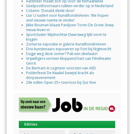
Aalsmeer maakt zich op voor de Klimaatweek
Geelpoothoornaars rukken verder op in Nederland
Column: ‘Donald denkt door’
Uur U nadert voor KunstRondeVenen: ‘We hopen
snel nieuwe ruimte te vinden’
Jikke Bouman blaast Paviljoen Toren De Grote Sniep
nieuw leven in
Sportcluster Mijdrechtse Dwarsweg lijkt vorm te
krijgen
Zomerse expositie in galerie KunstRondeVenen
Drie kunstenaars exposeren op Fort bij Nigtevecht
Dagje weg deze zomer? Pak een deelauto!
Vrijwilligers vormen kloppend hart van Filmtheater
Gerrit
De Bertram in Legmeer voorzien van AED
Polderfeest De Kwakel bewijst kracht als
dorpsevenement
29e editie Open 25+ toernooi bij Qui Vive
Edities