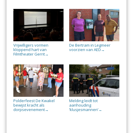
Vrijwilligers vormen
De Bertram in Legmeer
kloppend hart van
voorzien van AED
→
Filmtheater Gerrit
→
Polderfeest De Kwakel
Melding leidt tot
bewijst kracht als
aanhouding
dorpsevenement
‘klusjesmannen’
→
→