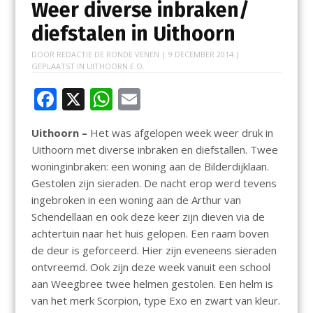
Weer diverse inbraken/
diefstalen in Uithoorn
DOOR
REDACTIE DE RONDE VENEN
|
9 DECEMBER 2014
|
GEPLAATST IN
UITHOORN E.O.
F
X
W
E
ac
h
m
Uithoorn –
Het was afgelopen week weer druk in
e
at
ai
Uithoorn met diverse inbraken en diefstallen. Twee
b
s
l
woninginbraken: een woning aan de Bilderdijklaan.
o
A
Gestolen zijn sieraden. De nacht erop werd tevens
ingebroken in een woning aan de Arthur van
o
p
Schendellaan en ook deze keer zijn dieven via de
k
p
achtertuin naar het huis gelopen. Een raam boven
de deur is geforceerd. Hier zijn eveneens sieraden
ontvreemd. Ook zijn deze week vanuit een school
aan Weegbree twee helmen gestolen. Een helm is
van het merk Scorpion, type Exo en zwart van kleur.