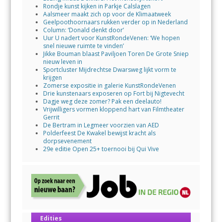
Rondje kunst kijken in Parkje Calslagen
Aalsmeer maakt zich op voor de Klimaatweek
Geelpoothoornaars rukken verder op in Nederland
Column: ‘Donald denkt door’
Uur U nadert voor KunstRondeVenen: ‘We hopen
snel nieuwe ruimte te vinden’
Jikke Bouman blaast Paviljoen Toren De Grote Sniep
nieuw leven in
Sportcluster Mijdrechtse Dwarsweg lijkt vorm te
krijgen
Zomerse expositie in galerie KunstRondeVenen
Drie kunstenaars exposeren op Fort bij Nigtevecht
Dagje weg deze zomer? Pak een deelauto!
Vrijwilligers vormen kloppend hart van Filmtheater
Gerrit
De Bertram in Legmeer voorzien van AED
Polderfeest De Kwakel bewijst kracht als
dorpsevenement
29e editie Open 25+ toernooi bij Qui Vive
Edities