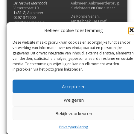
De Nieuwe Meerbode
Aalsmeer
,
Aalsmeerderbrug
,
Visserstraat 10
Kudelstaart
en
Oude Meer
.
1431 GJ Aalsmeer
De Ronde Venen
,
0297-341900
Amstelhoek
,
De Hoef
,
info@meerbode.nl
Mijdrecht
,
Wilnis
,
Vinkeveen
,
Beheer cookie toestemming
Vrouwenakker
,
Waverveen
,
Abcoude
en
Baambrugge
.
Deze website maakt gebruik van cookies en soortgelijke functies voor
Uithoorn
en
De Kwakel
.
verwerking van informatie over uw eindapparaat en persoonlijke
gegevens. Dit omvat integratie van inhoud, externe diensten, elementen
van derden, statistische analyse, gepersonaliseerde reclame en sociale
Contact
media. Toestemming is vrijwillig en kan op elk moment worden
Andere uitgaven
ingetrokken via het pictogram linksonder.
Bezorgklacht
Ophaalpunten
Vacatures
Voorwaarden
Accepteren
Privacyverklaring
Weigeren
© GOUW Uitgevers B.V.
Bekijk voorkeuren
Menu
Aalsmeer
De Ronde Venen
Uithoorn
Aalsmeer/Uithoorn
De Ronde Venen
Privacyverklaring