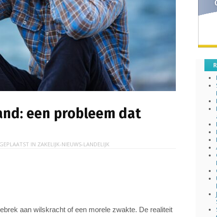
R
land: een probleem dat
GEPLAATST IN
ZAKELIJK-NIEUWS-LANDELIJK
ebrek aan wilskracht of een morele zwakte. De realiteit