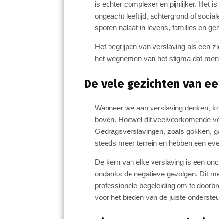
is echter complexer en pijnlijker. Het i
o
A
ongeacht leeftijd, achtergrond of socia
o
p
sporen nalaat in levens, families en 
k
p
Het begrijpen van verslaving als een zi
het wegnemen van het stigma dat mens
De vele gezichten van e
Wanneer we aan verslaving denken, ko
boven. Hoewel dit veelvoorkomende vorm
Gedragsverslavingen, zoals gokken, g
steeds meer terrein en hebben een eve
De kern van elke verslaving is een onc
ondanks de negatieve gevolgen. Dit me
professionele begeleiding om te doorbre
voor het bieden van de juiste ondersteu