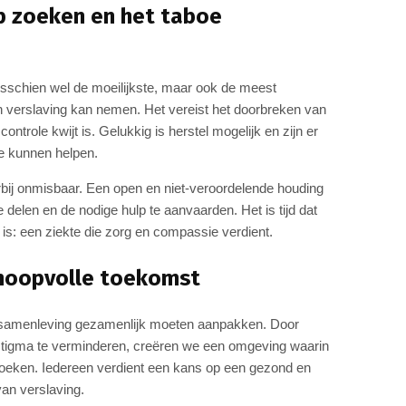
lp zoeken en het taboe
isschien wel de moeilijkste, maar ook de meest
 verslaving kan nemen. Het vereist het doorbreken van
trole kwijt is. Gelukkig is herstel mogelijk en zijn er
ie kunnen helpen.
bij onmisbaar. Een open en niet-veroordelende houding
elen en de nodige hulp te aanvaarden. Het is tijd dat
is: een ziekte die zorg en compassie verdient.
hoopvolle toekomst
s samenleving gezamenlijk moeten aanpakken. Door
t stigma te verminderen, creëren we een omgeving waarin
zoeken. Iedereen verdient een kans op een gezond en
van verslaving.