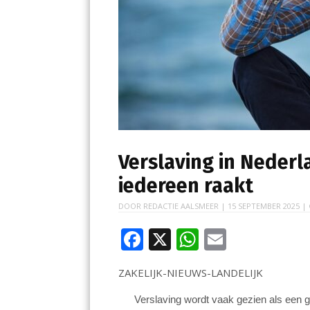
Verslaving in Neder
iedereen raakt
DOOR
REDACTIE AALSMEER
|
15 SEPTEMBER 2025
| 
F
X
W
E
ac
h
m
ZAKELIJK-NIEUWS-LANDELIJK
e
at
ai
b
s
l
Verslaving wordt vaak gezien als een g