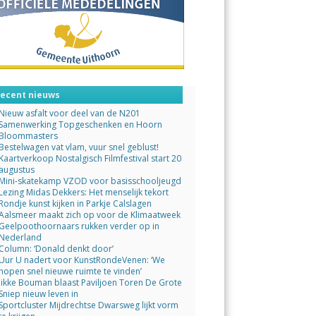
ecent nieuws
Nieuw asfalt voor deel van de N201
Samenwerking Topgeschenken en Hoorn
Bloommasters
Bestelwagen vat vlam, vuur snel geblust!
Kaartverkoop Nostalgisch Filmfestival start 20
augustus
Mini-skatekamp VZOD voor basisschooljeugd
Lezing Midas Dekkers: Het menselijk tekort
Rondje kunst kijken in Parkje Calslagen
Aalsmeer maakt zich op voor de Klimaatweek
Geelpoothoornaars rukken verder op in
Nederland
Column: ‘Donald denkt door’
Uur U nadert voor KunstRondeVenen: ‘We
hopen snel nieuwe ruimte te vinden’
Jikke Bouman blaast Paviljoen Toren De Grote
Sniep nieuw leven in
Sportcluster Mijdrechtse Dwarsweg lijkt vorm