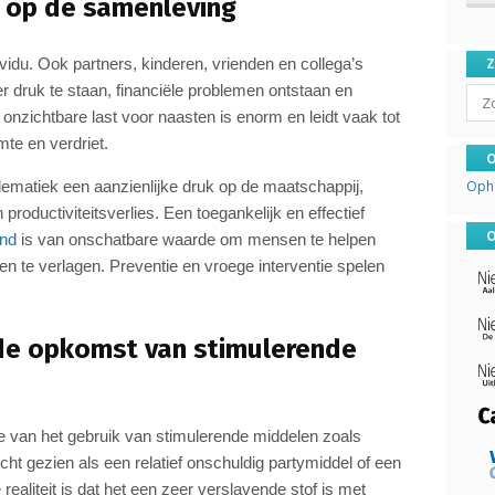
g op de samenleving
dividu. Ook partners, kinderen, vrienden en collega’s
 druk te staan, financiële problemen ontstaan en
Sear
nzichtbare last voor naasten is enorm en leidt vaak tot
te en verdriet.
O
lematiek een aanzienlijke druk op de maatschappij,
Oph
roductiviteitsverlies. Een toegankelijk en effectief
O
and
is van onschatbare waarde om mensen te helpen
en te verlagen. Preventie en vroege interventie spelen
 de opkomst van stimulerende
 van het gebruik van stimulerende middelen zoals
t gezien als een relatief onschuldig partymiddel of een
realiteit is dat het een zeer verslavende stof is met