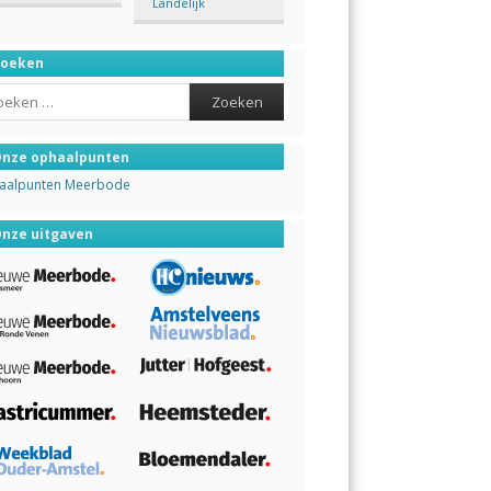
Landelijk
Zoeken
ch
nze ophaalpunten
aalpunten Meerbode
nze uitgaven