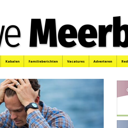
e
Mijdrecht, Uithoorn en De Kwakel.
Kabalen
Familieberichten
Vacatures
Adverteren
Red