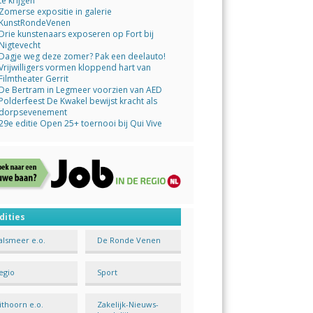
te krijgen
Zomerse expositie in galerie
KunstRondeVenen
Drie kunstenaars exposeren op Fort bij
Nigtevecht
Dagje weg deze zomer? Pak een deelauto!
Vrijwilligers vormen kloppend hart van
Filmtheater Gerrit
De Bertram in Legmeer voorzien van AED
Polderfeest De Kwakel bewijst kracht als
dorpsevenement
29e editie Open 25+ toernooi bij Qui Vive
dities
alsmeer e.o.
De Ronde Venen
egio
Sport
ithoorn e.o.
Zakelijk-Nieuws-