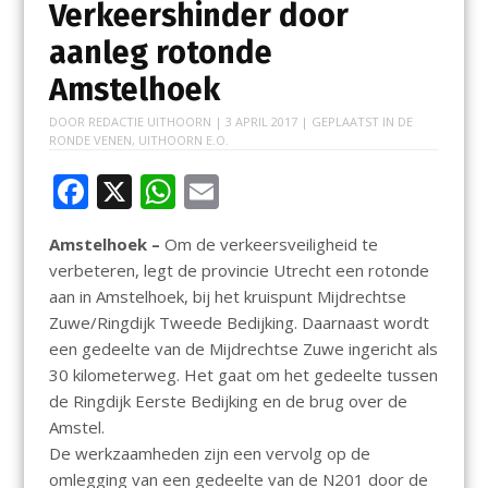
Verkeershinder door
aanleg rotonde
Amstelhoek
DOOR
REDACTIE UITHOORN
|
3 APRIL 2017
| GEPLAATST IN
DE
RONDE VENEN
,
UITHOORN E.O.
F
X
W
E
ac
h
m
Amstelhoek –
Om de verkeersveiligheid te
e
at
ai
verbeteren, legt de provincie Utrecht een rotonde
b
s
l
aan in Amstelhoek, bij het kruispunt Mijdrechtse
o
A
Zuwe/Ringdijk Tweede Bedijking. Daarnaast wordt
een gedeelte van de Mijdrechtse Zuwe ingericht als
o
p
30 kilometerweg. Het gaat om het gedeelte tussen
k
p
de Ringdijk Eerste Bedijking en de brug over de
Amstel.
De werkzaamheden zijn een vervolg op de
omlegging van een gedeelte van de N201 door de