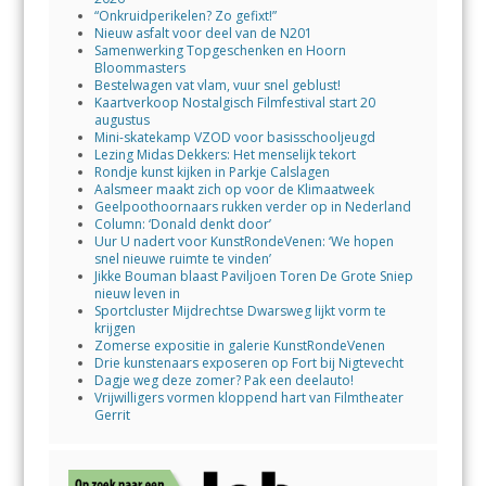
“Onkruidperikelen? Zo gefixt!”
Nieuw asfalt voor deel van de N201
Samenwerking Topgeschenken en Hoorn
Bloommasters
Bestelwagen vat vlam, vuur snel geblust!
Kaartverkoop Nostalgisch Filmfestival start 20
augustus
Mini-skatekamp VZOD voor basisschooljeugd
Lezing Midas Dekkers: Het menselijk tekort
Rondje kunst kijken in Parkje Calslagen
Aalsmeer maakt zich op voor de Klimaatweek
Geelpoothoornaars rukken verder op in Nederland
Column: ‘Donald denkt door’
Uur U nadert voor KunstRondeVenen: ‘We hopen
snel nieuwe ruimte te vinden’
Jikke Bouman blaast Paviljoen Toren De Grote Sniep
nieuw leven in
Sportcluster Mijdrechtse Dwarsweg lijkt vorm te
krijgen
Zomerse expositie in galerie KunstRondeVenen
Drie kunstenaars exposeren op Fort bij Nigtevecht
Dagje weg deze zomer? Pak een deelauto!
Vrijwilligers vormen kloppend hart van Filmtheater
Gerrit