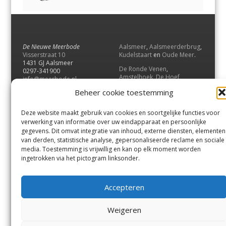
De Nieuwe Meerbode
Aalsmeer
,
Aalsmeerderbrug
,
Visserstraat 10
Kudelstaart
en
Oude Meer
.
1431 GJ Aalsmeer
De Ronde Venen
,
0297-341900
Amstelhoek
,
De Hoef
,
info@meerbode.nl
Mijdrecht
,
Wilnis
,
Vinkeveen
,
Beheer cookie toestemming
Vrouwenakker
,
Waverveen
,
Abcoude
en
Baambrugge
.
Deze website maakt gebruik van cookies en soortgelijke functies voor
Uithoorn
en
De Kwakel
.
verwerking van informatie over uw eindapparaat en persoonlijke
gegevens. Dit omvat integratie van inhoud, externe diensten, elementen
van derden, statistische analyse, gepersonaliseerde reclame en sociale
Contact
media. Toestemming is vrijwillig en kan op elk moment worden
Andere uitgaven
ingetrokken via het pictogram linksonder.
Bezorgklacht
Ophaalpunten
Vacatures
Voorwaarden
Accepteren
Privacyverklaring
Weigeren
© GOUW Uitgevers B.V.