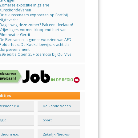
te krijgen
Zomerse expositie in galerie
KunstRondeVenen
Drie kunstenaars exposeren op Fort bij
Nigtevecht
Dagje weg deze zomer? Pak een deelauto!
Vrijwilligers vormen kloppend hart van
Filmtheater Gerrit
De Bertram in Legmeer voorzien van AED
Polderfeest De Kwakel bewijst kracht als
dorpsevenement
29e editie Open 25+ toernooi bij Qui Vive
dities
alsmeer e.o.
De Ronde Venen
egio
Sport
ithoorn e.o.
Zakelijk-Nieuws-