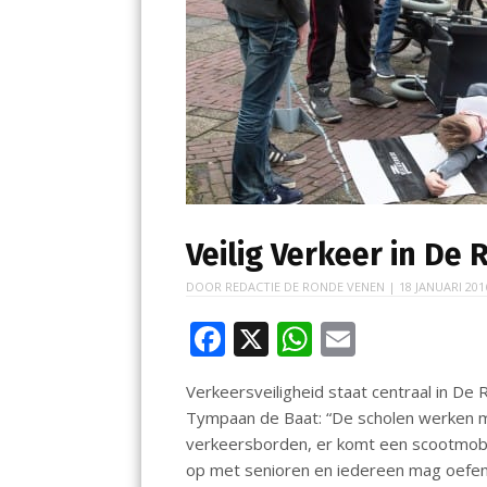
Veilig Verkeer in De
DOOR
REDACTIE DE RONDE VENEN
|
18 JANUARI 201
F
X
W
E
ac
h
m
Verkeersveiligheid staat centraal in D
e
at
ai
Tympaan de Baat: “De scholen werken m
b
s
l
verkeersborden, er komt een scootmobi
o
A
op met senioren en iedereen mag oefen i