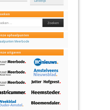
Landelijk
Zoeken
ch
nze ophaalpunten
aalpunten Meerbode
nze uitgaven