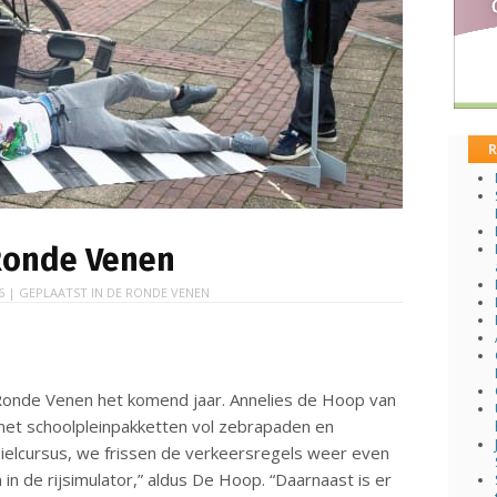
R
 Ronde Venen
6
| GEPLAATST IN
DE RONDE VENEN
e Ronde Venen het komend jaar. Annelies de Hoop van
et schoolpleinpakketten vol zebrapaden en
elcursus, we frissen de verkeersregels weer even
n de rijsimulator,” aldus De Hoop. “Daarnaast is er