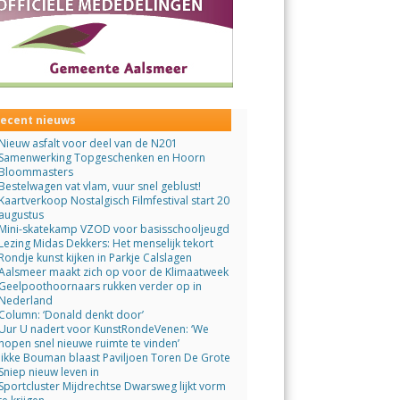
ecent nieuws
Nieuw asfalt voor deel van de N201
Samenwerking Topgeschenken en Hoorn
Bloommasters
Bestelwagen vat vlam, vuur snel geblust!
Kaartverkoop Nostalgisch Filmfestival start 20
augustus
Mini-skatekamp VZOD voor basisschooljeugd
Lezing Midas Dekkers: Het menselijk tekort
Rondje kunst kijken in Parkje Calslagen
Aalsmeer maakt zich op voor de Klimaatweek
Geelpoothoornaars rukken verder op in
Nederland
Column: ‘Donald denkt door’
Uur U nadert voor KunstRondeVenen: ‘We
hopen snel nieuwe ruimte te vinden’
Jikke Bouman blaast Paviljoen Toren De Grote
Sniep nieuw leven in
Sportcluster Mijdrechtse Dwarsweg lijkt vorm