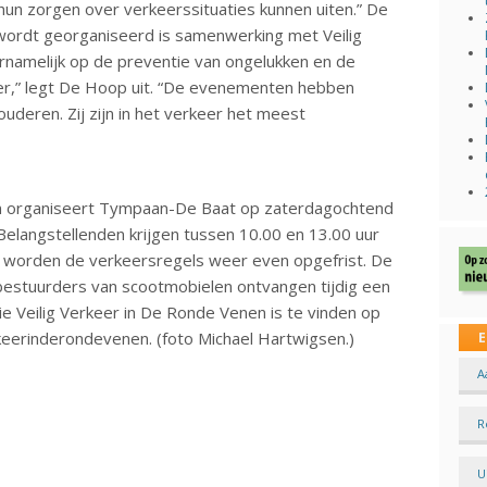
un zorgen over verkeerssituaties kunnen uiten.” De
 wordt georganiseerd is samenwerking met Veilig
rnamelijk op de preventie van ongelukken en de
eer,” legt De Hoop uit. “De evenementen hebben
uderen. Zij zijn in het verkeer het meest
n organiseert Tympaan-De Baat op zaterdagochtend
 Belangstellenden krijgen tussen 10.00 en 13.00 uur
ok worden de verkeersregels weer even opgefrist. De
bestuurders van scootmobielen ontvangen tijdig een
ie Veilig Verkeer in De Ronde Venen is te vinden op
eerinderondevenen. (foto Michael Hartwigsen.)
E
A
R
U