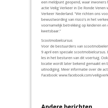
een meldpunt geopend, waar inwoners h
o
p
actie Veilig Verkeer in De Ronde Venen
k
p
Verkeer Nederland. “We richten ons voo
bewustwording van risico’s in het verk
voornamelijk betrekking op kinderen en o
kwetsbaar.”
Scootmobielcursus
Voor de bestuurders van scootmobiele
9 april een speciale scootmobielcursus.
les in het besturen van dit voertuig. O
locatie wordt later bekend gemaakt en 
uitnodiging. Meer informatie over de act
Facebook: www.facebook.com/veiligverk
Andere berichten