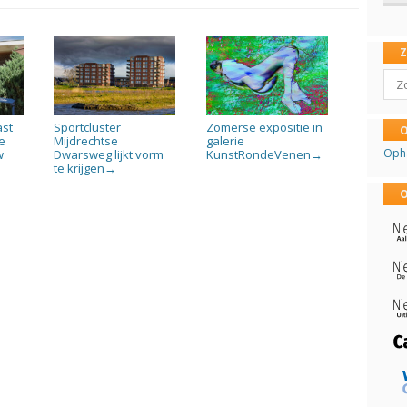
Sear
ast
Sportcluster
Zomerse expositie in
O
e
Mijdrechtse
galerie
Oph
w
Dwarsweg lijkt vorm
KunstRondeVenen
→
te krijgen
→
O