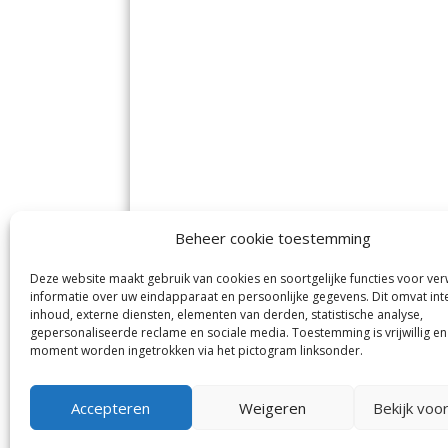
Beheer cookie toestemming
Deze website maakt gebruik van cookies en soortgelijke functies voor ve
De Nieuwe Meerbode
Aal
informatie over uw eindapparaat en persoonlijke gegevens. Dit omvat int
Visserstraat 10
en
inhoud, externe diensten, elementen van derden, statistische analyse,
1431 GJ Aalsmeer
De 
0297-341900
gepersonaliseerde reclame en sociale media. Toestemming is vrijwillig en
Mij
info@meerbode.nl
moment worden ingetrokken via het pictogram linksonder.
Vro
Ba
Uit
Accepteren
Weigeren
Bekijk voo