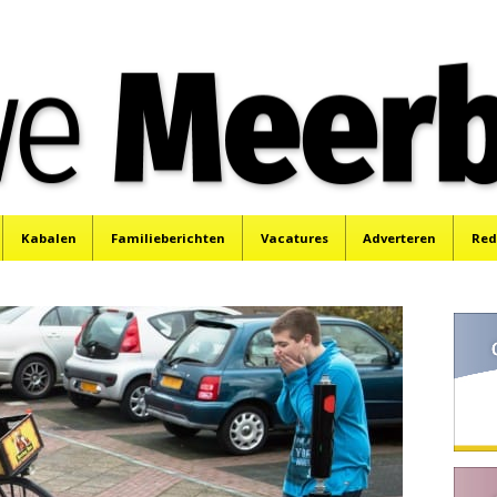
e
Mijdrecht, Uithoorn en De Kwakel.
Kabalen
Familieberichten
Vacatures
Adverteren
Red