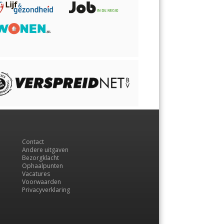
Contact
Andere uitgaven
Bezorgklacht
Ophaalpunten
Vacatures
Voorwaarden
Privacyverklaring