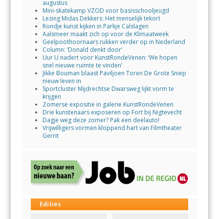
augustus
Mini-skatekamp VZOD voor basisschooljeugd
Lezing Midas Dekkers: Het menselijk tekort
Rondje kunst kijken in Parkje Calslagen
Aalsmeer maakt zich op voor de Klimaatweek
Geelpoothoornaars rukken verder op in Nederland
Column: ‘Donald denkt door’
Uur U nadert voor KunstRondeVenen: ‘We hopen
snel nieuwe ruimte te vinden’
Jikke Bouman blaast Paviljoen Toren De Grote Sniep
nieuw leven in
Sportcluster Mijdrechtse Dwarsweg lijkt vorm te
krijgen
Zomerse expositie in galerie KunstRondeVenen
Drie kunstenaars exposeren op Fort bij Nigtevecht
Dagje weg deze zomer? Pak een deelauto!
Vrijwilligers vormen kloppend hart van Filmtheater
Gerrit
Edities