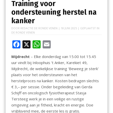
Training voor
ondersteuning herstel na
kanker
DOOR
REDACTIE DE RONDE VENEN
|
18 JUNI 2025
| GEPLAATST IN
DE RONDE VENEN
F
X
W
E
ac
h
m
Mijdrecht
– Elke donderdag van 15.00 tot 15.45
e
at
ai
uur vindt bij Inloophuis ‘t Anker, Karekiet 49,
b
s
l
Mijdrecht, de wekelijkse training ‘Beweeg je sterk’
o
A
plaats voor het ondersteunen van het
herstelproces na kanker. Kosten bedragen slechts
o
p
€ 3,– per sessie. Onder begeleiding van Gerda
k
p
Schijff en oncologisch fysiotherapeut Stasja
Tersteeg werk je in een veilige en rustige
omgeving aan je fitheid, kracht en energie. Doe
vrijblijvend mee, de eerste les is gratis.