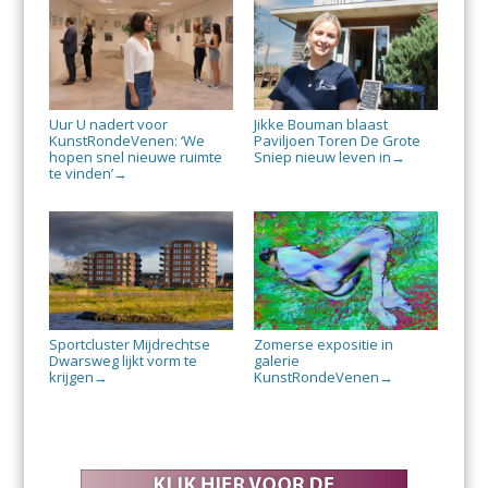
Uur U nadert voor
Jikke Bouman blaast
KunstRondeVenen: ‘We
Paviljoen Toren De Grote
hopen snel nieuwe ruimte
Sniep nieuw leven in
→
te vinden’
→
Sportcluster Mijdrechtse
Zomerse expositie in
Dwarsweg lijkt vorm te
galerie
krijgen
KunstRondeVenen
→
→