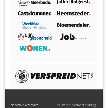
De Nieuwe Meerbode
Aalsmeer
,
Aalsmeerderbrug
,