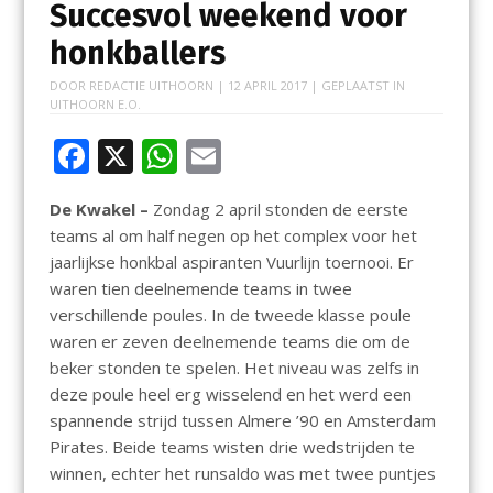
Succesvol weekend voor
honkballers
DOOR
REDACTIE UITHOORN
|
12 APRIL 2017
| GEPLAATST IN
UITHOORN E.O.
F
X
W
E
ac
h
m
De Kwakel –
Zondag 2 april stonden de eerste
e
at
ai
teams al om half negen op het complex voor het
b
s
l
jaarlijkse honkbal aspiranten Vuurlijn toernooi. Er
o
A
waren tien deelnemende teams in twee
verschillende poules. In de tweede klasse poule
o
p
waren er zeven deelnemende teams die om de
k
p
beker stonden te spelen. Het niveau was zelfs in
deze poule heel erg wisselend en het werd een
spannende strijd tussen Almere ’90 en Amsterdam
Pirates. Beide teams wisten drie wedstrijden te
winnen, echter het runsaldo was met twee puntjes