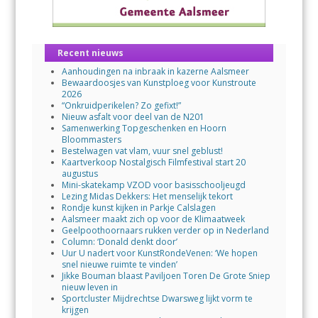
Recent nieuws
Aanhoudingen na inbraak in kazerne Aalsmeer
Bewaardoosjes van Kunstploeg voor Kunstroute
2026
“Onkruidperikelen? Zo gefixt!”
Nieuw asfalt voor deel van de N201
Samenwerking Topgeschenken en Hoorn
Bloommasters
Bestelwagen vat vlam, vuur snel geblust!
Kaartverkoop Nostalgisch Filmfestival start 20
augustus
Mini-skatekamp VZOD voor basisschooljeugd
Lezing Midas Dekkers: Het menselijk tekort
Rondje kunst kijken in Parkje Calslagen
Aalsmeer maakt zich op voor de Klimaatweek
Geelpoothoornaars rukken verder op in Nederland
Column: ‘Donald denkt door’
Uur U nadert voor KunstRondeVenen: ‘We hopen
snel nieuwe ruimte te vinden’
Jikke Bouman blaast Paviljoen Toren De Grote Sniep
nieuw leven in
Sportcluster Mijdrechtse Dwarsweg lijkt vorm te
krijgen