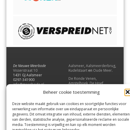
De Nieuwe Meerbode
Aalsmeer
,
Aalsmeerderbrug
,
Visserstraat 10
Kudelstaart
en
Oude Meer
.
1431 GJ Aalsmeer
De Ronde Venen
,
0297-341900
Amstelhoek
,
De Hoef
,
info@meerbode.nl
Mijdrecht
,
Wilnis
,
Vinkeveen
,
Beheer cookie toestemming
Vrouwenakker
,
Waverveen
,
Abcoude
en
Baambrugge
.
Deze website maakt gebruik van cookies en soortgelijke functies voor
Uithoorn
en
De Kwakel
.
verwerking van informatie over uw eindapparaat en persoonlijke
gegevens. Dit omvat integratie van inhoud, externe diensten, elementen
van derden, statistische analyse, gepersonaliseerde reclame en sociale
Contact
media. Toestemming is vrijwillig en kan op elk moment worden
Andere uitgaven
ingetrokken via het pictogram linksonder.