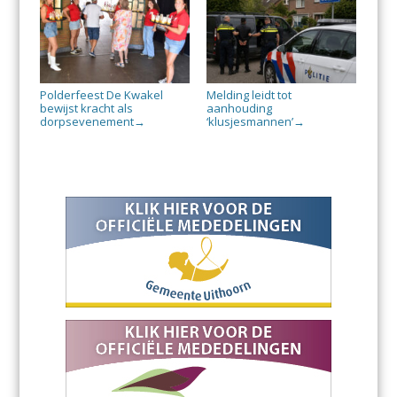
Polderfeest De Kwakel
Melding leidt tot
bewijst kracht als
aanhouding
dorpsevenement
‘klusjesmannen’
→
→