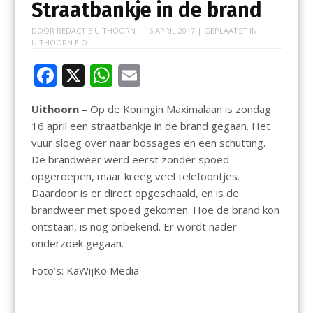
Straatbankje in de brand
DOOR
REDACTIE UITHOORN
|
16 APRIL 2017
| GEPLAATST IN
UITHOORN E.O.
F
X
W
E
ac
h
m
Uithoorn –
Op de Koningin Maximalaan is zondag
e
at
ai
16 april een straatbankje in de brand gegaan. Het
b
s
l
vuur sloeg over naar bossages en een schutting.
o
A
De brandweer werd eerst zonder spoed
opgeroepen, maar kreeg veel telefoontjes.
o
p
Daardoor is er direct opgeschaald, en is de
k
p
brandweer met spoed gekomen. Hoe de brand kon
ontstaan, is nog onbekend. Er wordt nader
onderzoek gegaan.
Foto’s: KaWijKo Media