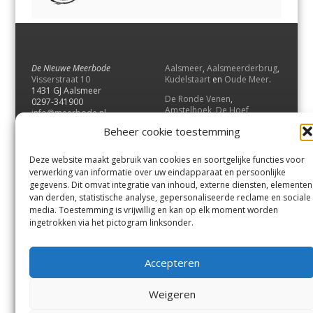
De Nieuwe Meerbode
Aalsmeer
,
Aalsmeerderbrug
,
Visserstraat 10
Kudelstaart
en
Oude Meer
.
1431 GJ Aalsmeer
De Ronde Venen
,
0297-341900
Amstelhoek
,
De Hoef
,
info@meerbode.nl
Mijdrecht
,
Wilnis
,
Vinkeveen
,
Beheer cookie toestemming
Vrouwenakker
,
Waverveen
,
Abcoude
en
Baambrugge
.
Deze website maakt gebruik van cookies en soortgelijke functies voor
Uithoorn
en
De Kwakel
.
verwerking van informatie over uw eindapparaat en persoonlijke
gegevens. Dit omvat integratie van inhoud, externe diensten, elementen
van derden, statistische analyse, gepersonaliseerde reclame en sociale
Contact
media. Toestemming is vrijwillig en kan op elk moment worden
Andere uitgaven
ingetrokken via het pictogram linksonder.
Bezorgklacht
Ophaalpunten
Vacatures
Voorwaarden
Accepteren
Privacyverklaring
Weigeren
© GOUW Uitgevers B.V.