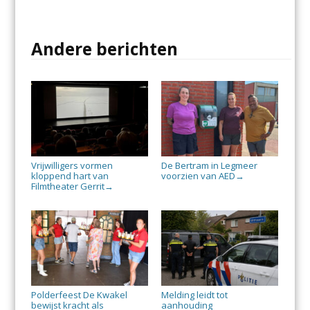
Andere berichten
Vrijwilligers vormen
De Bertram in Legmeer
kloppend hart van
voorzien van AED
→
Filmtheater Gerrit
→
Polderfeest De Kwakel
Melding leidt tot
bewijst kracht als
aanhouding