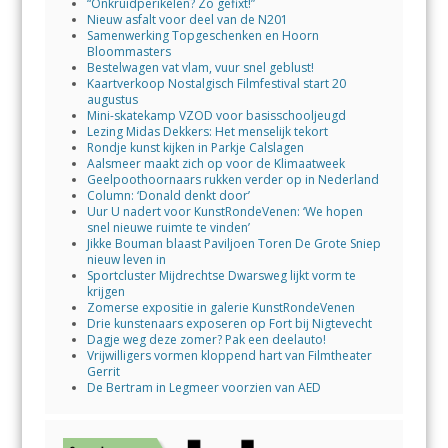
“Onkruidperikelen? Zo gefixt!”
Nieuw asfalt voor deel van de N201
Samenwerking Topgeschenken en Hoorn
Bloommasters
Bestelwagen vat vlam, vuur snel geblust!
Kaartverkoop Nostalgisch Filmfestival start 20
augustus
Mini-skatekamp VZOD voor basisschooljeugd
Lezing Midas Dekkers: Het menselijk tekort
Rondje kunst kijken in Parkje Calslagen
Aalsmeer maakt zich op voor de Klimaatweek
Geelpoothoornaars rukken verder op in Nederland
Column: ‘Donald denkt door’
Uur U nadert voor KunstRondeVenen: ‘We hopen
snel nieuwe ruimte te vinden’
Jikke Bouman blaast Paviljoen Toren De Grote Sniep
nieuw leven in
Sportcluster Mijdrechtse Dwarsweg lijkt vorm te
krijgen
Zomerse expositie in galerie KunstRondeVenen
Drie kunstenaars exposeren op Fort bij Nigtevecht
Dagje weg deze zomer? Pak een deelauto!
Vrijwilligers vormen kloppend hart van Filmtheater
Gerrit
De Bertram in Legmeer voorzien van AED