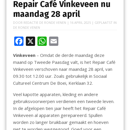
Repair Café Vinkeveen nu
maandag 28 april
DOOR
REDACTIE DE RONDE VENEN
|
16 APRIL 2025
| GEPLAATST IN
DE RONDE VENEN
F
X
W
E
ac
h
m
Vinkeveen
– Omdat de derde maandag deze
e
at
ai
maand op Tweede Paasdag valt, is het Repair Café
b
s
l
Vinkeveen verschoven naar maandag 28 april, van
o
A
09.30 tot 12.00 uur. Zoals gebruikelijk in Sociaal
Cultureel Centrum De Boei, Kerklaan 32.
o
p
k
p
Veel kapotte apparaten, kleding en andere
gebruiksvoorwerpen verdienen een tweede leven.
In de afgelopen tien jaar heeft het Repair Café
Vinkeveen al apparaten gerepareerd. Spullen
worden zo langer bruikbaar gemaakt en hoeven
niet te worden weggegooid. Goed voor een