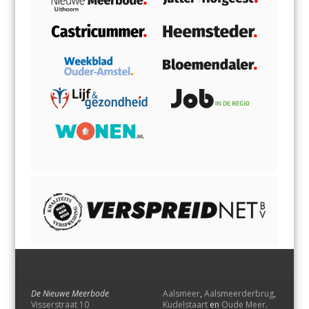
De Nieuwe Meerbode
Aalsmeer
,
Aalsmeerderbrug
,
Visserstraat 10
Kudelstaart
en
Oude Meer
.