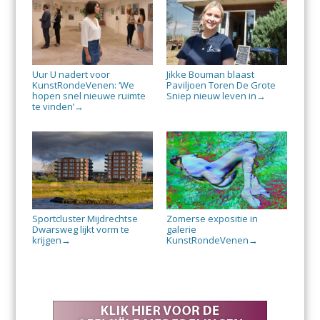
Uur U nadert voor
Jikke Bouman blaast
KunstRondeVenen: ‘We
Paviljoen Toren De Grote
hopen snel nieuwe ruimte
Sniep nieuw leven in
→
te vinden’
→
Sportcluster Mijdrechtse
Zomerse expositie in
Dwarsweg lijkt vorm te
galerie
krijgen
KunstRondeVenen
→
→