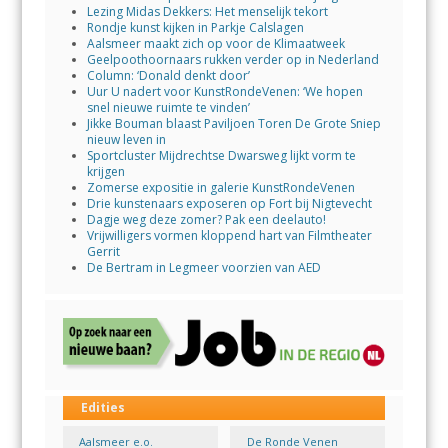
Lezing Midas Dekkers: Het menselijk tekort
Rondje kunst kijken in Parkje Calslagen
Aalsmeer maakt zich op voor de Klimaatweek
Geelpoothoornaars rukken verder op in Nederland
Column: ‘Donald denkt door’
Uur U nadert voor KunstRondeVenen: ‘We hopen
snel nieuwe ruimte te vinden’
Jikke Bouman blaast Paviljoen Toren De Grote Sniep
nieuw leven in
Sportcluster Mijdrechtse Dwarsweg lijkt vorm te
krijgen
Zomerse expositie in galerie KunstRondeVenen
Drie kunstenaars exposeren op Fort bij Nigtevecht
Dagje weg deze zomer? Pak een deelauto!
Vrijwilligers vormen kloppend hart van Filmtheater
Gerrit
De Bertram in Legmeer voorzien van AED
Edities
Aalsmeer e.o.
De Ronde Venen