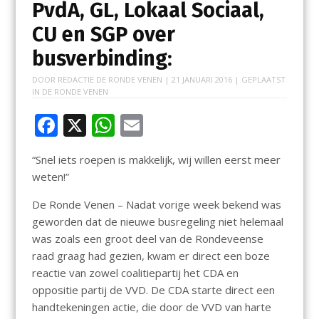
PvdA, GL, Lokaal Sociaal,
CU en SGP over
busverbinding:
DOOR
REDACTIE DE RONDE VENEN
|
21 JANUARI 2016
| GEPLAATST
IN
DE RONDE VENEN
F
X
W
E
ac
h
m
“Snel iets roepen is makkelijk, wij willen eerst meer
e
at
ai
weten!”
b
s
l
De Ronde Venen – Nadat vorige week bekend was
o
A
geworden dat de nieuwe busregeling niet helemaal
o
p
was zoals een groot deel van de Rondeveense
k
p
raad graag had gezien, kwam er direct een boze
reactie van zowel coalitiepartij het CDA en
oppositie partij de VVD. De CDA starte direct een
handtekeningen actie, die door de VVD van harte