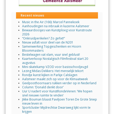
Recent nieuws
Music in the Air (166): Marcel Pannekoek
Aanhoudingen na inbraak in kazerne Aalsmeer
Bewaardoosjes van Kunstploeg voor Kunstroute
2026
“Onkruidperikelen? Zo gefixt!”
Nieuw asfalt voor deel van de N201
Samenwerking Topgeschenken en Hoorn
Bloommasters
Bestelwagen vat vlam, vuur snel geblust!
Kaartverkoop Nostalgisch Filmfestival start 20
augustus
Mini-skatekamp VZOD voor basisschooljeugd
Lezing Midas Dekkers: Het menselijk tekort
Rondje kunst kijken in Parkje Calslagen
Aalsmeer maakt zich op voor de Klimaatweek
Geelpoothoornaars rukken verder op in Nederland
Column: ‘Donald denkt door’
Uur U nadert voor KunstRondeVenen: ‘We hopen
snel nieuwe ruimte te vinden’
Jikke Bouman blaast Paviljoen Toren De Grote Sniep
nieuw leven in
Sportcluster Mijdrechtse Dwarsweg lijkt vorm te
krijgen