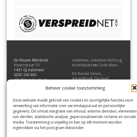
De Nieuwe Meerbode
Aalsmeer
,
Aalsmeerderbrug
,
Visserstraat 10
Kudelstaart
en
Oude Meer
.
1431 GJ Aalsmeer
De Ronde Venen
,
0297-341900
Amstelhoek
,
De Hoef
,
info@meerbode.nl
Mijdrecht
,
Wilnis
,
Vinkeveen
,
Beheer cookie toestemming
Vrouwenakker
,
Waverveen
,
Abcoude
en
Baambrugge
.
Deze website maakt gebruik van cookies en soortgelijke functies voor
Uithoorn
en
De Kwakel
.
verwerking van informatie over uw eindapparaat en persoonlijke
gegevens. Dit omvat integratie van inhoud, externe diensten, elementen
van derden, statistische analyse, gepersonaliseerde reclame en sociale
Contact
media. Toestemming is vrijwillig en kan op elk moment worden
Andere uitgaven
ingetrokken via het pictogram linksonder.
Bezorgklacht
Ophaalpunten