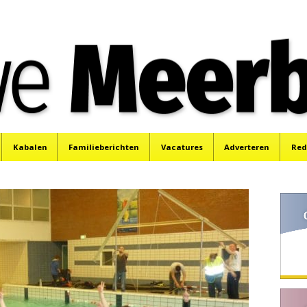
e
Mijdrecht, Uithoorn en De Kwakel.
Kabalen
Familieberichten
Vacatures
Adverteren
Red