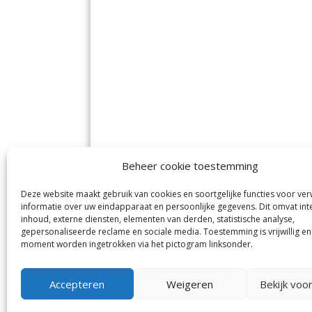
Beheer cookie toestemming
Deze website maakt gebruik van cookies en soortgelijke functies voor ve
De Nieuwe Meerbode
Aal
informatie over uw eindapparaat en persoonlijke gegevens. Dit omvat int
Visserstraat 10
en
inhoud, externe diensten, elementen van derden, statistische analyse,
1431 GJ Aalsmeer
De 
0297-341900
gepersonaliseerde reclame en sociale media. Toestemming is vrijwillig en
Mij
info@meerbode.nl
moment worden ingetrokken via het pictogram linksonder.
Vro
Ba
Uit
Accepteren
Weigeren
Bekijk voo