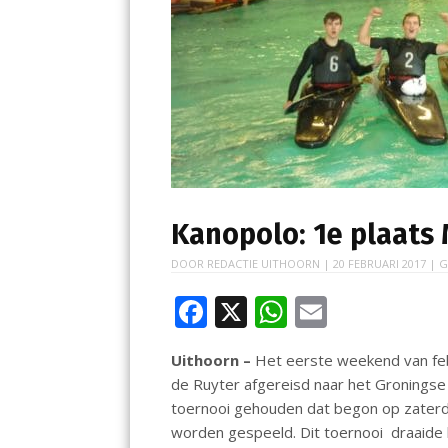
Kanopolo: 1e plaats 
DOOR
REDACTIE UITHOORN
|
20 FEBRUARI 2017
| G
F
X
W
E
ac
h
m
Uithoorn –
Het eerste weekend van febr
e
at
ai
de Ruyter afgereisd naar het Groningse
b
s
l
toernooi gehouden dat begon op zaterda
o
A
worden gespeeld. Dit toernooi draaide h