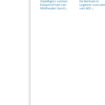
Vrijwilligers vormen
De Bertram in
kloppend hart van
Legmeer voorzie
Filmtheater Gerrit
van AED
→
→