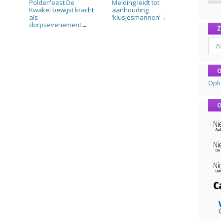
Polderfeest De
Melding leidt tot
n
Kwakel bewijst kracht
aanhouding
als
‘klusjesmannen’
→
dorpsevenement
→
Sear
O
Oph
O