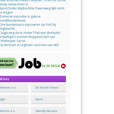
Jikke Bouman blaast Paviljoen Toren De Grote
Sniep nieuw leven in
Sportcluster Mijdrechtse Dwarsweg lijkt vorm
te krijgen
Zomerse expositie in galerie
KunstRondeVenen
Drie kunstenaars exposeren op Fort bij
Nigtevecht
Dagje weg deze zomer? Pak een deelauto!
Vrijwilligers vormen kloppend hart van
Filmtheater Gerrit
De Bertram in Legmeer voorzien van AED
dities
alsmeer e.o.
De Ronde Venen
egio
Sport
ithoorn e.o.
Zakelijk-Nieuws-