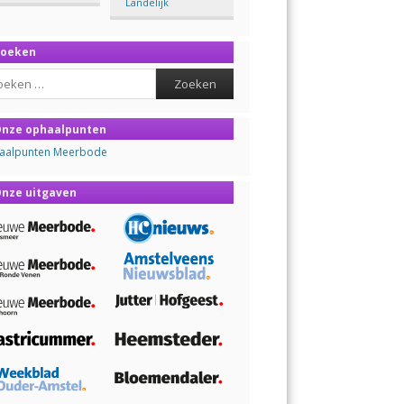
Landelijk
Zoeken
ch
nze ophaalpunten
aalpunten Meerbode
nze uitgaven