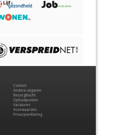
Contact
Andere uitgaven
Bezorgklacht
Ophaalpunten
Vacatures
Voorwaarden
Privacyverklaring