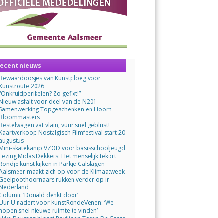
ecent nieuws
Bewaardoosjes van Kunstploeg voor
Kunstroute 2026
“Onkruidperikelen? Zo gefixt!”
Nieuw asfalt voor deel van de N201
Samenwerking Topgeschenken en Hoorn
Bloommasters
Bestelwagen vat vlam, vuur snel geblust!
Kaartverkoop Nostalgisch Filmfestival start 20
augustus
Mini-skatekamp VZOD voor basisschooljeugd
Lezing Midas Dekkers: Het menselijk tekort
Rondje kunst kijken in Parkje Calslagen
Aalsmeer maakt zich op voor de Klimaatweek
Geelpoothoornaars rukken verder op in
Nederland
Column: ‘Donald denkt door’
Uur U nadert voor KunstRondeVenen: ‘We
hopen snel nieuwe ruimte te vinden’