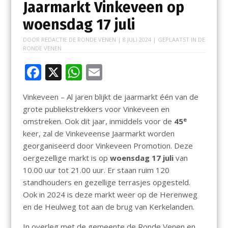
Jaarmarkt Vinkeveen op
woensdag 17 juli
DOOR
REDACTIE DE RONDE VENEN
|
8 JULI 2024
| GEPLAATST IN
DE
RONDE VENEN
F
X
W
E
ac
h
m
Vinkeveen – Al jaren blijkt de jaarmarkt één van de
e
at
ai
grote publiekstrekkers voor Vinkeveen en
b
s
l
e
omstreken. Ook dit jaar, inmiddels voor de
45
o
A
keer, zal de Vinkeveense Jaarmarkt worden
georganiseerd door Vinkeveen Promotion. Deze
o
p
oergezellige markt is op
woensdag 17 juli
van
k
p
10.00 uur tot 21.00 uur. Er staan ruim 120
standhouders en gezellige terrasjes opgesteld.
Ook in 2024 is deze markt weer op de Herenweg
en de Heulweg tot aan de brug van Kerkelanden.
In overleg met de gemeente de Ronde Venen en