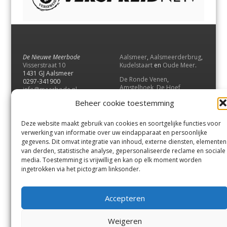
De Nieuwe Meerbode
Aalsmeer
,
Aalsmeerderbrug
,
Visserstraat 10
Kudelstaart
en
Oude Meer
.
1431 GJ Aalsmeer
De Ronde Venen
,
0297-341900
Amstelhoek
,
De Hoef
,
info@meerbode.nl
Mijdrecht
,
Wilnis
,
Vinkeveen
,
Beheer cookie toestemming
Vrouwenakker
,
Waverveen
,
Abcoude
en
Baambrugge
.
Deze website maakt gebruik van cookies en soortgelijke functies voor
Uithoorn
en
De Kwakel
.
verwerking van informatie over uw eindapparaat en persoonlijke
gegevens. Dit omvat integratie van inhoud, externe diensten, elementen
van derden, statistische analyse, gepersonaliseerde reclame en sociale
Contact
media. Toestemming is vrijwillig en kan op elk moment worden
Andere uitgaven
ingetrokken via het pictogram linksonder.
Bezorgklacht
Ophaalpunten
Vacatures
Voorwaarden
Accepteren
Privacyverklaring
Weigeren