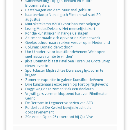
Samenwerking Topgeschenken en Hoorn
Bloommasters
Bestelwagen vat vlam, vuur snel geblust!
Kaartverkoop Nostalgisch Filmfestival start 20
augustus
Mini-skatekamp VZOD voor basisschooljeugd
Lezing Midas Dekkers: Het menselijk tekort
Rondje kunst kijken in Parkje Calslagen
Aalsmeer maakt zich op voor de Klimaatweek
Geelpoothoornaars rukken verder op in Nederland
Column: ‘Donald denkt door’
Uur U nadert voor KunstRondeVenen: ‘We hopen
snel nieuwe ruimte te vinden’
Jikke Bouman blaast Paviljoen Toren De Grote Sniep
nieuw leven in
Sportcluster Mijdrechtse Dwarsweg lijkt vorm te
krijgen
Zomerse expositie in galerie KunstRondeVenen
Drie kunstenaars exposeren op Fort bij Nigtevecht
Dagje weg deze zomer? Pak een deelauto!
Vrijwilligers vormen kloppend hart van Filmtheater
Gerrit
De Bertram in Legmeer voorzien van AED
Polderfeest De Kwakel bewijst kracht als
dorpsevenement
29e editie Open 25+ toernooi bij Qui Vive