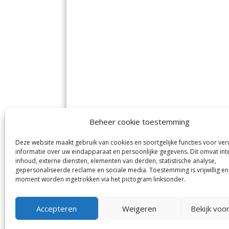
Beheer cookie toestemming
Deze website maakt gebruik van cookies en soortgelijke functies voor ve
De Nieuwe Meerbode
Aal
informatie over uw eindapparaat en persoonlijke gegevens. Dit omvat int
Visserstraat 10
en
inhoud, externe diensten, elementen van derden, statistische analyse,
1431 GJ Aalsmeer
De 
0297-341900
gepersonaliseerde reclame en sociale media. Toestemming is vrijwillig en
Mij
info@meerbode.nl
moment worden ingetrokken via het pictogram linksonder.
Vro
Ba
Uit
Accepteren
Weigeren
Bekijk voo