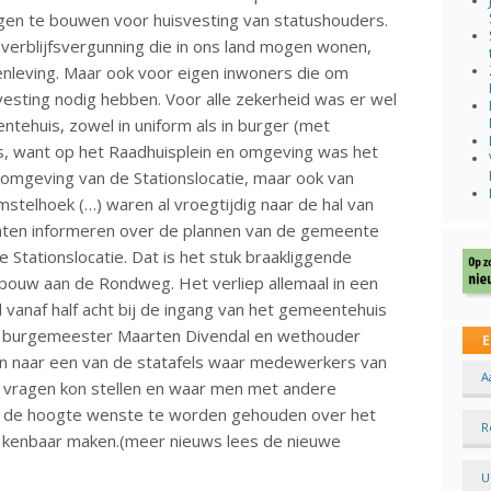
ngen te bouwen voor huisvesting van statushouders.
verblijfsvergunning die in ons land mogen wonen,
nleving. Maar ook voor eigen inwoners die om
sting nodig hebben. Voor alle zekerheid was er wel
ntehuis, zowel in uniform als in burger (met
is, want op het Raadhuisplein en omgeving was het
e omgeving van de Stationslocatie, maar ook van
Amstelhoek (…) waren al vroegtijdig naar de hal van
aten informeren over de plannen van de gemeente
Stationslocatie. Dat is het stuk braakliggende
bouw aan de Rondweg. Het verliep allemaal in een
vanaf half acht bij de ingang van het gemeentehuis
r burgemeester Maarten Divendal en wethouder
E
 naar een van de statafels waar medewerkers van
A
 vragen kon stellen en waar men met andere
op de hoogte wenste te worden gehouden over het
R
t kenbaar maken.(meer nieuws lees de nieuwe
U