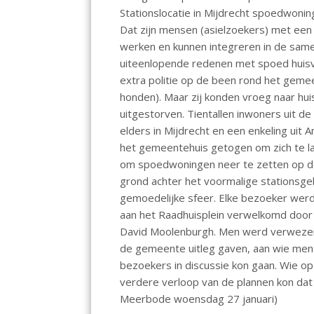
o
A
Stationslocatie in Mijdrecht spoedwoni
Dat zijn mensen (asielzoekers) met een 
o
p
werken en kunnen integreren in de same
k
p
uiteenlopende redenen met spoed huisve
extra politie op de been rond het gemee
honden). Maar zij konden vroeg naar hu
uitgestorven. Tientallen inwoners uit d
elders in Mijdrecht en een enkeling uit 
het gemeentehuis getogen om zich te l
om spoedwoningen neer te zetten op de 
grond achter het voormalige stationsge
gemoedelijke sfeer. Elke bezoeker werd 
aan het Raadhuisplein verwelkomd doo
David Moolenburgh. Men werd verwezen
de gemeente uitleg gaven, aan wie men
bezoekers in discussie kon gaan. Wie 
verdere verloop van de plannen kon da
Meerbode woensdag 27 januari)