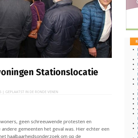
R
ningen Stationslocatie
6
| GEPLAATST IN
DE RONDE VENEN
inwoners, geen schreeuwende protesten en
e andere gemeenten het geval was. Hier echter een
r het haalbaarheidsonderzoek om op de