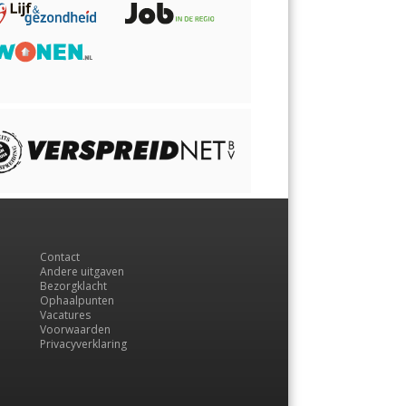
Contact
Andere uitgaven
Bezorgklacht
Ophaalpunten
Vacatures
Voorwaarden
Privacyverklaring