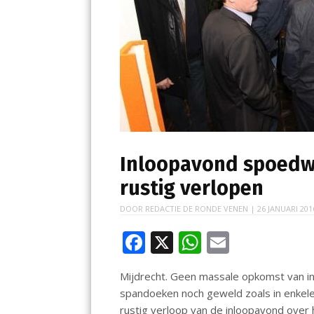
Inloopavond spoedwo
rustig verlopen
DOOR
REDACTIE DE RONDE VENEN
|
26 JANUARI 201
F
X
W
E
ac
h
m
Mijdrecht. Geen massale opkomst van 
e
at
ai
spandoeken noch geweld zoals in enkel
b
s
l
rustig verloop van de inloopavond ove