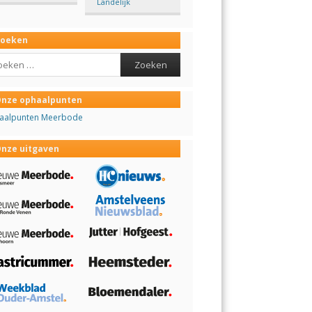
Landelijk
Zoeken
ch
nze ophaalpunten
aalpunten Meerbode
nze uitgaven