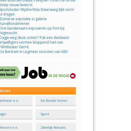
Jikke Bouman blaast Paviljoen Toren De Grote
Sniep nieuw leven in
Sportcluster Mijdrechtse Dwarsweg lijkt vorm
te krijgen
Zomerse expositie in galerie
KunstRondeVenen
Drie kunstenaars exposeren op Fort bij
Nigtevecht
Dagje weg deze zomer? Pak een deelauto!
Vrijwilligers vormen kloppend hart van
Filmtheater Gerrit
De Bertram in Legmeer voorzien van AED
dities
alsmeer e.o.
De Ronde Venen
egio
Sport
ithoorn e.o.
Zakelijk-Nieuws-