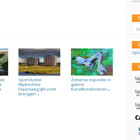
Sear
O
Oph
O
ast
Sportcluster
Zomerse expositie in
e
Mijdrechtse
galerie
w
Dwarsweg lijkt vorm
KunstRondeVenen
→
te krijgen
→