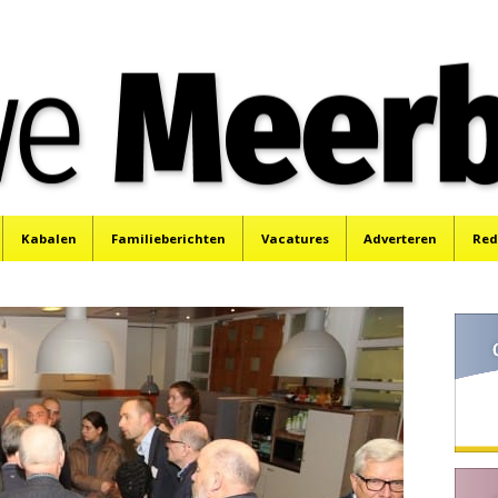
e
Mijdrecht, Uithoorn en De Kwakel.
Kabalen
Familieberichten
Vacatures
Adverteren
Red