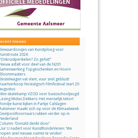
ecent nieuws
Bewaardoosjes van Kunstploeg voor
Kunstroute 2026
“Onkruidperikelen? Zo gefixt!”
Nieuw asfalt voor deel van de N201
Samenwerking Topgeschenken en Hoorn
Bloommasters
Bestelwagen vat vlam, vuur snel geblust!
Kaartverkoop Nostalgisch Filmfestival start 20
augustus
Mini-skatekamp VZOD voor basisschooljeugd
Lezing Midas Dekkers: Het menselijk tekort
Rondje kunst kijken in Parkje Calslagen
Aalsmeer maakt zich op voor de Klimaatweek
Geelpoothoornaars rukken verder op in
Nederland
Column: ‘Donald denkt door’
Uur U nadert voor KunstRondeVenen: ‘We
hopen snel nieuwe ruimte te vinden’