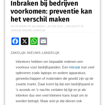
Inbraken bij bedrijven
voorkomen: preventie kan
het verschil maken
DOOR
REDACTIE AALSMEER
|
20 JUNI 2025
| GEPLAATST IN
ZAKELIJK-NIEUWS-LANDELIJK
F
X
W
E
ac
h
m
ZAKELIJK-NIEUWS-LANDELIJK
e
at
ai
b
s
l
Inbrekers hebben om bepaalde redenen een
voorkeur voor bedrijfspanden. Een
inbraak
kan veel
o
A
opleveren zoals laptops en andere apparatuur,
o
p
gereedschappen of materialen die gewild zijn op de
k
p
zwarte markt. Daar komt bij dat een bedrijfspand er
’s avonds en ’s nachts verlaten bij ligt en je als
inbreker dus een veel kleinere kans loopt om te
worden betrapt. Maar wist je dat dieven ook