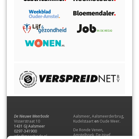
De Nieuwe Meerbode
Aalsmeer
,
Aalsmeerderbrug
,
Visserstraat 10
Kudelstaart
en
Oude Meer
.
1431 GJ Aalsmeer
De Ronde Venen
,
0297-341900
Amstelhoek
,
De Hoef
,
info@meerbode.nl