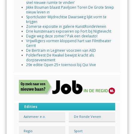
snel nieuwe ruimte te vinden’
Jikke Bouman blaast Paviljoen Toren De Grote Sniep
nieuw leven in
Sportcluster Mijdrechtse Dwarsweg lijkt vorm te
krijgen
Zomerse expositie in galerie KunstRondeVenen
Drie kunstenaars exposeren op Fort bij Nigtevecht
Dagje weg deze zomer? Pak een deelauto!
Vrijwilligers vormen kloppend hart van Filmtheater
Gerrit
De Bertram in Legmeer voorzien van AED
Polderfeest De Kwakel bewijst kracht als
dorpsevenement
29e editie Open 25+ toernooi bij Qui Vive
Edities
Aalsmeer e.o.
De Ronde Venen
Regio
Sport