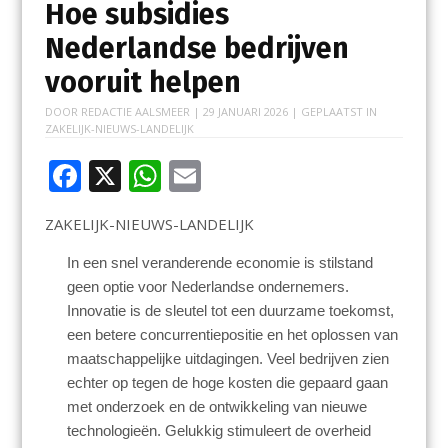
Hoe subsidies
Nederlandse bedrijven
vooruit helpen
DOOR
REDACTIE AALSMEER
|
29 JANUARI 2026
| GEPLAATST IN
ZAKELIJK-NIEUWS-LANDELIJK
F
X
W
E
ac
h
m
ZAKELIJK-NIEUWS-LANDELIJK
e
at
ai
b
s
l
In een snel veranderende economie is stilstand
geen optie voor Nederlandse ondernemers.
o
A
Innovatie is de sleutel tot een duurzame toekomst,
o
p
een betere concurrentiepositie en het oplossen van
k
p
maatschappelijke uitdagingen. Veel bedrijven zien
echter op tegen de hoge kosten die gepaard gaan
met onderzoek en de ontwikkeling van nieuwe
technologieën. Gelukkig stimuleert de overheid