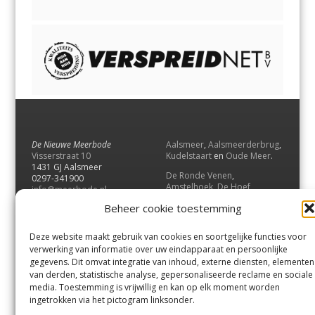
De Nieuwe Meerbode
Aalsmeer
,
Aalsmeerderbrug
,
Visserstraat 10
Kudelstaart
en
Oude Meer
.
1431 GJ Aalsmeer
De Ronde Venen
,
0297-341900
Amstelhoek
,
De Hoef
,
info@meerbode.nl
Mijdrecht
,
Wilnis
,
Vinkeveen
,
Beheer cookie toestemming
Vrouwenakker
,
Waverveen
,
Abcoude
en
Baambrugge
.
Deze website maakt gebruik van cookies en soortgelijke functies voor
Uithoorn
en
De Kwakel
.
verwerking van informatie over uw eindapparaat en persoonlijke
gegevens. Dit omvat integratie van inhoud, externe diensten, elementen
van derden, statistische analyse, gepersonaliseerde reclame en sociale
Contact
media. Toestemming is vrijwillig en kan op elk moment worden
Andere uitgaven
ingetrokken via het pictogram linksonder.
Bezorgklacht
Ophaalpunten