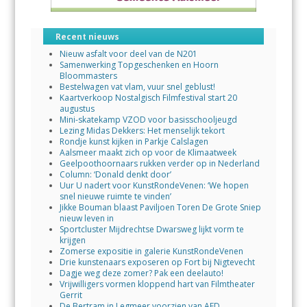
Recent nieuws
Nieuw asfalt voor deel van de N201
Samenwerking Topgeschenken en Hoorn
Bloommasters
Bestelwagen vat vlam, vuur snel geblust!
Kaartverkoop Nostalgisch Filmfestival start 20
augustus
Mini-skatekamp VZOD voor basisschooljeugd
Lezing Midas Dekkers: Het menselijk tekort
Rondje kunst kijken in Parkje Calslagen
Aalsmeer maakt zich op voor de Klimaatweek
Geelpoothoornaars rukken verder op in Nederland
Column: ‘Donald denkt door’
Uur U nadert voor KunstRondeVenen: ‘We hopen
snel nieuwe ruimte te vinden’
Jikke Bouman blaast Paviljoen Toren De Grote Sniep
nieuw leven in
Sportcluster Mijdrechtse Dwarsweg lijkt vorm te
krijgen
Zomerse expositie in galerie KunstRondeVenen
Drie kunstenaars exposeren op Fort bij Nigtevecht
Dagje weg deze zomer? Pak een deelauto!
Vrijwilligers vormen kloppend hart van Filmtheater
Gerrit
De Bertram in Legmeer voorzien van AED