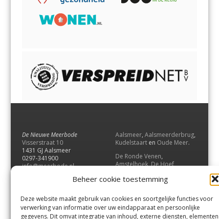
De Nieuwe Meerbode
Aalsmeer
,
Aalsmeerderbrug
,
Visserstraat 10
Kudelstaart
en
Oude Meer
.
1431 GJ Aalsmeer
De Ronde Venen
,
0297-341900
Amstelhoek
,
De Hoef
,
info@meerbode.nl
Mijdrecht
,
Wilnis
,
Vinkeveen
,
Beheer cookie toestemming
Vrouwenakker
,
Waverveen
,
Abcoude
en
Baambrugge
.
Deze website maakt gebruik van cookies en soortgelijke functies voor
Uithoorn
en
De Kwakel
.
verwerking van informatie over uw eindapparaat en persoonlijke
gegevens. Dit omvat integratie van inhoud, externe diensten, elementen