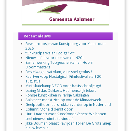
Recent nieuws
Bewaardoosjes van Kunstploeg voor Kunstroute
2026
“Onkruidperikelen? Zo gefixt!”
Nieuw asfalt voor deel van de N201
Samenwerking Topgeschenken en Hoorn
Bloommasters
Bestelwagen vat vlam, vuur snel geblust!
Kaartverkoop Nostalgisch Filmfestival start 20
augustus
Mini-skatekamp VZOD voor basisschooljeugd
Lezing Midas Dekkers: Het menselijk tekort
Rondje kunst kijken in Parkje Calslagen
Aalsmeer maakt zich op voor de Klimaatweek
Geelpoothoornaars rukken verder op in Nederland
Column: ‘Donald denkt door’
Uur U nadert voor KunstRondeVenen: ‘We hopen
snel nieuwe ruimte te vinden’
Jikke Bouman blaast Paviljoen Toren De Grote Sniep
nieuw leven in