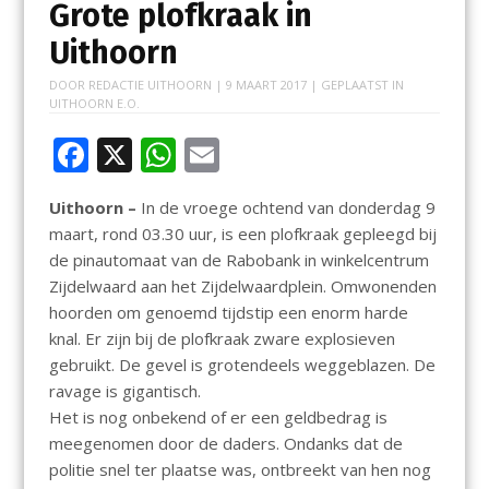
Grote plofkraak in
Uithoorn
DOOR
REDACTIE UITHOORN
|
9 MAART 2017
| GEPLAATST IN
UITHOORN E.O.
F
X
W
E
ac
h
m
Uithoorn –
In de vroege ochtend van donderdag 9
e
at
ai
maart, rond 03.30 uur, is een plofkraak gepleegd bij
b
s
l
de pinautomaat van de Rabobank in winkelcentrum
o
A
Zijdelwaard aan het Zijdelwaardplein. Omwonenden
hoorden om genoemd tijdstip een enorm harde
o
p
knal. Er zijn bij de plofkraak zware explosieven
k
p
gebruikt. De gevel is grotendeels weggeblazen. De
ravage is gigantisch.
Het is nog onbekend of er een geldbedrag is
meegenomen door de daders. Ondanks dat de
politie snel ter plaatse was, ontbreekt van hen nog