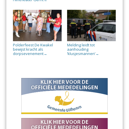
Polderfeest De Kwakel
Melding leidt tot
bewijst kracht als
aanhouding
dorpsevenement
‘klusjesmannen’
→
→