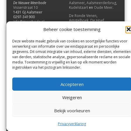
De Nieuwe Meerbode
Aalsmeer
,
Aalsmeerderbrug
,
Visserstraat 10
Kudelstaart
en
Oude Meer
.
1431 GJ Aalsmeer
De Ronde Venen
,
0297-341900
Amstelhoek
,
De Hoef
,
info@meerbode.nl
Mijdrecht
,
Wilnis
,
Vinkeveen
,
Beheer cookie toestemming
Vrouwenakker
,
Waverveen
,
Abcoude
en
Baambrugge
.
Deze website maakt gebruik van cookies en soortgelijke functies voor
Uithoorn
en
De Kwakel
.
verwerking van informatie over uw eindapparaat en persoonlijke
gegevens. Dit omvat integratie van inhoud, externe diensten, elementen
van derden, statistische analyse, gepersonaliseerde reclame en sociale
Contact
media. Toestemming is vrijwillig en kan op elk moment worden
Andere uitgaven
ingetrokken via het pictogram linksonder.
Bezorgklacht
Ophaalpunten
Vacatures
Voorwaarden
Accepteren
Privacyverklaring
Weigeren
© GOUW Uitgevers B.V.
Bekijk voorkeuren
Menu
Aalsmeer
De Ronde Venen
Uithoorn
Aalsmeer/Uithoorn
De Ronde Venen
Privacyverklaring