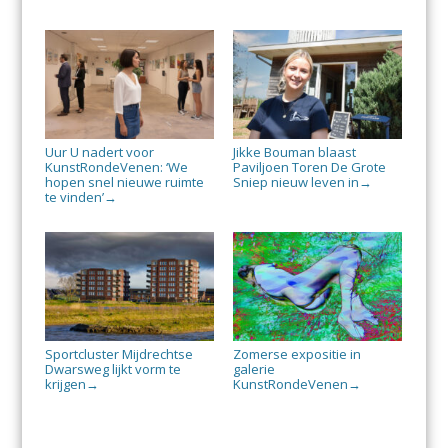
Uur U nadert voor
Jikke Bouman blaast
KunstRondeVenen: ‘We
Paviljoen Toren De Grote
hopen snel nieuwe ruimte
Sniep nieuw leven in
→
te vinden’
→
Sportcluster Mijdrechtse
Zomerse expositie in
Dwarsweg lijkt vorm te
galerie
krijgen
KunstRondeVenen
→
→