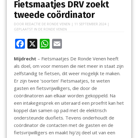
Fietsmaatjes DRV zoekt
tweede coördinator
DOOR
REDACTIE DE RONDE VENEN
|
11 SEPTEMBER 2024
|
GEPLAATST IN
DE RONDE VENEN
F
X
W
E
ac
h
m
Mijdrecht
– Fietsmaatjes De Ronde Venen heeft
e
at
ai
als doel, om voor mensen die niet meer in staat zijn
b
s
l
zelfstandig te fietsen, dit weer mogelijk te maken.
o
A
Er zijn twee ‘soorten’ Fietsmaatjes, te weten
gasten en fietsvrijwilligers, die door de
o
p
coördinatoren aan elkaar worden gekoppeld. Na
k
p
een intakegesprek en uiteraard een proefrit kan het
koppel dan samen op pad met de elektrisch
ondersteunde duofiets. Tevens onderhoudt de
coördinator de contacten met de gasten en de
fietsvrijwilligers en maakt hij/zij deel uit van een