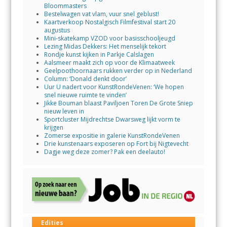
Bloommasters
Bestelwagen vat vlam, vuur snel geblust!
Kaartverkoop Nostalgisch Filmfestival start 20
augustus
Mini-skatekamp VZOD voor basisschooljeugd
Lezing Midas Dekkers: Het menselijk tekort
Rondje kunst kijken in Parkje Calslagen
Aalsmeer maakt zich op voor de Klimaatweek
Geelpoothoornaars rukken verder op in Nederland
Column: ‘Donald denkt door’
Uur U nadert voor KunstRondeVenen: ‘We hopen
snel nieuwe ruimte te vinden’
Jikke Bouman blaast Paviljoen Toren De Grote Sniep
nieuw leven in
Sportcluster Mijdrechtse Dwarsweg lijkt vorm te
krijgen
Zomerse expositie in galerie KunstRondeVenen
Drie kunstenaars exposeren op Fort bij Nigtevecht
Dagje weg deze zomer? Pak een deelauto!
Edities