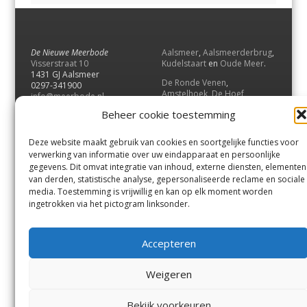
De Nieuwe Meerbode
Aalsmeer
,
Aalsmeerderbrug
,
Visserstraat 10
Kudelstaart
en
Oude Meer
.
1431 GJ Aalsmeer
De Ronde Venen
,
0297-341900
Amstelhoek
,
De Hoef
,
info@meerbode.nl
Mijdrecht
,
Wilnis
,
Vinkeveen
,
Beheer cookie toestemming
Vrouwenakker
,
Waverveen
,
Abcoude
en
Baambrugge
.
Deze website maakt gebruik van cookies en soortgelijke functies voor
Uithoorn
en
De Kwakel
.
verwerking van informatie over uw eindapparaat en persoonlijke
gegevens. Dit omvat integratie van inhoud, externe diensten, elementen
van derden, statistische analyse, gepersonaliseerde reclame en sociale
Contact
media. Toestemming is vrijwillig en kan op elk moment worden
Andere uitgaven
ingetrokken via het pictogram linksonder.
Bezorgklacht
Ophaalpunten
Vacatures
Voorwaarden
Accepteren
Privacyverklaring
Weigeren
© GOUW Uitgevers B.V.
Bekijk voorkeuren
Menu