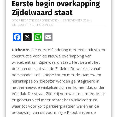
Eerste begin overkapping
Zijdelwaard staat
DOOR
REDACTIE DE RONDE VENEN
|
23 NOVEMBER 2014
|
GEPLAATST IN
UITHOORN E.O.
F
X
W
E
ac
h
m
Uithoorn.
De eerste fundering met een stuk stalen
e
at
ai
constructie voor de nieuwe overkapping van
b
s
l
winkelcentrum Zijdelwaard staat. Het betreft het
o
A
deel aan de kant van de Zijdelrij. De winkels vanaf
boekhandel Ten Hoope tot en met de Dames- en
o
p
herenkapsalon ‘Joepsze’ worden geïntegreerd in
k
p
het vernieuwde winkelcentrum en komen dus onder
één dak. De straat Zijdelrij verdwijnt daarmee. Maar
er gebeurt veel meer achter het winkelcentrum
waar tot voor kort parkeerplaatsen waren en de
bebouwing van de voormalige Rabobank en de