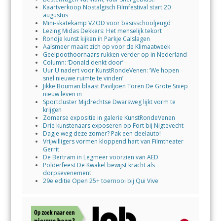
Kaartverkoop Nostalgisch Filmfestival start 20
augustus
Mini-skatekamp VZOD voor basisschooljeugd
Lezing Midas Dekkers: Het menselijk tekort
Rondje kunst kijken in Parkje Calslagen
Aalsmeer maakt zich op voor de Klimaatweek
Geelpoothoornaars rukken verder op in Nederland
Column: ‘Donald denkt door’
Uur U nadert voor KunstRondeVenen: ‘We hopen
snel nieuwe ruimte te vinden’
Jikke Bouman blaast Paviljoen Toren De Grote Sniep
nieuw leven in
Sportcluster Mijdrechtse Dwarsweg lijkt vorm te
krijgen
Zomerse expositie in galerie KunstRondeVenen
Drie kunstenaars exposeren op Fort bij Nigtevecht
Dagje weg deze zomer? Pak een deelauto!
Vrijwilligers vormen kloppend hart van Filmtheater
Gerrit
De Bertram in Legmeer voorzien van AED
Polderfeest De Kwakel bewijst kracht als
dorpsevenement
29e editie Open 25+ toernooi bij Qui Vive