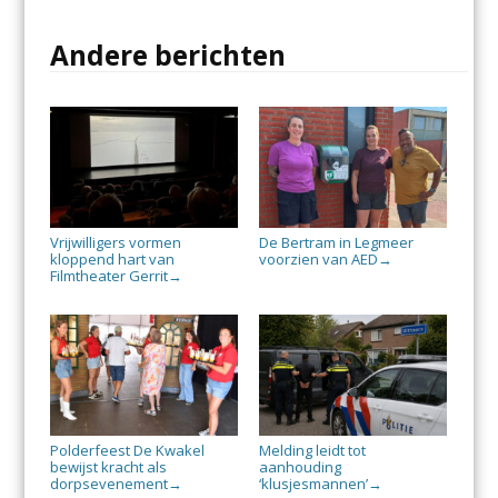
Andere berichten
Vrijwilligers vormen
De Bertram in Legmeer
kloppend hart van
voorzien van AED
→
Filmtheater Gerrit
→
Polderfeest De Kwakel
Melding leidt tot
bewijst kracht als
aanhouding
dorpsevenement
‘klusjesmannen’
→
→