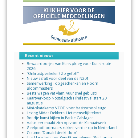
Recent nieuws
Bewaardoosjes van Kunstploeg voor Kunstroute
2026
“Onkruidperikelen? Zo gefixt!”
Nieuw asfalt voor deel van de N201
Samenwerking Topgeschenken en Hoorn
Bloommasters
Bestelwagen vat vlam, vuur snel geblust!
Kaartverkoop Nostalgisch Filmfestival start 20
augustus
Mini-skatekamp VZOD voor basisschooljeugd
Lezing Midas Dekkers: Het menselijk tekort
Rondje kunst kijken in Parkje Calslagen
Aalsmeer maakt zich op voor de Klimaatweek
Geelpoothoornaars rukken verder op in Nederland
Column: ‘Donald denkt door’
Uur U nadert voor KunstRondeVenen: ‘We hopen