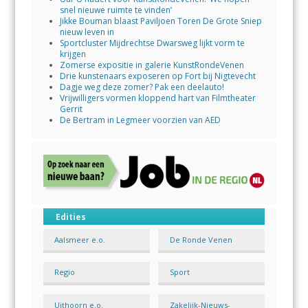
snel nieuwe ruimte te vinden’
Jikke Bouman blaast Paviljoen Toren De Grote Sniep
nieuw leven in
Sportcluster Mijdrechtse Dwarsweg lijkt vorm te
krijgen
Zomerse expositie in galerie KunstRondeVenen
Drie kunstenaars exposeren op Fort bij Nigtevecht
Dagje weg deze zomer? Pak een deelauto!
Vrijwilligers vormen kloppend hart van Filmtheater
Gerrit
De Bertram in Legmeer voorzien van AED
Edities
Aalsmeer e.o.
De Ronde Venen
Regio
Sport
Uithoorn e.o.
Zakelijk-Nieuws-