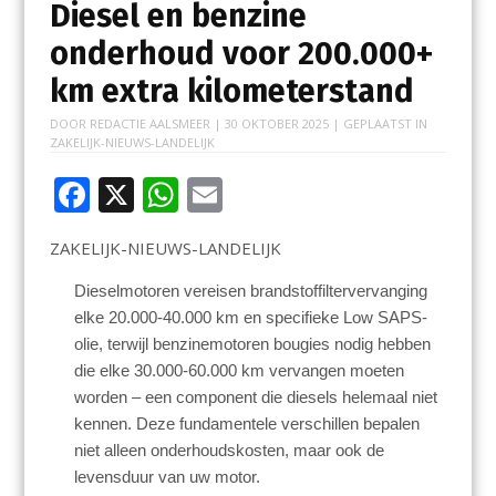
Diesel en benzine
onderhoud voor 200.000+
km extra kilometerstand
DOOR
REDACTIE AALSMEER
|
30 OKTOBER 2025
| GEPLAATST IN
ZAKELIJK-NIEUWS-LANDELIJK
F
X
W
E
ac
h
m
ZAKELIJK-NIEUWS-LANDELIJK
e
at
ai
b
s
l
Dieselmotoren vereisen brandstoffiltervervanging
elke 20.000-40.000 km en specifieke Low SAPS-
o
A
olie, terwijl benzinemotoren bougies nodig hebben
o
p
die elke 30.000-60.000 km vervangen moeten
k
p
worden – een component die diesels helemaal niet
kennen. Deze fundamentele verschillen bepalen
niet alleen onderhoudskosten, maar ook de
levensduur van uw motor.