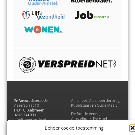
De Nieuwe Meerbode
Aalsmeer
,
Aalsmeerderbrug
,
Visserstraat 10
Kudelstaart
en
Oude Meer
.
1431 GJ Aalsmeer
De Ronde Venen
,
0297-341900
Amstelhoek
,
De Hoef
,
info@meerbode.nl
Mijdrecht
,
Wilnis
,
Vinkeveen
,
Beheer cookie toestemming
Vrouwenakker
,
Waverveen
,
Abcoude
en
Baambrugge
.