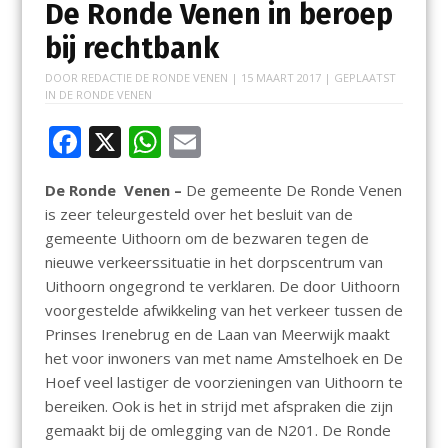
De Ronde Venen in beroep
bij rechtbank
DOOR
REDACTIE DE RONDE VENEN
|
15 MAART 2017
| GEPLAATST
IN
DE RONDE VENEN
F
X
W
E
ac
h
m
De Ronde Venen –
De gemeente De Ronde Venen
e
at
ai
is zeer teleurgesteld over het besluit van de
b
s
l
gemeente Uithoorn om de bezwaren tegen de
o
A
nieuwe verkeerssituatie in het dorpscentrum van
Uithoorn ongegrond te verklaren. De door Uithoorn
o
p
voorgestelde afwikkeling van het verkeer tussen de
k
p
Prinses Irenebrug en de Laan van Meerwijk maakt
het voor inwoners van met name Amstelhoek en De
Hoef veel lastiger de voorzieningen van Uithoorn te
bereiken. Ook is het in strijd met afspraken die zijn
gemaakt bij de omlegging van de N201. De Ronde