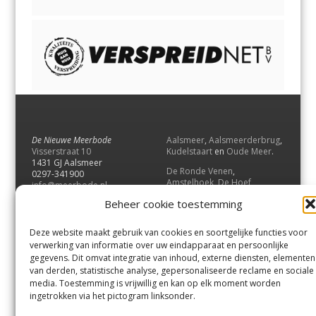
De Nieuwe Meerbode
Aalsmeer
,
Aalsmeerderbrug
,
Visserstraat 10
Kudelstaart
en
Oude Meer
.
1431 GJ Aalsmeer
De Ronde Venen
,
0297-341900
Amstelhoek
,
De Hoef
,
info@meerbode.nl
Mijdrecht
,
Wilnis
,
Vinkeveen
,
Beheer cookie toestemming
Vrouwenakker
,
Waverveen
,
Abcoude
en
Baambrugge
.
Deze website maakt gebruik van cookies en soortgelijke functies voor
Uithoorn
en
De Kwakel
.
verwerking van informatie over uw eindapparaat en persoonlijke
gegevens. Dit omvat integratie van inhoud, externe diensten, elementen
van derden, statistische analyse, gepersonaliseerde reclame en sociale
Contact
media. Toestemming is vrijwillig en kan op elk moment worden
Andere uitgaven
ingetrokken via het pictogram linksonder.
Bezorgklacht
Ophaalpunten