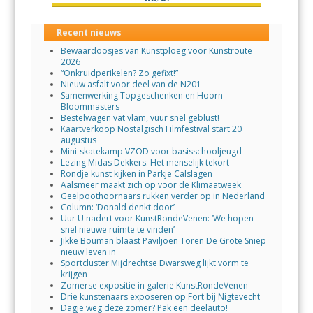
Recent nieuws
Bewaardoosjes van Kunstploeg voor Kunstroute
2026
“Onkruidperikelen? Zo gefixt!”
Nieuw asfalt voor deel van de N201
Samenwerking Topgeschenken en Hoorn
Bloommasters
Bestelwagen vat vlam, vuur snel geblust!
Kaartverkoop Nostalgisch Filmfestival start 20
augustus
Mini-skatekamp VZOD voor basisschooljeugd
Lezing Midas Dekkers: Het menselijk tekort
Rondje kunst kijken in Parkje Calslagen
Aalsmeer maakt zich op voor de Klimaatweek
Geelpoothoornaars rukken verder op in Nederland
Column: ‘Donald denkt door’
Uur U nadert voor KunstRondeVenen: ‘We hopen
snel nieuwe ruimte te vinden’
Jikke Bouman blaast Paviljoen Toren De Grote Sniep
nieuw leven in
Sportcluster Mijdrechtse Dwarsweg lijkt vorm te
krijgen
Zomerse expositie in galerie KunstRondeVenen
Drie kunstenaars exposeren op Fort bij Nigtevecht
Dagje weg deze zomer? Pak een deelauto!