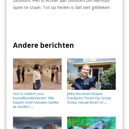
Uithoorn. Het is echter aan Uithoorn om hiervoor
open te staan. Tot op heden is dat niet gebleken.
Andere berichten
Uur U nadert voor
Jikke Bouman blaast
KunstRondeVenen: ‘We
Paviljoen Toren De Grote
hopen snel nieuwe ruimte
Sniep nieuw leven in
→
te vinden’
→