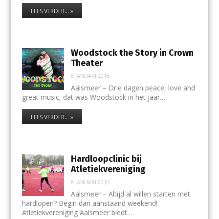
LEES VERDER... »
Woodstock the Story in Crown
Theater
8 JANUARI 2015
Aalsmeer – Drie dagen peace, love and
great music, dat was Woodstock in het jaar…
LEES VERDER... »
Hardloopclinic bij
Atletiekvereniging
8 JANUARI 2015
Aalsmeer – Altijd al willen starten met
hardlopen? Begin dan aanstaand weekend!
Atletiekvereniging Aalsmeer biedt…