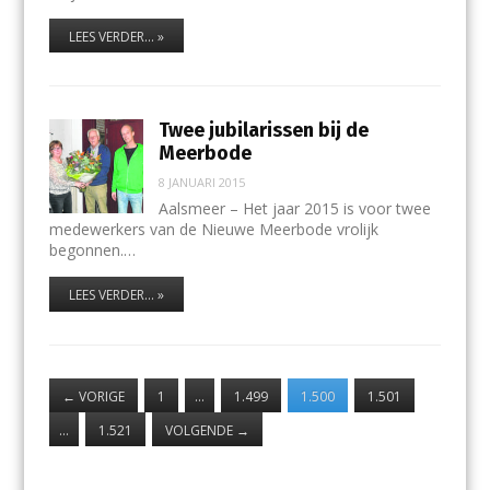
LEES VERDER... »
Twee jubilarissen bij de
Meerbode
8 JANUARI 2015
Aalsmeer – Het jaar 2015 is voor twee
medewerkers van de Nieuwe Meerbode vrolijk
begonnen.…
LEES VERDER... »
←
VORIGE
1
…
1.499
1.500
1.501
…
1.521
VOLGENDE
→