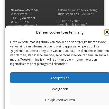
De Nieuwe Meerbode
Aalsmeer
,
Aalsmeerderbrug
,
Visserstraat 10
Kudelstaart
en
Oude Meer
.
1431 GJ Aalsmeer
De Ronde Venen
,
0297-341900
Amstelhoek
,
De Hoef
,
info@meerbode.nl
Mijdrecht
,
Wilnis
,
Vinkeveen
,
Beheer cookie toestemming
Vrouwenakker
,
Waverveen
,
Abcoude
en
Baambrugge
.
Deze website maakt gebruik van cookies en soortgelijke functies voor
Uithoorn
en
De Kwakel
.
verwerking van informatie over uw eindapparaat en persoonlijke
gegevens. Dit omvat integratie van inhoud, externe diensten, elementen
van derden, statistische analyse, gepersonaliseerde reclame en sociale
Contact
media. Toestemming is vrijwillig en kan op elk moment worden
Andere uitgaven
ingetrokken via het pictogram linksonder.
Bezorgklacht
Ophaalpunten
Vacatures
Voorwaarden
Accepteren
Privacyverklaring
Weigeren
© GOUW Uitgevers B.V.
Bekijk voorkeuren
Menu
Aalsmeer
De Ronde Venen
Uithoorn
Aalsmeer/Uithoorn
De Ronde Venen