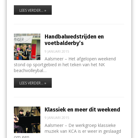
LEES VERDER... »
Handbalwedstrijden en
voetbalderby’s
9 JANUARI 2015
Aalsmeer – Het afgelopen weekend
stond op sportgebied in het teken van het NK
beachvolleybal…
LEES VERDER... »
Klassiek en meer dit weekend
9 JANUARI 2015
Aalsmeer – De werkgroep klassieke
muziek van KCA is er weer in geslaagd
om een…