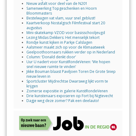
Nieuw asfalt voor deel van de N201
Samenwerking Topgeschenken en Hoorn
Bloommasters
Bestelwagen vat vlam, vuur snel geblust!
Kaartverkoop Nostalgisch Filmfestival start 20
augustus
Mini-skatekamp VZOD voor basisschooljeugd
Lezing Midas Dekkers: Het menselijk tekort
Rondje kunst kijken in Parkje Calslagen
Aalsmeer maakt zich op voor de Klimaatweek
Geelpoothoornaars rukken verder op in Nederland
Column: ‘Donald denkt door’
Uur U nadert voor KunstRondeVenen: ‘We hopen
snel nieuwe ruimte te vinden’
Jikke Bouman blaast Paviljoen Toren De Grote Sniep
nieuw leven in
Sportcluster Mijdrechtse Dwarsweg lijkt vorm te
krijgen
Zomerse expositie in galerie KunstRondeVenen
Drie kunstenaars exposeren op Fort bij Nigtevecht
Dagje weg deze zomer? Pak een deelauto!