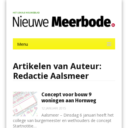
Menu
Skip
Nieuwe Meerbode
to
content
Het laatste nieuws uit Aalsmeer, De Ronde Venen, Mijdrecht,
Uithoorn en De Kwakel.
Menu
Skip
to
content
Artikelen van Auteur:
Redactie Aalsmeer
Concept voor bouw 9
woningen aan Hornweg
12 JANUARI 2015
Aalsmeer – Dinsdag 6 januari heeft het
college van burgemeester en wethouders de concept
Startnotitie…