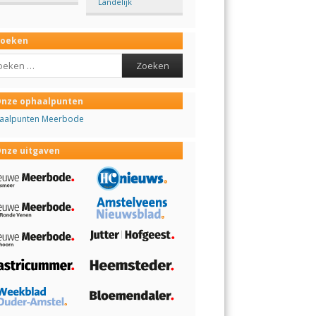
Landelijk
Zoeken
ch
nze ophaalpunten
aalpunten Meerbode
nze uitgaven