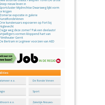
Jikke Bouman blaast Paviljoen Toren De Grote
Sniep nieuw leven in
Sportcluster Mijdrechtse Dwarsweg lijkt vorm
te krijgen
Zomerse expositie in galerie
KunstRondeVenen
Drie kunstenaars exposeren op Fort bij
Nigtevecht
Dagje weg deze zomer? Pak een deelauto!
Vrijwilligers vormen kloppend hart van
Filmtheater Gerrit
De Bertram in Legmeer voorzien van AED
dities
alsmeer e.o.
De Ronde Venen
egio
Sport
ithoorn e.o.
Zakelijk-Nieuws-