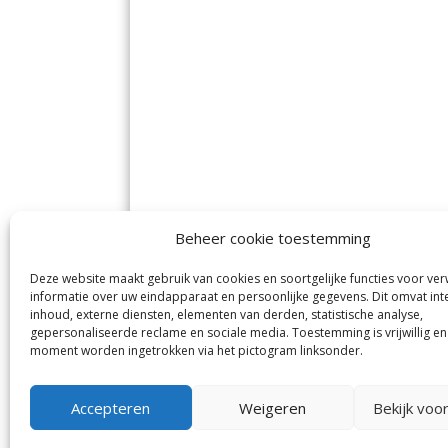
Beheer cookie toestemming
Deze website maakt gebruik van cookies en soortgelijke functies voor ve
De Nieuwe Meerbode
Aal
informatie over uw eindapparaat en persoonlijke gegevens. Dit omvat int
Visserstraat 10
en
inhoud, externe diensten, elementen van derden, statistische analyse,
1431 GJ Aalsmeer
De 
0297-341900
gepersonaliseerde reclame en sociale media. Toestemming is vrijwillig en
Mij
info@meerbode.nl
moment worden ingetrokken via het pictogram linksonder.
Vro
Ba
Uit
Accepteren
Weigeren
Bekijk voo