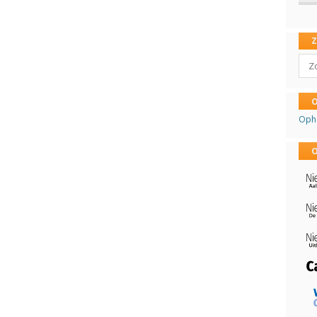
Sear
O
Oph
O