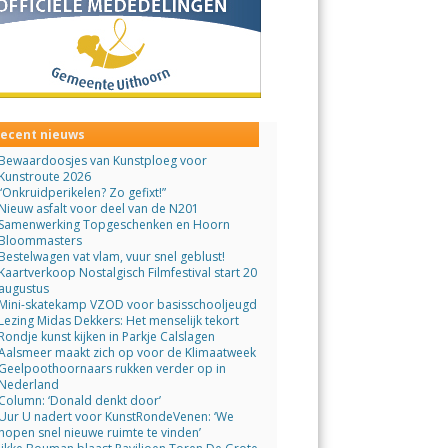
ecent nieuws
Bewaardoosjes van Kunstploeg voor
Kunstroute 2026
“Onkruidperikelen? Zo gefixt!”
Nieuw asfalt voor deel van de N201
Samenwerking Topgeschenken en Hoorn
Bloommasters
Bestelwagen vat vlam, vuur snel geblust!
Kaartverkoop Nostalgisch Filmfestival start 20
augustus
Mini-skatekamp VZOD voor basisschooljeugd
Lezing Midas Dekkers: Het menselijk tekort
Rondje kunst kijken in Parkje Calslagen
Aalsmeer maakt zich op voor de Klimaatweek
Geelpoothoornaars rukken verder op in
Nederland
Column: ‘Donald denkt door’
Uur U nadert voor KunstRondeVenen: ‘We
hopen snel nieuwe ruimte te vinden’