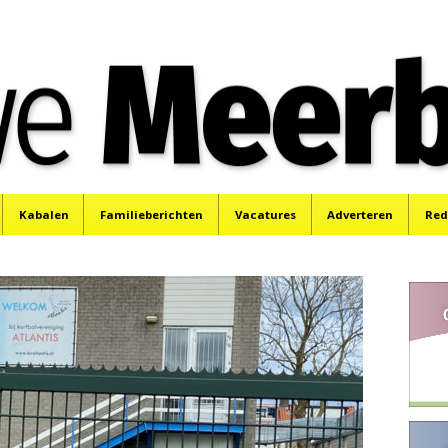
e
Mijdrecht, Uithoorn en De Kwakel.
Kabalen
Familieberichten
Vacatures
Adverteren
Red