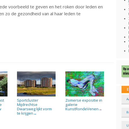
oede voorbeeld te geven en het roken door leden en
en zo de gezondheid van al haar leden te
E
A
ast
Sportcluster
Zomerse expositie in
e
Mijdrechtse
galerie
w
Dwarsweg lijkt vorm
KunstRondeVenen
→
R
te krijgen
→
U