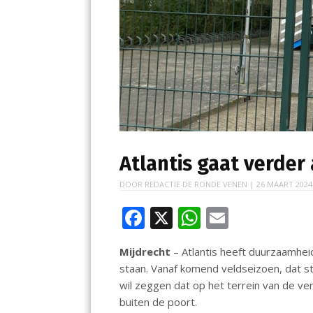
Atlantis gaat verder
DOOR
REDACTIE DE RONDE VENEN
|
26 MAART 2024
F
X
W
E
ac
h
m
Mijdrecht
– Atlantis heeft duurzaamhei
e
at
ai
staan. Vanaf komend veldseizoen, dat star
b
s
l
wil zeggen dat op het terrein van de v
o
A
buiten de poort.