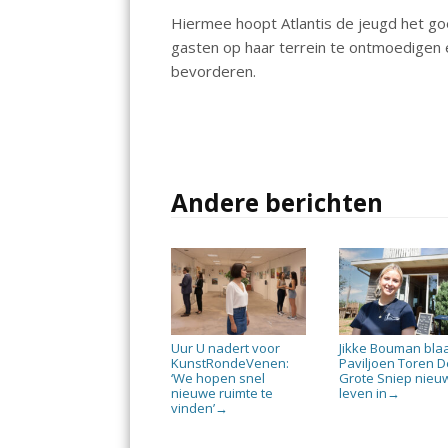
o
p
Hiermee hoopt Atlantis de jeugd het g
k
p
gasten op haar terrein te ontmoedigen 
bevorderen.
Andere berichten
Uur U nadert voor
Jikke Bouman bla
KunstRondeVenen:
Paviljoen Toren D
‘We hopen snel
Grote Sniep nieu
nieuwe ruimte te
leven in
→
vinden’
→