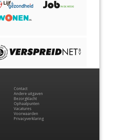
Contact
Andere uitgaven
Bezorgklacht
Ophaalpunten
Vacatures
Voorwaarden
Privacyverklaring