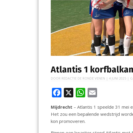
Atlantis 1 korfbalk
DOOR
REDACTIE DE RONDE VENEN
|
4 JUNI 2025
| G
F
X
W
E
ac
h
m
Mijdrecht
– Atlantis 1 speelde 31 mei 
e
at
ai
Het zou een bepalende wedstrijd worde
b
s
l
kon promoveren.
o
A
Binnen een kwartier stond Atlantis met 5