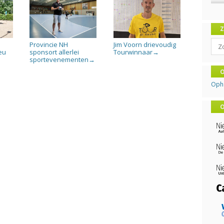
Sear
Provincie NH
Jim Voorn drievoudig
eu
sponsort allerlei
Tourwinnaar
→
sportevenementen
→
O
Oph
O