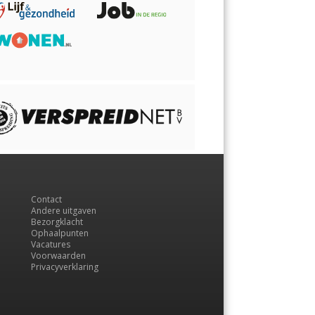
Contact
Andere uitgaven
Bezorgklacht
Ophaalpunten
Vacatures
Voorwaarden
Privacyverklaring