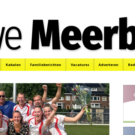
e
Mijdrecht, Uithoorn en De Kwakel.
Kabalen
Familieberichten
Vacatures
Adverteren
Red