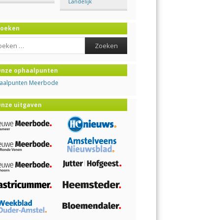
Landelijk
Zoeken
ch
nze ophaalpunten
aalpunten Meerbode
nze uitgaven