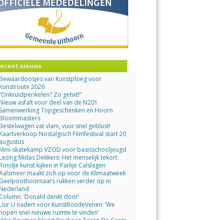
ecent nieuws
Bewaardoosjes van Kunstploeg voor
Kunstroute 2026
“Onkruidperikelen? Zo gefixt!”
Nieuw asfalt voor deel van de N201
Samenwerking Topgeschenken en Hoorn
Bloommasters
Bestelwagen vat vlam, vuur snel geblust!
Kaartverkoop Nostalgisch Filmfestival start 20
augustus
Mini-skatekamp VZOD voor basisschooljeugd
Lezing Midas Dekkers: Het menselijk tekort
Rondje kunst kijken in Parkje Calslagen
Aalsmeer maakt zich op voor de Klimaatweek
Geelpoothoornaars rukken verder op in
Nederland
Column: ‘Donald denkt door’
Uur U nadert voor KunstRondeVenen: ‘We
hopen snel nieuwe ruimte te vinden’