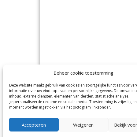
Beheer cookie toestemming
Deze website maakt gebruik van cookies en soortgelijke functies voor ve
De Nieuwe Meerbode
Aal
informatie over uw eindapparaat en persoonlijke gegevens. Dit omvat int
Visserstraat 10
en
inhoud, externe diensten, elementen van derden, statistische analyse,
1431 GJ Aalsmeer
De 
0297-341900
gepersonaliseerde reclame en sociale media. Toestemming is vrijwillig en
Mij
info@meerbode.nl
moment worden ingetrokken via het pictogram linksonder.
Vro
Ba
Uit
Accepteren
Weigeren
Bekijk voo