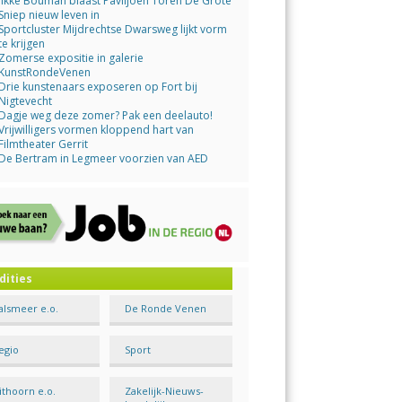
Jikke Bouman blaast Paviljoen Toren De Grote
Sniep nieuw leven in
Sportcluster Mijdrechtse Dwarsweg lijkt vorm
te krijgen
Zomerse expositie in galerie
KunstRondeVenen
Drie kunstenaars exposeren op Fort bij
Nigtevecht
Dagje weg deze zomer? Pak een deelauto!
Vrijwilligers vormen kloppend hart van
Filmtheater Gerrit
De Bertram in Legmeer voorzien van AED
dities
alsmeer e.o.
De Ronde Venen
egio
Sport
ithoorn e.o.
Zakelijk-Nieuws-