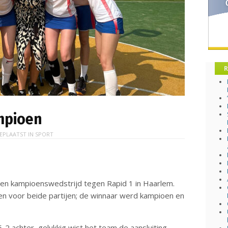
R
ampioen
EPLAATST IN
SPORT
een kampioenswedstrijd tegen Rapid 1 in Haarlem.
n voor beide partijen; de winnaar werd kampioen en
-2 achter, gelukkig wist het team de aansluiting