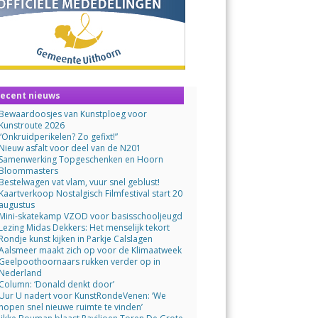
ecent nieuws
Bewaardoosjes van Kunstploeg voor
Kunstroute 2026
“Onkruidperikelen? Zo gefixt!”
Nieuw asfalt voor deel van de N201
Samenwerking Topgeschenken en Hoorn
Bloommasters
Bestelwagen vat vlam, vuur snel geblust!
Kaartverkoop Nostalgisch Filmfestival start 20
augustus
Mini-skatekamp VZOD voor basisschooljeugd
Lezing Midas Dekkers: Het menselijk tekort
Rondje kunst kijken in Parkje Calslagen
Aalsmeer maakt zich op voor de Klimaatweek
Geelpoothoornaars rukken verder op in
Nederland
Column: ‘Donald denkt door’
Uur U nadert voor KunstRondeVenen: ‘We
hopen snel nieuwe ruimte te vinden’