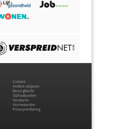
Contact
Andere uitgaven
Bezorgklacht
Ophaalpunten
Vacatures
Voorwaarden
Privacyverklaring