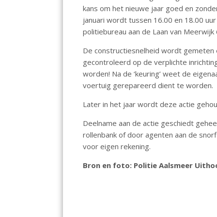
b
s
l
kans om het nieuwe jaar goed en zonde
o
A
januari wordt tussen 16.00 en 18.00 uur
politiebureau aan de Laan van Meerwijk 6
o
p
k
p
De constructiesnelheid wordt gemeten 
gecontroleerd op de verplichte inrichti
worden! Na de ‘keuring’ weet de eigenaar 
voertuig gerepareerd dient te worden.
Later in het jaar wordt deze actie gehou
Deelname aan de actie geschiedt geheel 
rollenbank of door agenten aan de snor
voor eigen rekening.
Bron en foto: Politie Aalsmeer Uitho