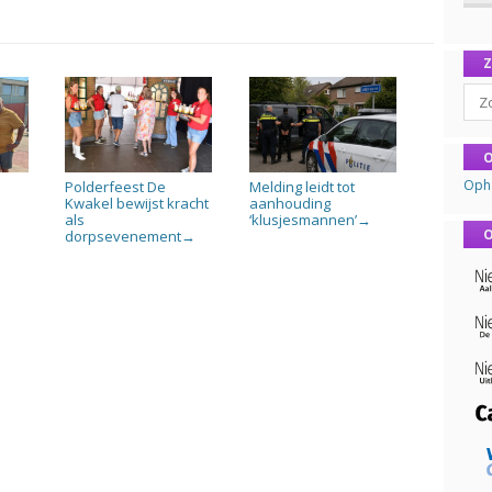
Sear
O
Oph
Polderfeest De
Melding leidt tot
n
Kwakel bewijst kracht
aanhouding
als
‘klusjesmannen’
→
O
dorpsevenement
→