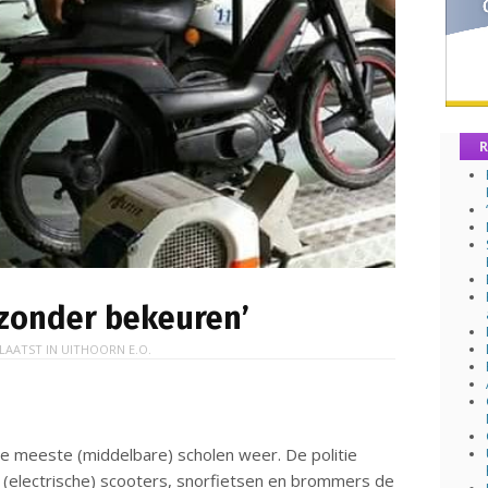
R
n zonder bekeuren’
LAATST IN
UITHOORN E.O.
e meeste (middelbare) scholen weer. De politie
(electrische) scooters, snorfietsen en brommers de