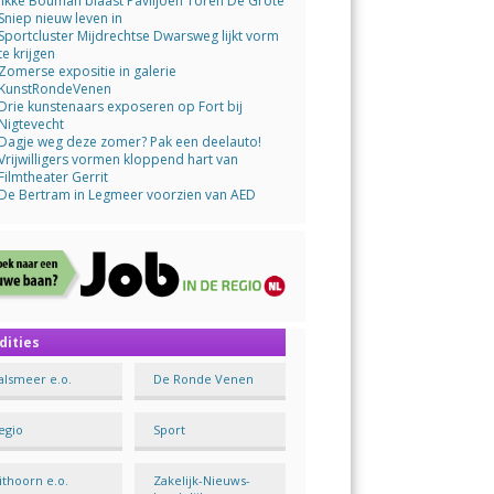
Jikke Bouman blaast Paviljoen Toren De Grote
Sniep nieuw leven in
Sportcluster Mijdrechtse Dwarsweg lijkt vorm
te krijgen
Zomerse expositie in galerie
KunstRondeVenen
Drie kunstenaars exposeren op Fort bij
Nigtevecht
Dagje weg deze zomer? Pak een deelauto!
Vrijwilligers vormen kloppend hart van
Filmtheater Gerrit
De Bertram in Legmeer voorzien van AED
dities
alsmeer e.o.
De Ronde Venen
egio
Sport
ithoorn e.o.
Zakelijk-Nieuws-