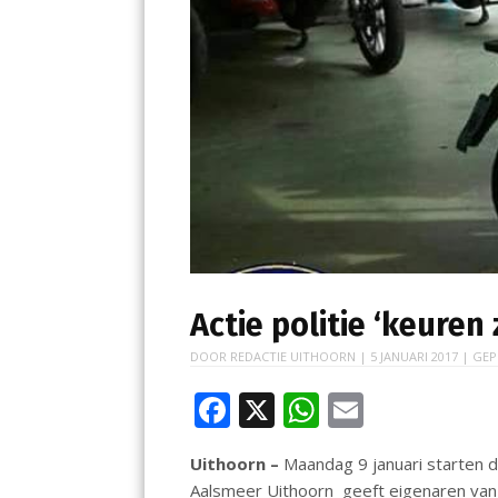
Actie politie ‘keure
DOOR
REDACTIE UITHOORN
|
5 JANUARI 2017
| GEP
F
X
W
E
ac
h
m
Uithoorn –
Maandag 9 januari starten d
e
at
ai
Aalsmeer Uithoorn geeft eigenaren van 