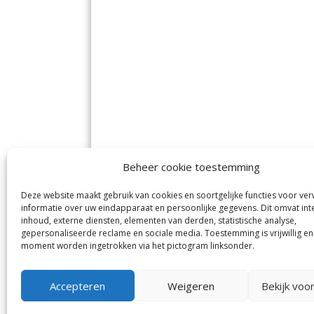
Beheer cookie toestemming
Deze website maakt gebruik van cookies en soortgelijke functies voor ve
De Nieuwe Meerbode
Aal
informatie over uw eindapparaat en persoonlijke gegevens. Dit omvat int
Visserstraat 10
en
inhoud, externe diensten, elementen van derden, statistische analyse,
1431 GJ Aalsmeer
De 
0297-341900
gepersonaliseerde reclame en sociale media. Toestemming is vrijwillig en
Mij
info@meerbode.nl
moment worden ingetrokken via het pictogram linksonder.
Vro
Ba
Uit
Accepteren
Weigeren
Bekijk voo