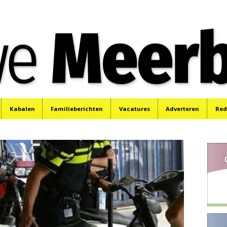
e
Mijdrecht, Uithoorn en De Kwakel.
Kabalen
Familieberichten
Vacatures
Adverteren
Red