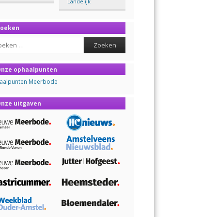
Landelijk
Zoeken
ch
nze ophaalpunten
aalpunten Meerbode
nze uitgaven