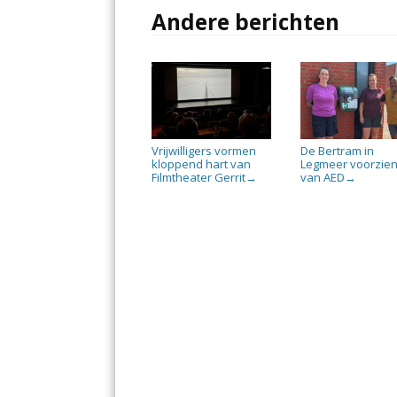
Andere berichten
Vrijwilligers vormen
De Bertram in
kloppend hart van
Legmeer voorzie
Filmtheater Gerrit
van AED
→
→