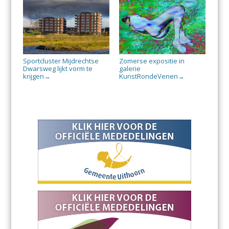
Sportcluster Mijdrechtse
Zomerse expositie in
Dwarsweg lijkt vorm te
galerie
krijgen
KunstRondeVenen
→
→