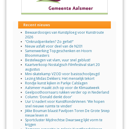
Recent nieuws
Bewaardoosjes van Kunstploeg voor Kunstroute
2026
“Onkruidperikelen? Zo gefixt!”
Nieuw asfalt voor deel van de N201
Samenwerking Topgeschenken en Hoorn
Bloommasters
Bestelwagen vat vlam, vuur snel geblust!
Kaartverkoop Nostalgisch Filmfestival start 20
augustus
Mini-skatekamp VZOD voor basisschooljeugd
Lezing Midas Dekkers: Het menselijk tekort
Rondje kunst kijken in Parkje Calslagen
Aalsmeer maakt zich op voor de Klimaatweek
Geelpoothoornaars rukken verder op in Nederland
Column: ‘Donald denkt door’
Uur U nadert voor KunstRondeVenen: ‘We hopen
snel nieuwe ruimte te vinden’
Jikke Bouman blaast Paviljoen Toren De Grote Sniep
nieuw leven in
Sportcluster Mijdrechtse Dwarsweg lijkt vorm te
krijgen