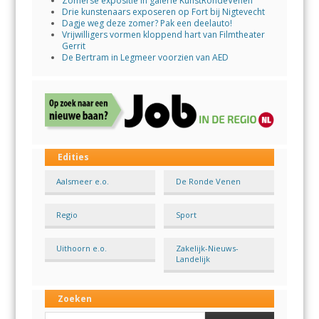
Zomerse expositie in galerie KunstRondeVenen
Drie kunstenaars exposeren op Fort bij Nigtevecht
Dagje weg deze zomer? Pak een deelauto!
Vrijwilligers vormen kloppend hart van Filmtheater
Gerrit
De Bertram in Legmeer voorzien van AED
Edities
Aalsmeer e.o.
De Ronde Venen
Regio
Sport
Uithoorn e.o.
Zakelijk-Nieuws-
Landelijk
Zoeken
Search