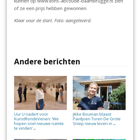
kunnen op www.lions-abcoude-baambrugge.nl zien
of ze een prijs hebben gewonnen.
Klaar voor de start. Foto: aangeleverd.
Andere berichten
Uur U nadert voor
Jikke Bouman blaast
KunstRondeVenen: ‘We
Paviljoen Toren De Grote
hopen snel nieuwe ruimte
Sniep nieuw leven in
→
te vinden’
→