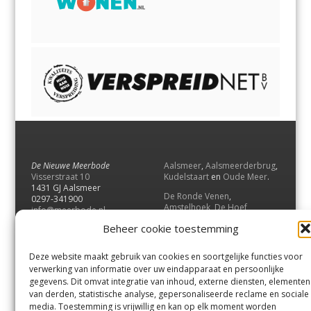
De Nieuwe Meerbode
Aalsmeer
,
Aalsmeerderbrug
,
Visserstraat 10
Kudelstaart
en
Oude Meer
.
1431 GJ Aalsmeer
De Ronde Venen
,
0297-341900
Amstelhoek
,
De Hoef
,
info@meerbode.nl
Mijdrecht
,
Wilnis
,
Vinkeveen
,
Beheer cookie toestemming
Vrouwenakker
,
Waverveen
,
Abcoude
en
Baambrugge
.
Deze website maakt gebruik van cookies en soortgelijke functies voor
Uithoorn
en
De Kwakel
.
verwerking van informatie over uw eindapparaat en persoonlijke
gegevens. Dit omvat integratie van inhoud, externe diensten, elementen
van derden, statistische analyse, gepersonaliseerde reclame en sociale
Contact
media. Toestemming is vrijwillig en kan op elk moment worden
Andere uitgaven