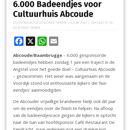
6.000 Badeendjes voor
Cultuurhuis Abcoude
DOOR
REDACTIE DE RONDE VENEN
|
4 JUNI 2025
| GEPLAATST IN
DE RONDE VENEN
F
X
W
E
ac
h
m
Abcoude/Baambrugge
– 6.000 gesponsorde
e
at
ai
badeendjes hebben zondag 1 juni een traject in de
b
s
l
Angstel voor het goede doel – Cultuurhuis Abcoude
o
A
– gezwommen. Het weer was aangenaam en de
Voordijk stond vol enthousiaste kijkers die ‘hun
o
p
eendjes’ aanmoedigden.
k
p
De Abcouder vrijwillige brandweer hielp ook dit jaar
om de eendjes over de finish te helpen. Na afloop
van de badeendjesrace gingen de kijkers in optocht
naar de tuin van hoofdsponsor Café Restaurant De
Eendracht, waar iedereen nog een drankje kon