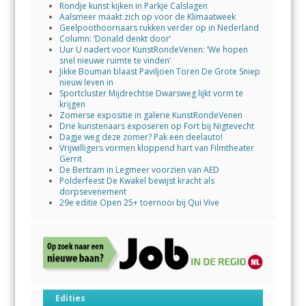
Rondje kunst kijken in Parkje Calslagen
Aalsmeer maakt zich op voor de Klimaatweek
Geelpoothoornaars rukken verder op in Nederland
Column: ‘Donald denkt door’
Uur U nadert voor KunstRondeVenen: ‘We hopen
snel nieuwe ruimte te vinden’
Jikke Bouman blaast Paviljoen Toren De Grote Sniep
nieuw leven in
Sportcluster Mijdrechtse Dwarsweg lijkt vorm te
krijgen
Zomerse expositie in galerie KunstRondeVenen
Drie kunstenaars exposeren op Fort bij Nigtevecht
Dagje weg deze zomer? Pak een deelauto!
Vrijwilligers vormen kloppend hart van Filmtheater
Gerrit
De Bertram in Legmeer voorzien van AED
Polderfeest De Kwakel bewijst kracht als
dorpsevenement
29e editie Open 25+ toernooi bij Qui Vive
Edities