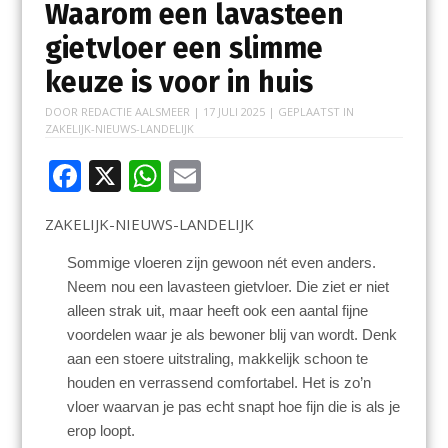
Waarom een lavasteen
gietvloer een slimme
keuze is voor in huis
DOOR
REDACTIE AALSMEER
|
17 JULI 2025
| GEPLAATST IN
ZAKELIJK-NIEUWS-LANDELIJK
F
X
W
E
ac
h
m
ZAKELIJK-NIEUWS-LANDELIJK
e
at
ai
b
s
l
Sommige vloeren zijn gewoon nét even anders.
Neem nou een lavasteen gietvloer. Die ziet er niet
o
A
alleen strak uit, maar heeft ook een aantal fijne
o
p
voordelen waar je als bewoner blij van wordt. Denk
k
p
aan een stoere uitstraling, makkelijk schoon te
houden en verrassend comfortabel. Het is zo’n
vloer waarvan je pas echt snapt hoe fijn die is als je
erop loopt.