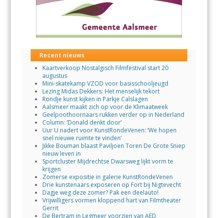
Recent nieuws
Kaartverkoop Nostalgisch Filmfestival start 20
augustus
Mini-skatekamp VZOD voor basisschooljeugd
Lezing Midas Dekkers: Het menselijk tekort
Rondje kunst kijken in Parkje Calslagen
Aalsmeer maakt zich op voor de Klimaatweek
Geelpoothoornaars rukken verder op in Nederland
Column: ‘Donald denkt door’
Uur U nadert voor KunstRondeVenen: ‘We hopen
snel nieuwe ruimte te vinden’
Jikke Bouman blaast Paviljoen Toren De Grote Sniep
nieuw leven in
Sportcluster Mijdrechtse Dwarsweg lijkt vorm te
krijgen
Zomerse expositie in galerie KunstRondeVenen
Drie kunstenaars exposeren op Fort bij Nigtevecht
Dagje weg deze zomer? Pak een deelauto!
Vrijwilligers vormen kloppend hart van Filmtheater
Gerrit
De Bertram in Legmeer voorzien van AED