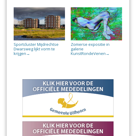
Sportcluster Mijdrechtse
Zomerse expositie in
Dwarsweg lijkt vorm te
galerie
krijgen
KunstRondeVenen
→
→