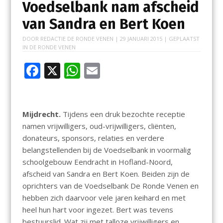
Voedselbank nam afscheid
van Sandra en Bert Koen
DOOR
REDACTIE DE RONDE VENEN
|
29 JANUARI 2015
| GEPLAATST
IN
DE RONDE VENEN
F
X
W
E
ac
h
m
e
at
ai
b
s
l
Mijdrecht.
Tijdens een druk bezochte receptie
namen vrijwilligers, oud-vrijwilligers, cliënten,
o
A
donateurs, sponsors, relaties en verdere
o
p
belangstellenden bij de Voedselbank in voormalig
k
p
schoolgebouw Eendracht in Hofland-Noord,
afscheid van Sandra en Bert Koen. Beiden zijn de
oprichters van de Voedselbank De Ronde Venen en
hebben zich daarvoor vele jaren keihard en met
heel hun hart voor ingezet. Bert was tevens
bestuurslid. Wat zij met talloze vrijwilligers en