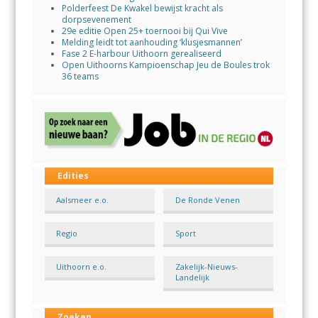
Polderfeest De Kwakel bewijst kracht als
dorpsevenement
29e editie Open 25+ toernooi bij Qui Vive
Melding leidt tot aanhouding ‘klusjesmannen’
Fase 2 E-harbour Uithoorn gerealiseerd
Open Uithoorns Kampioenschap Jeu de Boules trok
36 teams
Edities
Aalsmeer e.o.
De Ronde Venen
Regio
Sport
Uithoorn e.o.
Zakelijk-Nieuws-
Landelijk
Zoeken