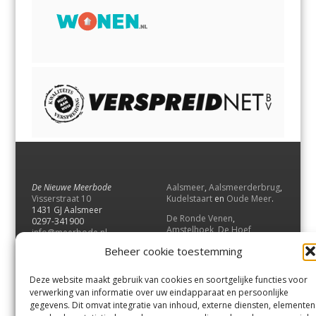
De Nieuwe Meerbode
Aalsmeer
,
Aalsmeerderbrug
,
Visserstraat 10
Kudelstaart
en
Oude Meer
.
1431 GJ Aalsmeer
De Ronde Venen
,
0297-341900
Amstelhoek
,
De Hoef
,
info@meerbode.nl
Mijdrecht
,
Wilnis
,
Vinkeveen
,
Beheer cookie toestemming
Vrouwenakker
,
Waverveen
,
Abcoude
en
Baambrugge
.
Deze website maakt gebruik van cookies en soortgelijke functies voor
Uithoorn
en
De Kwakel
.
verwerking van informatie over uw eindapparaat en persoonlijke
gegevens. Dit omvat integratie van inhoud, externe diensten, elementen