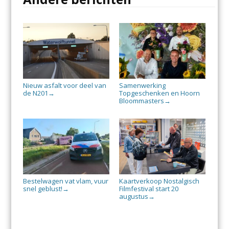
Nieuw asfalt voor deel van
Samenwerking
de N201
Topgeschenken en Hoorn
→
Bloommasters
→
Bestelwagen vat vlam, vuur
Kaartverkoop Nostalgisch
snel geblust!
Filmfestival start 20
→
augustus
→