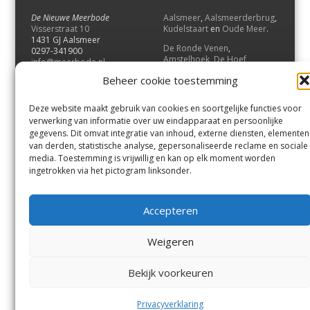
De Nieuwe Meerbode
Aalsmeer
,
Aalsmeerderbrug
,
Visserstraat 10
Kudelstaart
en
Oude Meer
.
1431 GJ Aalsmeer
De Ronde Venen
,
0297-341900
Amstelhoek
,
De Hoef
,
info@meerbode.nl
Mijdrecht
,
Wilnis
,
Vinkeveen
,
Beheer cookie toestemming
Vrouwenakker
,
Waverveen
,
Abcoude
en
Baambrugge
.
Deze website maakt gebruik van cookies en soortgelijke functies voor
Uithoorn
en
De Kwakel
.
verwerking van informatie over uw eindapparaat en persoonlijke
gegevens. Dit omvat integratie van inhoud, externe diensten, elementen
van derden, statistische analyse, gepersonaliseerde reclame en sociale
Contact
media. Toestemming is vrijwillig en kan op elk moment worden
Andere uitgaven
ingetrokken via het pictogram linksonder.
Bezorgklacht
Ophaalpunten
Vacatures
Voorwaarden
Accepteren
Privacyverklaring
Weigeren
© GOUW Uitgevers B.V.
Bekijk voorkeuren
Menu
Aalsmeer
De Ronde Venen
Uithoorn
Aalsmeer/Uithoorn
De Ronde Venen
Privacyverklaring