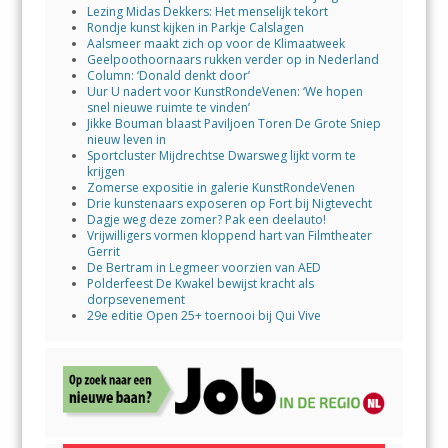
Lezing Midas Dekkers: Het menselijk tekort
Rondje kunst kijken in Parkje Calslagen
Aalsmeer maakt zich op voor de Klimaatweek
Geelpoothoornaars rukken verder op in Nederland
Column: ‘Donald denkt door’
Uur U nadert voor KunstRondeVenen: ‘We hopen
snel nieuwe ruimte te vinden’
Jikke Bouman blaast Paviljoen Toren De Grote Sniep
nieuw leven in
Sportcluster Mijdrechtse Dwarsweg lijkt vorm te
krijgen
Zomerse expositie in galerie KunstRondeVenen
Drie kunstenaars exposeren op Fort bij Nigtevecht
Dagje weg deze zomer? Pak een deelauto!
Vrijwilligers vormen kloppend hart van Filmtheater
Gerrit
De Bertram in Legmeer voorzien van AED
Polderfeest De Kwakel bewijst kracht als
dorpsevenement
29e editie Open 25+ toernooi bij Qui Vive