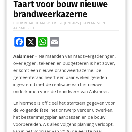
Taart voor bouw nieuwe
brandweerkazerne
DOOR
REDACTIE AALSMEER
|
20 JUNI 2025
| GEPLAATST IN
AALSMEER E.O.
F
X
W
E
ac
h
m
Aalsmeer
– Na maanden van raadsvergaderingen,
e
at
ai
overleggen, tekenen en budgetteren is het zover,
b
s
l
er komt een nieuwe brandweerkazerne. De
o
A
gemeenteraad heeft een paar weken geleden
ingestemd met de realisatie van het nieuwe
o
p
onderkomen voor de brandweer van Aalsmeer.
k
p
En hiermee is officieel het startsein gegeven voor
de volgende fase: het ontwerp verder uitwerken,
het bestemmingsplan aanpassen en de bouw
voorbereiden. Als alles volgens planning verloopt,
kan in het voorjaar van 2026 de eerste paal