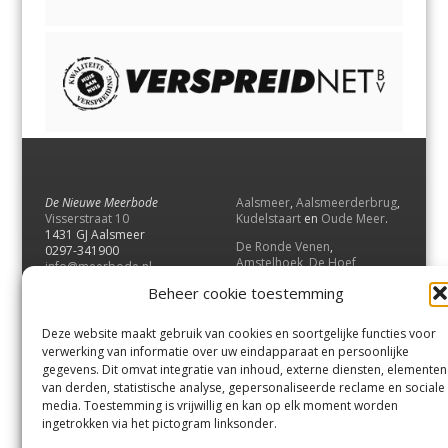
De Nieuwe Meerbode
Aalsmeer
,
Aalsmeerderbrug
,
Visserstraat 10
Kudelstaart
en
Oude Meer
.
1431 GJ Aalsmeer
De Ronde Venen
,
0297-341900
Amstelhoek
,
De Hoef
,
info@meerbode.nl
Mijdrecht
,
Wilnis
,
Vinkeveen
,
Beheer cookie toestemming
Vrouwenakker
,
Waverveen
,
Abcoude
en
Baambrugge
.
Deze website maakt gebruik van cookies en soortgelijke functies voor
Uithoorn
en
De Kwakel
.
verwerking van informatie over uw eindapparaat en persoonlijke
gegevens. Dit omvat integratie van inhoud, externe diensten, elementen
van derden, statistische analyse, gepersonaliseerde reclame en sociale
Contact
media. Toestemming is vrijwillig en kan op elk moment worden
Andere uitgaven
ingetrokken via het pictogram linksonder.
Bezorgklacht
Ophaalpunten