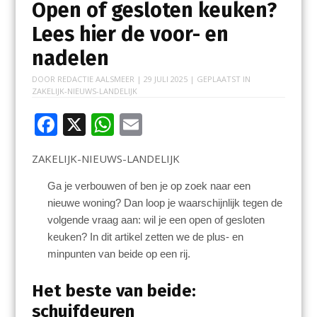
Open of gesloten keuken?
Lees hier de voor- en
nadelen
DOOR
REDACTIE AALSMEER
|
29 JULI 2025
| GEPLAATST IN
ZAKELIJK-NIEUWS-LANDELIJK
F
X
W
E
ac
h
m
ZAKELIJK-NIEUWS-LANDELIJK
e
at
ai
b
s
l
Ga je verbouwen of ben je op zoek naar een
nieuwe woning? Dan loop je waarschijnlijk tegen de
o
A
volgende vraag aan: wil je een open of gesloten
o
p
keuken? In dit artikel zetten we de plus- en
k
p
minpunten van beide op een rij.
Het beste van beide:
schuifdeuren