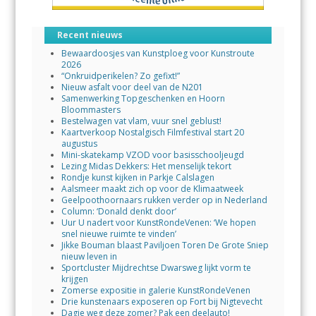
Recent nieuws
Bewaardoosjes van Kunstploeg voor Kunstroute
2026
“Onkruidperikelen? Zo gefixt!”
Nieuw asfalt voor deel van de N201
Samenwerking Topgeschenken en Hoorn
Bloommasters
Bestelwagen vat vlam, vuur snel geblust!
Kaartverkoop Nostalgisch Filmfestival start 20
augustus
Mini-skatekamp VZOD voor basisschooljeugd
Lezing Midas Dekkers: Het menselijk tekort
Rondje kunst kijken in Parkje Calslagen
Aalsmeer maakt zich op voor de Klimaatweek
Geelpoothoornaars rukken verder op in Nederland
Column: ‘Donald denkt door’
Uur U nadert voor KunstRondeVenen: ‘We hopen
snel nieuwe ruimte te vinden’
Jikke Bouman blaast Paviljoen Toren De Grote Sniep
nieuw leven in
Sportcluster Mijdrechtse Dwarsweg lijkt vorm te
krijgen
Zomerse expositie in galerie KunstRondeVenen
Drie kunstenaars exposeren op Fort bij Nigtevecht
Dagje weg deze zomer? Pak een deelauto!