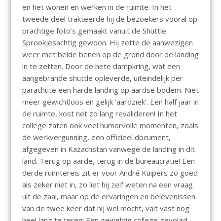
en het wonen en werken in de ruimte. In het
tweede deel trakteerde hij de bezoekers vooral op
prachtige foto’s gemaakt vanuit de Shuttle.
Sprookjesachtig gewoon. Hij zette de aanwezigen
weer met beide benen op de grond door de landing
in te zetten. Door de hete dampkring, wat een
aangebrande shuttle opleverde, uiteindelijk per
parachute een harde landing op aardse bodem. Niet
meer gewichtloos en gelijk ‘aardziek’. Een half jaar in
de ruimte, kost net zo lang revalideren! In het
college zaten ook veel humorvolle momenten, zoals
de werkvergunning, een officieel document,
afgegeven in Kazachstan vanwege de landing in dit
land. Terug op aarde, terug in de bureaucratie! Een
derde ruimtereis zit er voor André Kuipers zo goed
als zeker niet in, zo liet hij zelf weten na een vraag
uit de zaal, maar op de ervaringen en belevenissen
van de twee keer dat hij wel mocht, valt vast nog
heel lang te teren! Een geweldig college gevolgd.