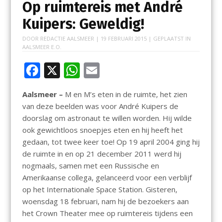
Op ruimtereis met André
Kuipers: Geweldig!
DOOR
REDACTIE AALSMEER
|
19 FEBRUARI 2015
| GEPLAATST IN
AALSMEER E.O.
F
X
W
E
ac
h
m
Aalsmeer –
M en M’s eten in de ruimte, het zien
e
at
ai
van deze beelden was voor André Kuipers de
b
s
l
doorslag om astronaut te willen worden. Hij wilde
o
A
ook gewichtloos snoepjes eten en hij heeft het
gedaan, tot twee keer toe! Op 19 april 2004 ging hij
o
p
de ruimte in en op 21 december 2011 werd hij
k
p
nogmaals, samen met een Russische en
Amerikaanse collega, gelanceerd voor een verblijf
op het Internationale Space Station. Gisteren,
woensdag 18 februari, nam hij de bezoekers aan
het Crown Theater mee op ruimtereis tijdens een