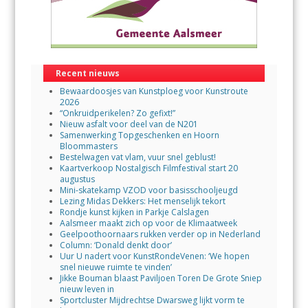
Recent nieuws
Bewaardoosjes van Kunstploeg voor Kunstroute
2026
“Onkruidperikelen? Zo gefixt!”
Nieuw asfalt voor deel van de N201
Samenwerking Topgeschenken en Hoorn
Bloommasters
Bestelwagen vat vlam, vuur snel geblust!
Kaartverkoop Nostalgisch Filmfestival start 20
augustus
Mini-skatekamp VZOD voor basisschooljeugd
Lezing Midas Dekkers: Het menselijk tekort
Rondje kunst kijken in Parkje Calslagen
Aalsmeer maakt zich op voor de Klimaatweek
Geelpoothoornaars rukken verder op in Nederland
Column: ‘Donald denkt door’
Uur U nadert voor KunstRondeVenen: ‘We hopen
snel nieuwe ruimte te vinden’
Jikke Bouman blaast Paviljoen Toren De Grote Sniep
nieuw leven in
Sportcluster Mijdrechtse Dwarsweg lijkt vorm te