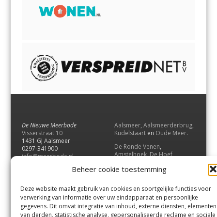
De Nieuwe Meerbode
Aalsmeer
,
Aalsmeerderbrug
,
Visserstraat 10
Kudelstaart
en
Oude Meer
.
1431 GJ Aalsmeer
De Ronde Venen
,
0297-341900
Amstelhoek
,
De Hoef
,
info@meerbode.nl
Mijdrecht
,
Wilnis
,
Vinkeveen
,
Beheer cookie toestemming
Vrouwenakker
,
Waverveen
,
Abcoude
en
Baambrugge
.
Deze website maakt gebruik van cookies en soortgelijke functies voor
Uithoorn
en
De Kwakel
.
verwerking van informatie over uw eindapparaat en persoonlijke
gegevens. Dit omvat integratie van inhoud, externe diensten, elementen
van derden, statistische analyse, gepersonaliseerde reclame en sociale