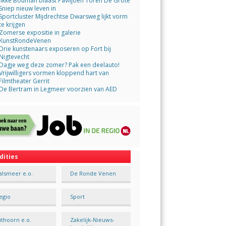
Jikke Bouman blaast Paviljoen Toren De Grote
Sniep nieuw leven in
Sportcluster Mijdrechtse Dwarsweg lijkt vorm
te krijgen
Zomerse expositie in galerie
KunstRondeVenen
Drie kunstenaars exposeren op Fort bij
Nigtevecht
Dagje weg deze zomer? Pak een deelauto!
Vrijwilligers vormen kloppend hart van
Filmtheater Gerrit
De Bertram in Legmeer voorzien van AED
dities
alsmeer e.o.
De Ronde Venen
egio
Sport
ithoorn e.o.
Zakelijk-Nieuws-