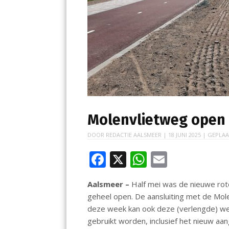
Molenvlietweg open v
DOOR
REDACTIE AALSMEER
|
18 JUNI 2025
| GEPLAA
F
X
W
E
ac
h
m
Aalsmeer –
Half mei was de nieuwe rot
e
at
ai
geheel open. De aansluiting met de Mole
b
s
l
deze week kan ook deze (verlengde) we
o
A
gebruikt worden, inclusief het nieuw aan