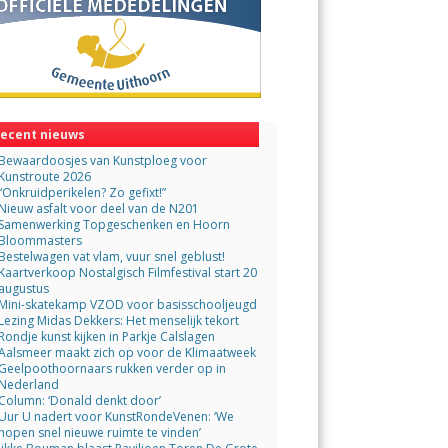
ecent nieuws
Bewaardoosjes van Kunstploeg voor
Kunstroute 2026
“Onkruidperikelen? Zo gefixt!”
Nieuw asfalt voor deel van de N201
Samenwerking Topgeschenken en Hoorn
Bloommasters
Bestelwagen vat vlam, vuur snel geblust!
Kaartverkoop Nostalgisch Filmfestival start 20
augustus
Mini-skatekamp VZOD voor basisschooljeugd
Lezing Midas Dekkers: Het menselijk tekort
Rondje kunst kijken in Parkje Calslagen
Aalsmeer maakt zich op voor de Klimaatweek
Geelpoothoornaars rukken verder op in
Nederland
Column: ‘Donald denkt door’
Uur U nadert voor KunstRondeVenen: ‘We
hopen snel nieuwe ruimte te vinden’