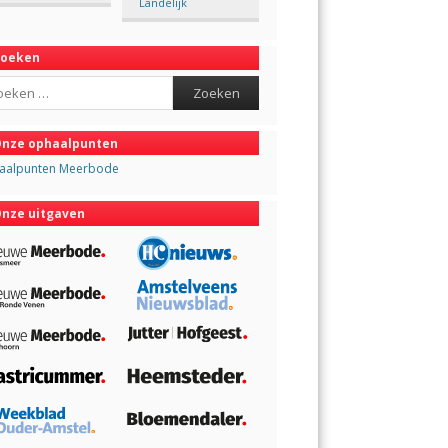
Landelijk
Zoeken
ch
nze ophaalpunten
aalpunten Meerbode
nze uitgaven