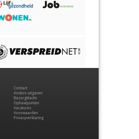
Contact
Andere uitgaven
Bezorgklacht
Ophaalpunten
Vacatures
Voorwaarden
Privacyverklaring