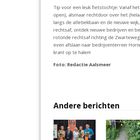
o
p
Tip voor een leuk fietstochtje: Vanaf h
k
p
open), alsmaar rechtdoor over het (helaa
langs de atletiekbaan en de nieuwe wij
rechtsaf, ontdek nieuwe bedrijven en 
rotonde rechtsaf richting de Zwarteweg
even afslaan naar bedrijventerrein Hor
krant op te halen!
Foto: Redactie Aalsmeer
Andere berichten