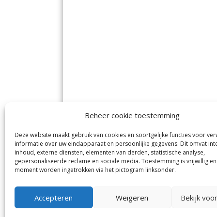
Beheer cookie toestemming
Deze website maakt gebruik van cookies en soortgelijke functies voor ve
De Nieuwe Meerbode
Aal
informatie over uw eindapparaat en persoonlijke gegevens. Dit omvat int
Visserstraat 10
en
inhoud, externe diensten, elementen van derden, statistische analyse,
1431 GJ Aalsmeer
De 
0297-341900
gepersonaliseerde reclame en sociale media. Toestemming is vrijwillig en
Mij
info@meerbode.nl
moment worden ingetrokken via het pictogram linksonder.
Vro
Ba
Uit
Accepteren
Weigeren
Bekijk voo