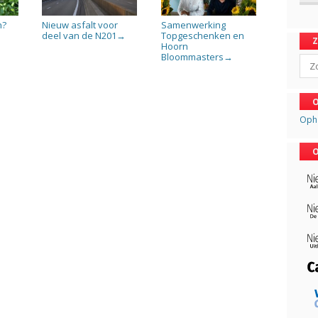
n?
Nieuw asfalt voor
Samenwerking
deel van de N201
Topgeschenken en
→
Hoorn
Bloommasters
→
Sear
O
Oph
O