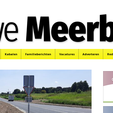
e
Mijdrecht, Uithoorn en De Kwakel.
Kabalen
Familieberichten
Vacatures
Adverteren
Red