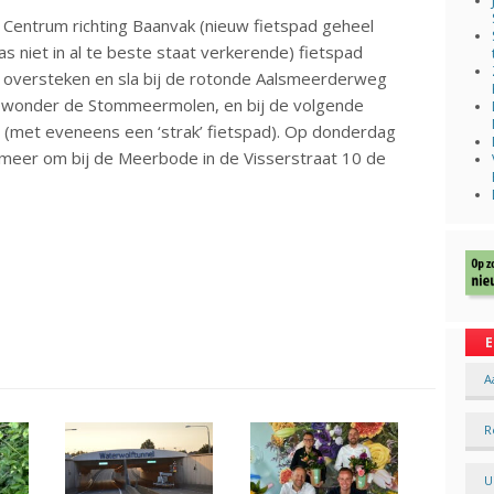
et Centrum richting Baanvak (nieuw fietspad geheel
s niet in al te beste staat verkerende) fietspad
k, oversteken en sla bij de rotonde Aalsmeerderweg
bewonder de Stommeermolen, en bij de volgende
 (met eveneens een ‘strak’ fietspad). Op donderdag
nmeer om bij de Meerbode in de Visserstraat 10 de
E
A
R
U