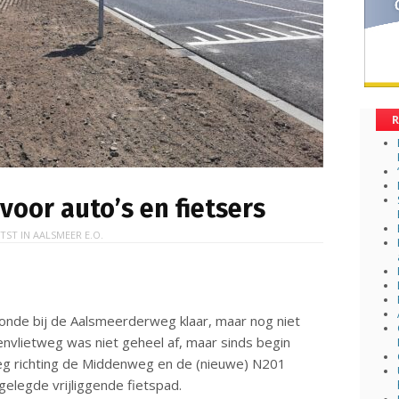
R
oor auto’s en fietsers
TST IN
AALSMEER E.O.
onde bij de Aalsmeerderweg klaar, maar nog niet
nvlietweg was niet geheel af, maar sinds begin
g richting de Middenweg en de (nieuwe) N201
gelegde vrijliggende fietspad.