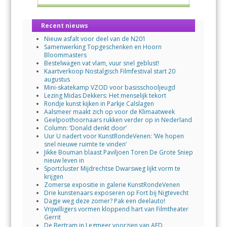
Recent nieuws
Nieuw asfalt voor deel van de N201
Samenwerking Topgeschenken en Hoorn
Bloommasters
Bestelwagen vat vlam, vuur snel geblust!
Kaartverkoop Nostalgisch Filmfestival start 20
augustus
Mini-skatekamp VZOD voor basisschooljeugd
Lezing Midas Dekkers: Het menselijk tekort
Rondje kunst kijken in Parkje Calslagen
Aalsmeer maakt zich op voor de Klimaatweek
Geelpoothoornaars rukken verder op in Nederland
Column: ‘Donald denkt door’
Uur U nadert voor KunstRondeVenen: ‘We hopen
snel nieuwe ruimte te vinden’
Jikke Bouman blaast Paviljoen Toren De Grote Sniep
nieuw leven in
Sportcluster Mijdrechtse Dwarsweg lijkt vorm te
krijgen
Zomerse expositie in galerie KunstRondeVenen
Drie kunstenaars exposeren op Fort bij Nigtevecht
Dagje weg deze zomer? Pak een deelauto!
Vrijwilligers vormen kloppend hart van Filmtheater
Gerrit
De Bertram in Legmeer voorzien van AED