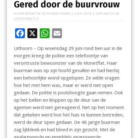
Gered door de buurvrouw
DOOR
REDACTIE DE RONDE VENEN
|
6 JULI 2016
| GEPLAATST IN
UITHOORN E.O.
F
X
W
E
ac
h
m
Uithoorn – Op woensdag 29 juni rond tien uur in de
e
at
ai
morgen kreeg de politie een telefoontje van
b
s
l
verontruste bewoonster van de Monetflat. Haar
o
A
buurman was op zijn hoofd gevallen en had hierbij
een behoorlijke wond opgelopen. Ze wilde vragen
o
p
hoe het met hem was, maar er werd niet open
k
p
gedaan. De politie is poolshoogte gaan nemen. Ook
op het bellen en kloppen op de deur van de
agenten werd niet gereageerd. Net op het moment
dat gekeken werd hoe het huis te kunnen betreden,
werd de deur open gedaan. De 48 jarige buurman
zag lijkbleek en had bloed in zijn gezicht. Met de
gealarmeerde en inmiddels gearriveerde