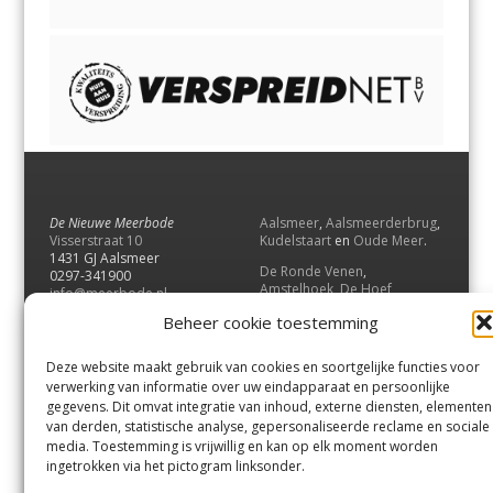
De Nieuwe Meerbode
Aalsmeer
,
Aalsmeerderbrug
,
Visserstraat 10
Kudelstaart
en
Oude Meer
.
1431 GJ Aalsmeer
De Ronde Venen
,
0297-341900
Amstelhoek
,
De Hoef
,
info@meerbode.nl
Mijdrecht
,
Wilnis
,
Vinkeveen
,
Beheer cookie toestemming
Vrouwenakker
,
Waverveen
,
Abcoude
en
Baambrugge
.
Deze website maakt gebruik van cookies en soortgelijke functies voor
Uithoorn
en
De Kwakel
.
verwerking van informatie over uw eindapparaat en persoonlijke
gegevens. Dit omvat integratie van inhoud, externe diensten, elementen
van derden, statistische analyse, gepersonaliseerde reclame en sociale
Contact
media. Toestemming is vrijwillig en kan op elk moment worden
Andere uitgaven
ingetrokken via het pictogram linksonder.
Bezorgklacht
Ophaalpunten