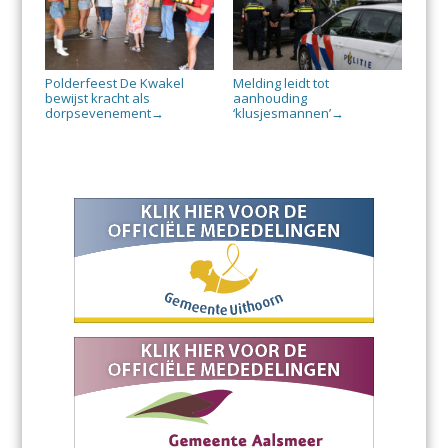
Polderfeest De Kwakel
Melding leidt tot
bewijst kracht als
aanhouding
dorpsevenement
‘klusjesmannen’
→
→