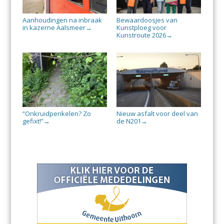
Aanhoudingen na inbraak
Bewaardoosjes van
in kazerne Aalsmeer
Kunstploeg voor
→
Kunstroute 2026
→
“Onkruidperikelen? Zo
Nieuw asfalt voor deel van
gefixt!”
de N201
→
→