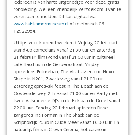
iedereen is van harte uitgenodigd voor deze gratis
rondleiding. Wel een vriendelijk verzoek om u van te
voren aan te melden. Dit kan digitaal via:
www.huiskamermuseum.nl
of telefonisch 06-
12922954.
Uittips voor komend weekend: Vrijdag 20 februari
stand-up comedians vanaf 21.30 uur en zaterdag
21 februari filmavond vanaf 21.00 uur in cultureel
café Bacchus in de Gerberastraat. Vrijdag
optredens Futureban, The Alcatraz en duo Nexo
Shape in N201, Zwarteweg vanaf 21.00 uur.
Zaterdag après-ski feest in The Beach aan de
Oosteinderweg 247 vanaf 21.00 uur en Party met
twee Aalsmeerse DJ’s in de Bok aan de Dreef vanaf
22.00 uur. Zondag 22 februari optreden Finse
zangeres Ina Forman in The Shack aan de
Schipholdijk 253b in Oude Meer vanaf 16.00 uur. En
natuurlijk films in Crown Cinema, het casino in