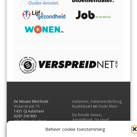
De Nieuwe Meerbode
Aalsmeer
,
Aalsmeerderbrug
,
Visserstraat 10
Kudelstaart
en
Oude Meer
.
1431 GJ Aalsmeer
De Ronde Venen
,
0297-341900
Amstelhoek
,
De Hoef
,
info@meerbode.nl
Mijdrecht
,
Wilnis
,
Vinkeveen
,
Beheer cookie toestemming
Vrouwenakker
,
Waverveen
,
Abcoude
en
Baambrugge
.