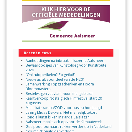
Recent nieuws
Aanhoudingen na inbraak in kazerne Aalsmeer
Bewaardoosjes van Kunstploeg voor Kunstroute
2026
“Onkruidperikelen? Zo gefixt!”
Nieuw asfalt voor deel van de N201
Samenwerking Topgeschenken en Hoorn
Bloommasters
Bestelwagen vat vlam, vuur snel geblust!
Kaartverkoop Nostalgisch Filmfestival start 20
augustus
Mini-skatekamp VZOD voor basisschooljeugd
Lezing Midas Dekkers: Het menselijk tekort
Rondje kunst kijken in Parkje Calslagen
Aalsmeer maakt zich op voor de Klimaatweek
Geelpoothoornaars rukken verder op in Nederland
Column: ‘Donald denkt door’