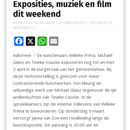
Exposities, muziek en film
dit weekend
DOOR
REDACTIE AALSMEER
|
20 FEBRUARI 2015
| GEPLAATST IN
AALSMEER E.O.
F
X
W
E
ac
h
m
Aalsmeer – De kunstenaars Willeke Frima, Michael
e
at
ai
Glanz en Tineke Coucke exposeren nog tot en met
b
s
l
2 april in de burgerzaal van het gemeentehuis. Bij
o
A
deze tentoonstelling is gekozen voor meer
contrasterende kunstwerken. Het kleurig en
o
p
uitbundige werk van Michaël Glanz tegenover de ijle
k
p
wolkenluchten van Tineke Coucke. In de
spreekkamers zijn de intieme stillevens van Willeke
Frima te bewonderen. Op donderdag 5 maart
verzorgt Janna van Zon een rondleiding langs de
kunstexpositie. De aanvang is 20.00 uur en