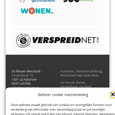
De Nieuwe Meerbode
Aalsmeer
,
Aalsmeerderbrug
,
Visserstraat 10
Kudelstaart
en
Oude Meer
.
1431 GJ Aalsmeer
De Ronde Venen
,
0297-341900
Amstelhoek
,
De Hoef
,
info@meerbode.nl
Mijdrecht
,
Wilnis
,
Vinkeveen
,
Beheer cookie toestemming
Vrouwenakker
,
Waverveen
,
Abcoude
en
Baambrugge
.
Deze website maakt gebruik van cookies en soortgelijke functies voor
Uithoorn
en
De Kwakel
.
verwerking van informatie over uw eindapparaat en persoonlijke
gegevens. Dit omvat integratie van inhoud, externe diensten, elementen