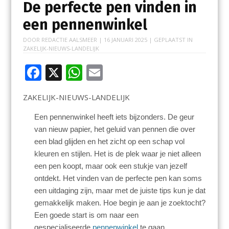
De perfecte pen vinden in
een pennenwinkel
DOOR
REDACTIE AALSMEER
|
16 JANUARI 2025
| GEPLAATST IN
ZAKELIJK-NIEUWS-LANDELIJK
F
X
W
E
ac
h
m
ZAKELIJK-NIEUWS-LANDELIJK
e
at
ai
b
s
l
Een pennenwinkel heeft iets bijzonders. De geur
van nieuw papier, het geluid van pennen die over
o
A
een blad glijden en het zicht op een schap vol
o
p
kleuren en stijlen. Het is de plek waar je niet alleen
k
p
een pen koopt, maar ook een stukje van jezelf
ontdekt. Het vinden van de perfecte pen kan soms
een uitdaging zijn, maar met de juiste tips kun je dat
gemakkelijk maken. Hoe begin je aan je zoektocht?
Een goede start is om naar een
gespecialiseerde
pennenwinkel
te gaan.