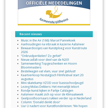
Recent nieuws
Music in the Air (166): Marcel Pannekoek
Aanhoudingen na inbraak in kazerne Aalsmeer
Bewaardoosjes van Kunstploeg voor Kunstroute
2026
“Onkruidperikelen? Zo gefixt!”
Nieuw asfalt voor deel van de N201
Samenwerking Topgeschenken en Hoorn
Bloommasters
Bestelwagen vat vlam, vuur snel geblust!
Kaartverkoop Nostalgisch Filmfestival start 20
augustus
Mini-skatekamp VZOD voor basisschooljeugd
Lezing Midas Dekkers: Het menselijk tekort
Rondje kunst kijken in Parkje Calslagen
Aalsmeer maakt zich op voor de Klimaatweek
Geelpoothoornaars rukken verder op in Nederland
Column: ‘Donald denkt door’
Uur U nadert voor KunstRondeVenen: ‘We hopen