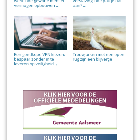
werk: hoe gewone mensen
verslaving: hoe pak je dat
vermogen opbouwen
aan?
→
→
Een goedkope VPN kiezen:
Trouwjurken met een open
bespaar zonder in te
rug zijn een blijvertje
→
leveren op veiligheid
→