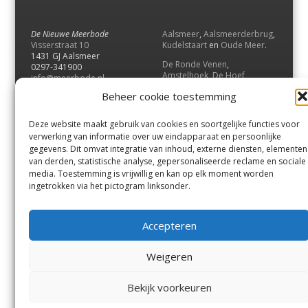
De Nieuwe Meerbode
Aalsmeer
,
Aalsmeerderbrug
,
Visserstraat 10
Kudelstaart
en
Oude Meer
.
1431 GJ Aalsmeer
De Ronde Venen
,
0297-341900
Amstelhoek
,
De Hoef
,
info@meerbode.nl
Mijdrecht
,
Wilnis
,
Vinkeveen
,
Beheer cookie toestemming
Vrouwenakker
,
Waverveen
,
Abcoude
en
Baambrugge
.
Deze website maakt gebruik van cookies en soortgelijke functies voor
Uithoorn
en
De Kwakel
.
verwerking van informatie over uw eindapparaat en persoonlijke
gegevens. Dit omvat integratie van inhoud, externe diensten, elementen
van derden, statistische analyse, gepersonaliseerde reclame en sociale
Contact
media. Toestemming is vrijwillig en kan op elk moment worden
Andere uitgaven
ingetrokken via het pictogram linksonder.
Bezorgklacht
Ophaalpunten
Vacatures
Voorwaarden
Accepteren
Privacyverklaring
Weigeren
© GOUW Uitgevers B.V.
Bekijk voorkeuren
Menu
Aalsmeer
De Ronde Venen
Uithoorn