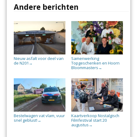
Andere berichten
Nieuw asfalt voor deel van
Samenwerking
de N201
Topgeschenken en Hoorn
→
Bloommasters
→
Bestelwagen vat vlam, vuur
Kaartverkoop Nostalgisch
snel geblust!
Filmfestival start 20
→
augustus
→