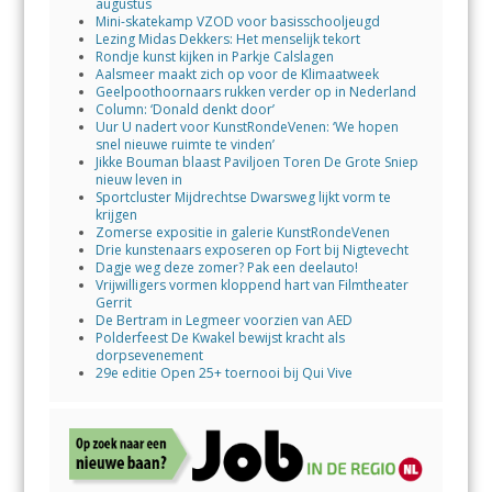
augustus
Mini-skatekamp VZOD voor basisschooljeugd
Lezing Midas Dekkers: Het menselijk tekort
Rondje kunst kijken in Parkje Calslagen
Aalsmeer maakt zich op voor de Klimaatweek
Geelpoothoornaars rukken verder op in Nederland
Column: ‘Donald denkt door’
Uur U nadert voor KunstRondeVenen: ‘We hopen
snel nieuwe ruimte te vinden’
Jikke Bouman blaast Paviljoen Toren De Grote Sniep
nieuw leven in
Sportcluster Mijdrechtse Dwarsweg lijkt vorm te
krijgen
Zomerse expositie in galerie KunstRondeVenen
Drie kunstenaars exposeren op Fort bij Nigtevecht
Dagje weg deze zomer? Pak een deelauto!
Vrijwilligers vormen kloppend hart van Filmtheater
Gerrit
De Bertram in Legmeer voorzien van AED
Polderfeest De Kwakel bewijst kracht als
dorpsevenement
29e editie Open 25+ toernooi bij Qui Vive