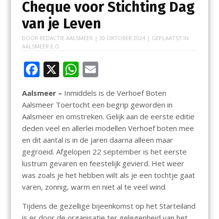
Cheque voor Stichting Dag
van je Leven
DOOR
REDACTIE AALSMEER
|
30 OKTOBER 2024
| GEPLAATST IN
AALSMEER E.O.
F
X
W
E
ac
h
m
Aalsmeer –
Inmiddels is de Verhoef Boten
e
at
ai
Aalsmeer Toertocht een begrip geworden in
b
s
l
Aalsmeer en omstreken. Gelijk aan de eerste editie
o
A
deden veel en allerlei modellen Verhoef boten mee
en dit aantal is in de jaren daarna alleen maar
o
p
gegroeid. Afgelopen 22 september is het eerste
k
p
lustrum gevaren en feestelijk gevierd. Het weer
was zoals je het hebben wilt als je een tochtje gaat
varen, zonnig, warm en niet al te veel wind.
Tijdens de gezellige bijeenkomst op het Starteiland
is er door de organisatie ter gelegenheid van het