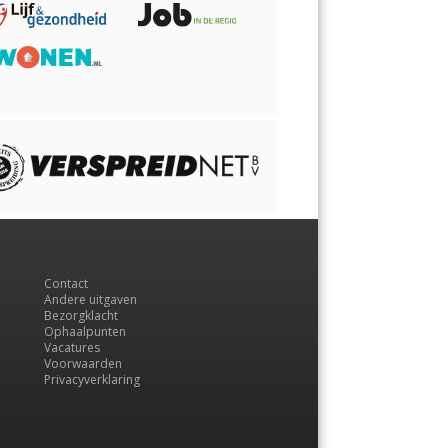
Contact
Andere uitgaven
Bezorgklacht
Ophaalpunten
Vacatures
Voorwaarden
Privacyverklaring