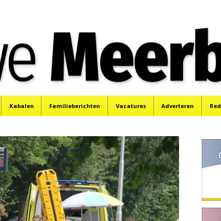
e
Mijdrecht, Uithoorn en De Kwakel.
Kabalen
Familieberichten
Vacatures
Adverteren
Red