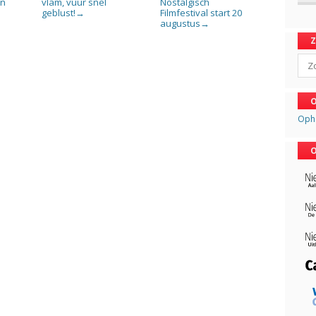
en
vlam, vuur snel
Nostalgisch
geblust!
Filmfestival start 20
→
augustus
→
Sear
O
Oph
O