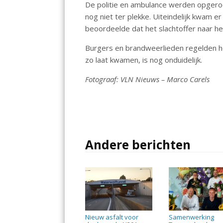
De politie en ambulance werden opgero
o
A
nog niet ter plekke. Uiteindelijk kwam 
o
p
beoordeelde dat het slachtoffer naar h
k
p
Burgers en brandweerlieden regelden h
zo laat kwamen, is nog onduidelijk.
Fotograaf: VLN Nieuws – Marco Carels
Andere berichten
Nieuw asfalt voor
Samenwerking