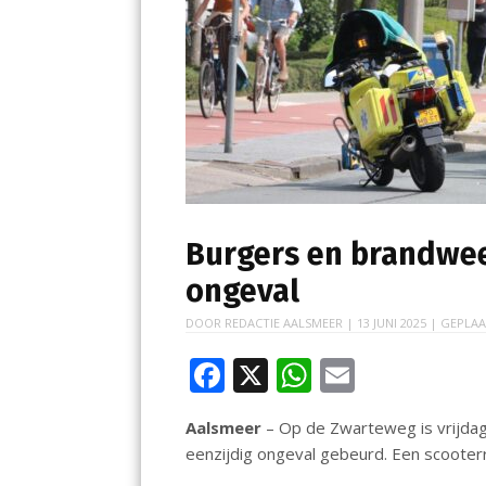
Burgers en brandwee
ongeval
DOOR
REDACTIE AALSMEER
|
13 JUNI 2025
| GEPLAA
F
X
W
E
ac
h
m
Aalsmeer
– Op de Zwarteweg is vrijdag 
e
at
ai
eenzijdig ongeval gebeurd. Een scooter
b
s
l