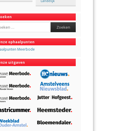
Landelijk
Zoeken
ch
nze ophaalpunten
aalpunten Meerbode
nze uitgaven