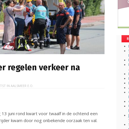
R
r regelen verkeer na
TST IN
AALSMEER E.O.
13 juni rond kwart voor twaalf in de ochtend een
rijder kwam door nog onbekende oorzaak ten val.