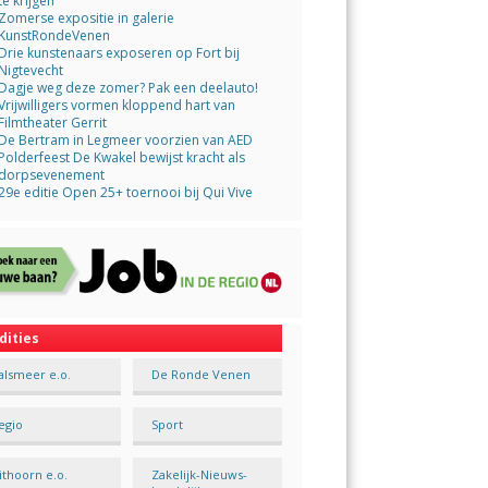
te krijgen
Zomerse expositie in galerie
KunstRondeVenen
Drie kunstenaars exposeren op Fort bij
Nigtevecht
Dagje weg deze zomer? Pak een deelauto!
Vrijwilligers vormen kloppend hart van
Filmtheater Gerrit
De Bertram in Legmeer voorzien van AED
Polderfeest De Kwakel bewijst kracht als
dorpsevenement
29e editie Open 25+ toernooi bij Qui Vive
dities
alsmeer e.o.
De Ronde Venen
egio
Sport
ithoorn e.o.
Zakelijk-Nieuws-