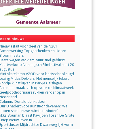
ecent nieuws
Nieuw asfalt voor deel van de N201
Samenwerking Topgeschenken en Hoorn
Bloommasters
Bestelwagen vat vlam, vuur snel geblust!
Kaartverkoop Nostalgisch Filmfestival start 20
augustus
Mini-skatekamp VZOD voor basisschooljeugd
Lezing Midas Dekkers: Het menselijk tekort
Rondje kunst kijken in Parkje Calslagen
Aalsmeer maakt zich op voor de Klimaatweek
Geelpoothoornaars rukken verder op in
Nederland
Column: ‘Donald denkt door’
Uur U nadert voor KunstRondeVenen: ‘We
hopen snel nieuwe ruimte te vinden’
Jikke Bouman blaast Paviljoen Toren De Grote
Sniep nieuw leven in
Sportcluster Mijdrechtse Dwarsweg lijkt vorm