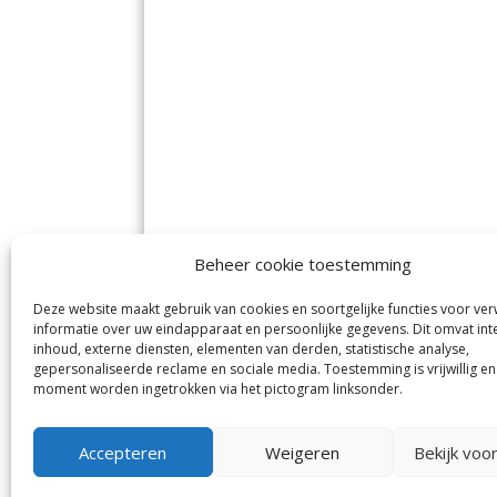
Beheer cookie toestemming
Deze website maakt gebruik van cookies en soortgelijke functies voor ve
De Nieuwe Meerbode
Aal
informatie over uw eindapparaat en persoonlijke gegevens. Dit omvat int
Visserstraat 10
en
inhoud, externe diensten, elementen van derden, statistische analyse,
1431 GJ Aalsmeer
De 
0297-341900
gepersonaliseerde reclame en sociale media. Toestemming is vrijwillig en
Mij
info@meerbode.nl
moment worden ingetrokken via het pictogram linksonder.
Vro
Ba
Uit
Accepteren
Weigeren
Bekijk voo