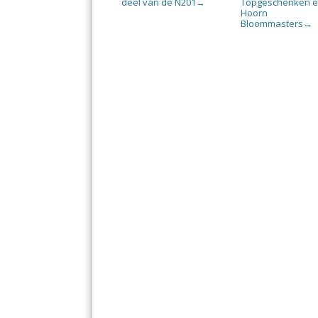
deel van de N201
Topgeschenken 
→
Hoorn
Bloommasters
→