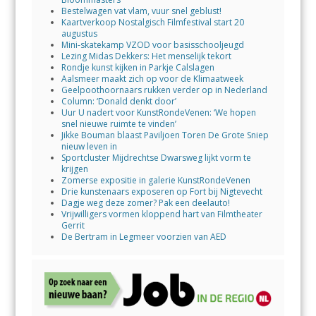
Bestelwagen vat vlam, vuur snel geblust!
Kaartverkoop Nostalgisch Filmfestival start 20
augustus
Mini-skatekamp VZOD voor basisschooljeugd
Lezing Midas Dekkers: Het menselijk tekort
Rondje kunst kijken in Parkje Calslagen
Aalsmeer maakt zich op voor de Klimaatweek
Geelpoothoornaars rukken verder op in Nederland
Column: ‘Donald denkt door’
Uur U nadert voor KunstRondeVenen: ‘We hopen
snel nieuwe ruimte te vinden’
Jikke Bouman blaast Paviljoen Toren De Grote Sniep
nieuw leven in
Sportcluster Mijdrechtse Dwarsweg lijkt vorm te
krijgen
Zomerse expositie in galerie KunstRondeVenen
Drie kunstenaars exposeren op Fort bij Nigtevecht
Dagje weg deze zomer? Pak een deelauto!
Vrijwilligers vormen kloppend hart van Filmtheater
Gerrit
De Bertram in Legmeer voorzien van AED