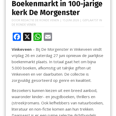
Boekenmarkt in 100-jarige
kerk De Morgenster
DOOR
REDACTIE DE RONDE VENEN
|
15 JUNI 2026
| GEPLAATST IN
DE RONDE VENEN
F
X
W
E
ac
h
m
Vinkeveen
– Bij De Morgenster in Vinkeveen vindt
e
at
ai
vrijdag 26 en zaterdag 27 juni opnieuw de jaarlijkse
b
s
l
boekenmarkt plaats. In totaal gaat het om bijna
o
A
5.000 boeken, afkomstig uit talrijke giften uit
Vinkeveen en ver daarbuiten. De collectie is
o
p
zorgvuldig gesorteerd op genre en kwaliteit.
k
p
Bezoekers kunnen kiezen uit een breed aanbod,
waaronder kinder- en jeugdboeken, thrillers en
(streek)romans. Ook liefhebbers van natuurboeken,
literatuur en non-fictie komen aan hun trekken.
Daarnaast is er een ruime selectie dichtbundels,