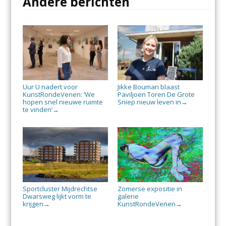
Andere berichten
Uur U nadert voor
Jikke Bouman blaast
KunstRondeVenen: ‘We
Paviljoen Toren De Grote
hopen snel nieuwe ruimte
Sniep nieuw leven in
→
te vinden’
→
Sportcluster Mijdrechtse
Zomerse expositie in
Dwarsweg lijkt vorm te
galerie
krijgen
KunstRondeVenen
→
→