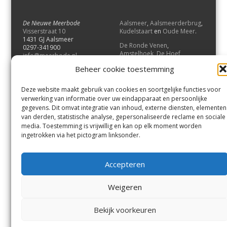
De Nieuwe Meerbode
Aalsmeer
,
Aalsmeerderbrug
,
Visserstraat 10
Kudelstaart
en
Oude Meer
.
1431 GJ Aalsmeer
De Ronde Venen
,
0297-341900
Amstelhoek
,
De Hoef
,
info@meerbode.nl
Mijdrecht
,
Wilnis
,
Vinkeveen
,
Beheer cookie toestemming
Vrouwenakker
,
Waverveen
,
Abcoude
en
Baambrugge
.
Deze website maakt gebruik van cookies en soortgelijke functies voor
Uithoorn
en
De Kwakel
.
verwerking van informatie over uw eindapparaat en persoonlijke
gegevens. Dit omvat integratie van inhoud, externe diensten, elementen
van derden, statistische analyse, gepersonaliseerde reclame en sociale
Contact
media. Toestemming is vrijwillig en kan op elk moment worden
Andere uitgaven
ingetrokken via het pictogram linksonder.
Bezorgklacht
Ophaalpunten
Vacatures
Voorwaarden
Accepteren
Privacyverklaring
Weigeren
© GOUW Uitgevers B.V.
Bekijk voorkeuren
Menu
Aalsmeer
De Ronde Venen
Uithoorn