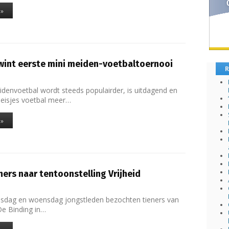
 »
wint eerste mini meiden-voetbaltoernooi
R
denvoetbal wordt steeds populairder, is uitdagend en
eisjes voetbal meer…
 »
ners naar tentoonstelling Vrijheid
nsdag en woensdag jongstleden bezochten tieners van
De Binding in…