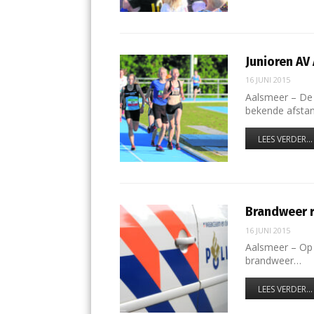
Junioren AV
16 JUNI 2015
Aalsmeer – De 
bekende afsta
LEES VERDER...
Brandweer r
16 JUNI 2015
Aalsmeer – Op v
brandweer…
LEES VERDER...