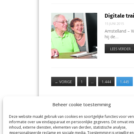
Digitale tr
15 JUNI 2015
Amstelland – W
hij de…
LEES VERDER...
←
VORIGE
1
…
1.444
1.445
Beheer cookie toestemming
Deze website maakt gebruik van cookies en soortgelijke functies voor ve
De Nieuwe Meerbode
Aal
informatie over uw eindapparaat en persoonlijke gegevens. Dit omvat int
Visserstraat 10
en
inhoud, externe diensten, elementen van derden, statistische analyse,
1431 GJ Aalsmeer
De 
0297-341900
gepersonaliseerde reclame en sociale media. Toestemming is vrijwillig en