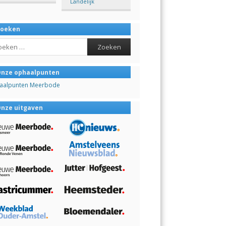
Landelijk
Zoeken
ch
nze ophaalpunten
aalpunten Meerbode
nze uitgaven