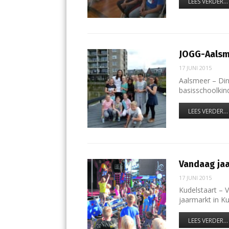
LEES VERDER...
JOGG-Aalsme
17 JUNI 2015
Aalsmeer – Din
basisschoolkin
LEES VERDER...
Vandaag jaa
17 JUNI 2015
Kudelstaart – 
jaarmarkt in K
LEES VERDER...