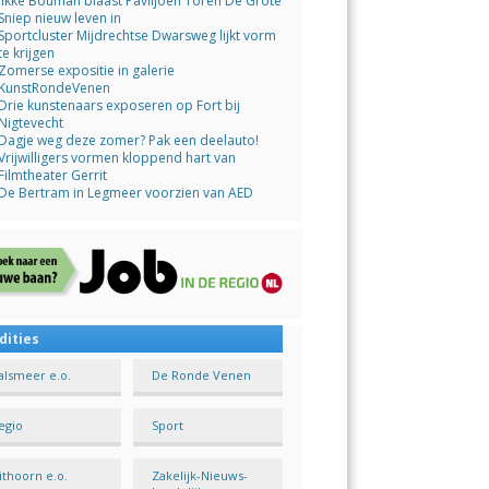
Jikke Bouman blaast Paviljoen Toren De Grote
Sniep nieuw leven in
Sportcluster Mijdrechtse Dwarsweg lijkt vorm
te krijgen
Zomerse expositie in galerie
KunstRondeVenen
Drie kunstenaars exposeren op Fort bij
Nigtevecht
Dagje weg deze zomer? Pak een deelauto!
Vrijwilligers vormen kloppend hart van
Filmtheater Gerrit
De Bertram in Legmeer voorzien van AED
dities
alsmeer e.o.
De Ronde Venen
egio
Sport
ithoorn e.o.
Zakelijk-Nieuws-