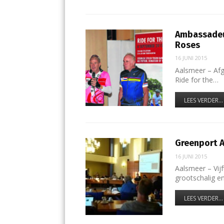
Ambassadeur
Roses
16 JUNI 2015
Aalsmeer – Afg
Ride for the…
LEES VERDER...
Greenport Aa
16 JUNI 2015
Aalsmeer – Vijf
grootschalig e
LEES VERDER...