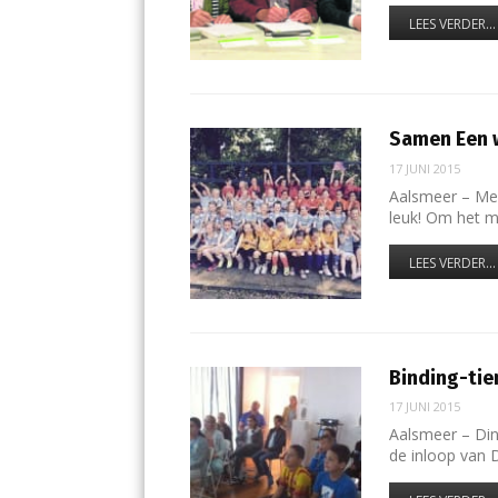
LEES VERDER...
Samen Een 
17 JUNI 2015
Aalsmeer – Mei
leuk! Om het m
LEES VERDER...
Binding-tie
17 JUNI 2015
Aalsmeer – Di
de inloop van 