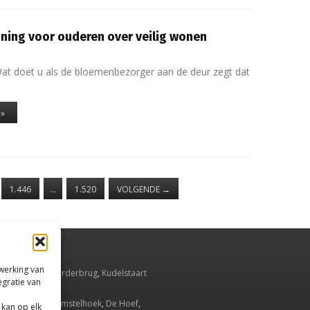
aining voor ouderen over veilig wonen
at doet u als de bloemenbezorger aan de deur zegt dat
 »
1.446
…
1.520
VOLGENDE
→
rwerking van
smeer
,
Aalsmeerderbrug
,
Kudelstaart
egratie van
Oude Meer
.
Ronde Venen
,
Amstelhoek
,
De Hoef
,
 kan op elk