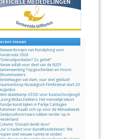
ecent nieuws
Bewaardoosjes van Kunstploeg voor
Kunstroute 2026
“Onkruidperikelen? Zo gefixt!”
Nieuw asfalt voor deel van de N201
Samenwerking Topgeschenken en Hoorn
Bloommasters
Bestelwagen vat vlam, vuur snel geblust!
Kaartverkoop Nostalgisch Filmfestival start 20
augustus
Mini-skatekamp VZOD voor basisschooljeugd
Lezing Midas Dekkers: Het menselijk tekort
Rondje kunst kijken in Parkje Calslagen
Aalsmeer maakt zich op voor de Klimaatweek
Geelpoothoornaars rukken verder op in
Nederland
Column: ‘Donald denkt door’
Uur U nadert voor KunstRondeVenen: ‘We
hopen snel nieuwe ruimte te vinden’