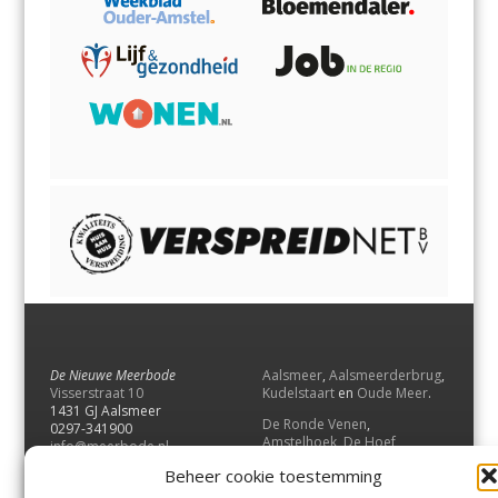
De Nieuwe Meerbode
Aalsmeer
,
Aalsmeerderbrug
,
Visserstraat 10
Kudelstaart
en
Oude Meer
.
1431 GJ Aalsmeer
De Ronde Venen
,
0297-341900
Amstelhoek
,
De Hoef
,
info@meerbode.nl
Mijdrecht
,
Wilnis
,
Vinkeveen
,
Beheer cookie toestemming
Vrouwenakker
,
Waverveen
,
Abcoude
en
Baambrugge
.