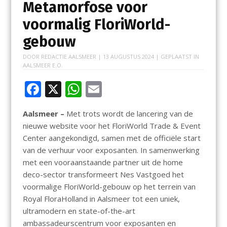
Metamorfose voor
voormalig FloriWorld-
gebouw
DOOR
REDACTIE AALSMEER
|
13 AUGUSTUS 2024
| GEPLAATST IN
AALSMEER E.O.
F
X
W
E
ac
h
m
Aalsmeer –
Met trots wordt de lancering van de
e
at
ai
nieuwe website voor het FloriWorld Trade & Event
b
s
l
Center aangekondigd, samen met de officiële start
o
A
van de verhuur voor exposanten. In samenwerking
met een vooraanstaande partner uit de home
o
p
deco-sector transformeert Nes Vastgoed het
k
p
voormalige FloriWorld-gebouw op het terrein van
Royal FloraHolland in Aalsmeer tot een uniek,
ultramodern en state-of-the-art
ambassadeurscentrum voor exposanten en