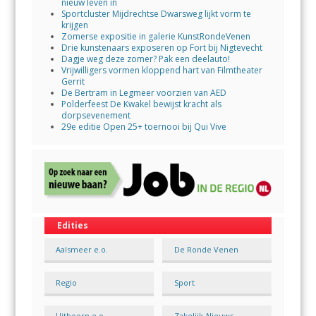
nieuw leven in
Sportcluster Mijdrechtse Dwarsweg lijkt vorm te
krijgen
Zomerse expositie in galerie KunstRondeVenen
Drie kunstenaars exposeren op Fort bij Nigtevecht
Dagje weg deze zomer? Pak een deelauto!
Vrijwilligers vormen kloppend hart van Filmtheater
Gerrit
De Bertram in Legmeer voorzien van AED
Polderfeest De Kwakel bewijst kracht als
dorpsevenement
29e editie Open 25+ toernooi bij Qui Vive
Edities
Aalsmeer e.o.
De Ronde Venen
Regio
Sport
Uithoorn e.o.
Zakelijk-Nieuws-