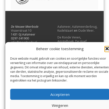
De Nieuwe Meerbode
Aalsmeer
,
Aalsmeerderbrug
,
Visserstraat 10
Kudelstaart
en
Oude Meer
.
1431 GJ Aalsmeer
De Ronde Venen
,
0297-341900
Amstelhoek
,
De Hoef
,
info@meerbode.nl
Mijdrecht
,
Wilnis
,
Vinkeveen
,
Beheer cookie toestemming
Vrouwenakker
,
Waverveen
,
Abcoude
en
Baambrugge
.
Deze website maakt gebruik van cookies en soortgelijke functies voor
Uithoorn
en
De Kwakel
.
verwerking van informatie over uw eindapparaat en persoonlijke
gegevens. Dit omvat integratie van inhoud, externe diensten, elementen
van derden, statistische analyse, gepersonaliseerde reclame en sociale
Contact
media. Toestemming is vrijwillig en kan op elk moment worden
Andere uitgaven
ingetrokken via het pictogram linksonder.
Bezorgklacht
Ophaalpunten
Vacatures
Voorwaarden
Accepteren
Privacyverklaring
Weigeren