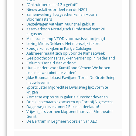
“Onkruidperikelen? Zo gefixt!”
Nieuw asfalt voor deel van de N201
Samenwerking Topgeschenken en Hoorn
Bloommasters
Bestelwagen vat vlam, vuur snel geblust!
Kaartverkoop Nostalgisch Filmfestival start 20
augustus
Mini-skatekamp VZOD voor basisschooljeugd
Lezing Midas Dekkers: Het menselijk tekort
Rondje kunst kijken in Parkje Calslagen
Aalsmeer maakt zich op voor de Klimaatweek
Geelpoothoornaars rukken verder op in Nederland
Column: ‘Donald denkt door’
Uur U nadert voor KunstRondeVenen: ‘We hopen
snel nieuwe ruimte te vinden’
Jikke Bouman blaast Paviljoen Toren De Grote Sniep
nieuw leven in
Sportcluster Mijdrechtse Dwarsweg lijkt vorm te
krijgen
Zomerse expositie in galerie KunstRondeVenen
Drie kunstenaars exposeren op Fort bij Nigtevecht
Dagje weg deze zomer? Pak een deelauto!
Vrijwilligers vormen kloppend hart van Filmtheater
Gerrit
De Bertram in Legmeer voorzien van AED