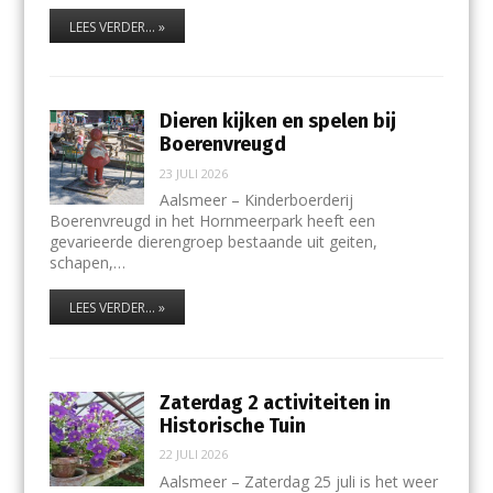
LEES VERDER... »
Dieren kijken en spelen bij
Boerenvreugd
23 JULI 2026
Aalsmeer – Kinderboerderij
Boerenvreugd in het Hornmeerpark heeft een
gevarieerde dierengroep bestaande uit geiten,
schapen,…
LEES VERDER... »
Zaterdag 2 activiteiten in
Historische Tuin
22 JULI 2026
Aalsmeer – Zaterdag 25 juli is het weer